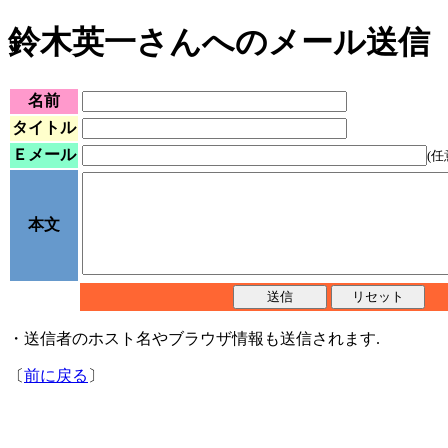
鈴木英一さんへのメール送信
名前
タイトル
Ｅメール
(任
本文
・送信者のホスト名やブラウザ情報も送信されます.
〔
前に戻る
〕