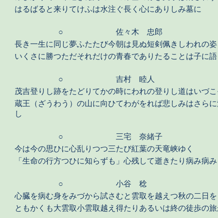
はるばると来りてけふは水注ぐ長く心にありしみ墓に
○
佐々木 忠郎
長き一生に同じ夢ふたたび今朝は見ぬ短剣佩きしわれの姿
いくさに勝つただそれだけの青春でありたることは子に語
○
吉村 睦人
茂吉登りし跡をたどりてかの時にわれの登りし道はいづこ
蔵王（ざうわう）の山に向ひてわがをれば悲しみはさらに
し
○
三宅 奈緒子
今は今の思ひに心乱りつつ三たび紅葉の天竜峡ゆく
「生命の行方つひに知らずも」心残して逝きたり病み病み
○
小谷 稔
心臓を病む身をみづから試さむと雲取を越えつ秋の二日を
ともかくも大雲取小雲取越え得たりあるいは終の徒歩の旅