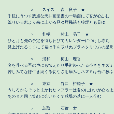
○
スイス
森 良子 ★
手鏡にうつす残虐な天井画聖書の一場面にて吾が心占む
篭りいる窓より森に上がる見ゆ煙幾筋も狼煙とも見ゆ
○
札幌
村上 晶子 ★
ひと月も先の予定を待ちわびてカレンダーにつけし赤丸
見上げたるままにて君は手を取りぬプラネタリウムの星明
○
浦和
梅山 理香
名を呼べる吾の声にも怯えたり手術終へたる小さきネズミ
苦しみてなほ生き続くる切なさを病みしネズミは吾に教ふ
○
東京
谷口 裕姫子 ★
うしろからそっとまかれたマフラーは君のにおいが心地よ
あの頃と同じ笑顔に会いたくて球場の芝に一人佇む
○
鳥取
石賀 太