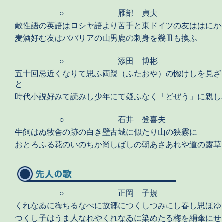
○
雁部 貞夫
敵性語の英語はロシヤ語より苦手と東ドイツの友ははにか
麦酒好む友はババリアの山男鹿の刺身を幾皿も換ふ
○
添田 博彬
五十回忌近くなりて思ふ両親（ふたおや）の惚けしを見ざ
と
時代小説好みて読みし少年にて疑ふなく「どぜう」に親し
○
石井 登喜夫
牛飼はぬ牧舎の跡の白き壁古城に似たり山の狭霧に
おとろふる花のいのちか尚しばしの朝あさあれや道の露草
○
正岡 子規
くれなゐに梅ちるなべに故郷につくしつみにし春し思ほゆ
つくし子はうま人なれやくれなゐに染めたる梅を絹傘にせ