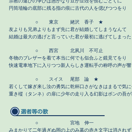
宗教の違ひの争ひは愚かなり豆が豆殻を恨むごとくに
円筒埴輪の底部に残る指の痕に古代の人を偲びつつをり
○
東京
姥沢 香子 ★
友よりも兄弟よりもまず先に君が結婚してしまうなんて
結婚は最大の逃げと言っていた君が最初に逃げてしまった
○
西宮
北夙川 不可止
冬物のブレザーを着て本当に何でも似合ふと鏡見てをり
快速電車地下に入りつつ新人らしき運転手の称呼の声が響
○
スイス
尾部 論 ★
若くして嫁ぎ来し汝の勇気に乾杯口さがなきはまるで気に
重き樅（タンネ）の扉に少年の走り入る幻影はボンの吾が
○
宮地 伸一
みまかりて二年過ぎぬ岡の上のみ墓の赤き文字は消されず