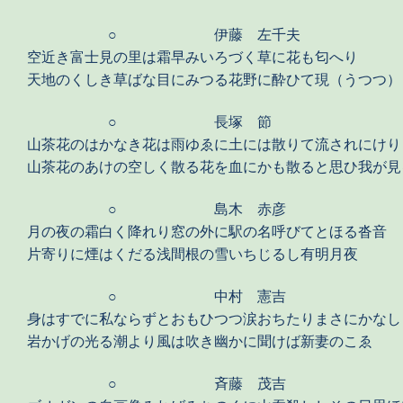
○
伊藤 左千夫
空近き富士見の里は霜早みいろづく草に花も匂へり
天地のくしき草ばな目にみつる花野に酔ひて現（うつつ）
○
長塚 節
山茶花のはかなき花は雨ゆゑに土には散りて流されにけり
山茶花のあけの空しく散る花を血にかも散ると思ひ我が見
○
島木 赤彦
月の夜の霜白く降れり窓の外に駅の名呼びてとほる沓音
片寄りに煙はくだる浅間根の雪いちじるし有明月夜
○
中村 憲吉
身はすでに私ならずとおもひつつ涙おちたりまさにかなし
岩かげの光る潮より風は吹き幽かに聞けば新妻のこゑ
○
斉藤 茂吉