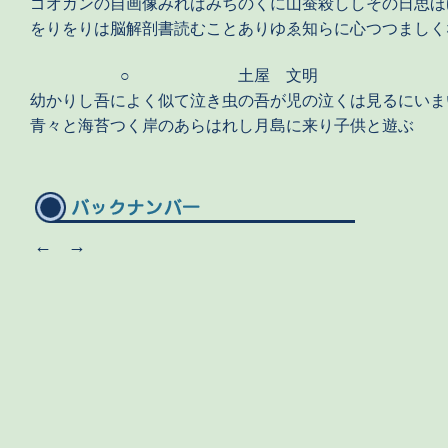
ゴオガンの自画像みればみちのくに山蚕殺ししその日思ほ
をりをりは脳解剖書読むことありゆゑ知らに心つつましく
○
土屋 文明
幼かりし吾によく似て泣き虫の吾が児の泣くは見るにいま
青々と海苔つく岸のあらはれし月島に来り子供と遊ぶ
←
→