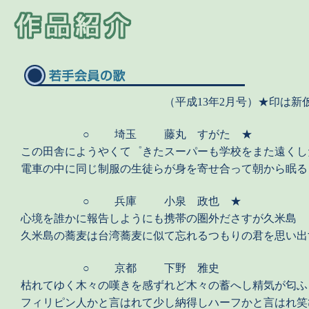
（平成13年2月号）★印は新
○
埼玉
藤丸 すがた ★
この田舎にようやくて゜きたスーパーも学校をまた遠くし
電車の中に同じ制服の生徒らが身を寄せ合って朝から眠る
○
兵庫
小泉 政也 ★
心境を誰かに報告しようにも携帯の圏外ださすが久米島
久米島の蕎麦は台湾蕎麦に似て忘れるつもりの君を思い出
○
京都
下野 雅史
枯れてゆく木々の嘆きを感ずれど木々の蓄へし精気が匂ふ
フィリピン人かと言はれて少し納得しハーフかと言はれ笑