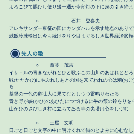
よろこびて賜ひし便り幾十通か今宵灯の下に身の引き締ま
○
石井 登喜夫
アレキサンダー東征の図にカンダハルを示す地点のありて
残飯冷凍輸出は今も続けをりや目まぐるしき世界経済変転
○
斎藤 茂吉
イサ－ルの青きながれとひと歌ふこの山川のあはれとどろ
戦(たたかひ)にやぶれしあとの国を来てわれの心は驕(おご
も
基督の一代の劇壮大に果てむとしつつ雷鳴りわたる
青き野が峡(かひ)のあひだにつづけるに牛の頚の鈴をりを
山かひのさびしき村に立ちてゐる寺の尖塔は心をしづむ
○
土屋 文明
日ごと日ごと文字の中に明けくれて街のとよみに心むなし