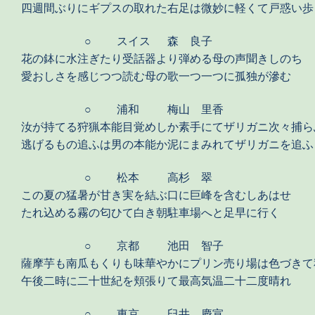
四週間ぶりにギプスの取れた右足は微妙に軽くて戸惑い歩
○
スイス
森 良子
花の鉢に水注ぎたり受話器より弾める母の声聞きしのち
愛おしさを感じつつ読む母の歌一つ一つに孤独が滲む
○
浦和
梅山 里香
汝が持てる狩猟本能目覚めしか素手にてザリガニ次々捕ら
逃げるもの追ふは男の本能か泥にまみれてザリガニを追ふ
○
松本
高杉 翠
この夏の猛暑が甘き実を結ぶ口に巨峰を含むしあはせ
たれ込める霧の匂ひて白き朝駐車場へと足早に行く
○
京都
池田 智子
薩摩芋も南瓜もくりも味華やかにプリン売り場は色づきて
午後二時に二十世紀を頬張りて最高気温二十二度晴れ
○
東京
臼井 慶宣