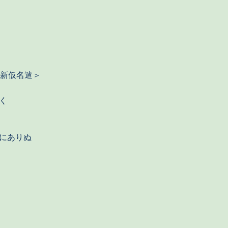
新仮名遣＞
く
にありぬ