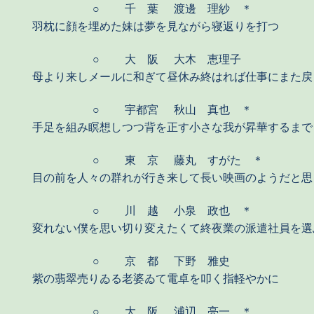
○
千 葉
渡邊 理紗 ＊
羽枕に顔を埋めた妹は夢を見ながら寝返りを打つ
○
大 阪
大木 恵理子
母より来しメールに和ぎて昼休み終はれば仕事にまた戻
○
宇都宮
秋山 真也 ＊
手足を組み瞑想しつつ背を正す小さな我が昇華するまで
○
東 京
藤丸 すがた ＊
目の前を人々の群れが行き来して長い映画のようだと思
○
川 越
小泉 政也 ＊
変れない僕を思い切り変えたくて終夜業の派遣社員を選
○
京 都
下野 雅史
紫の翡翠売りゐる老婆ゐて電卓を叩く指軽やかに
○
大 阪
浦辺 亮一 ＊