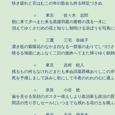
快き疲れと言はむこの年の歌会も終る時近づきぬ
○
東京
佐々木 忠郎
朝に来て夕べまた来る黒揚羽庭の蜜柑の茂る一木に
消えてゆくさだめの花と知りし朝咲ける浜ぼうを写真に
○
三鷹
三宅 奈緒子
濃き藍の紫陽花のなかま白なる一群落のありてしづけさ
晴るる海面にあふなく二日の旅終へてまた帰りゆく錯雑
○
東京
吉村 睦人
残るもの何もなけれどまたも来ぬ旧葛西橋ありしこの岸
死を予感しまして詠みし歌にして今夜のわれの心に通ふ
○
奈良
小谷 稔
歯を見せる笑顔のポスター殖えしより政治家も政治の質
閉店の売り尽しセールにいつまでも残れる花の土を購ふ
○
東京
石井 登喜夫