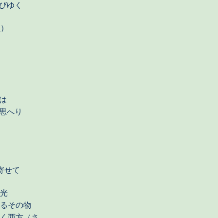
びゆく
員）
は
思へり
せて
光
るその物
く西方（さ