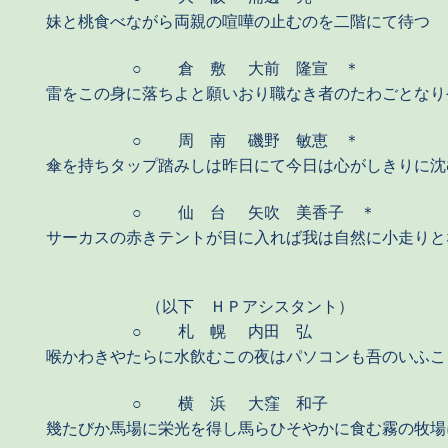
妹と桃食べながら両親の喧嘩の止むのを二階にて待つ
○
倉 敷
大前 隆宣 ＊
雷をこの身に落ちよと願いおり職なき者のたわごとなり
○
周 南
磯野 敏恵 ＊
傘を持ちタップ踏みしは昨日にて今日は心がしきりに沈
○
仙 台
矢吹 美香子 ＊
サーカスの赤きテントが目に入れば我は自然に小走りと
（以下 ＨＰアシスタント）
○
札 幌
内田 弘
喉かわきやたらに水飲むこの夜はパソコンも吾のいふこ
○
横 浜
大窪 和子
幾たびか馬場に栄光を得し馬らひそやかに食む霧の牧場