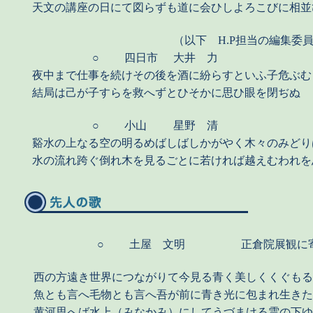
天文の講座の日にて図らずも道に会ひしよろこびに相並
（以下 H.P担当の編集委
○
四日市
大井 力
夜中まで仕事を続けその後を酒に紛らすといふ子危ぶむ
結局は己が子すらを救へずとひそかに思ひ眼を閉ぢぬ
○
小山
星野 清
谿水の上なる空の明るめばしばしかがやく木々のみどり
水の流れ跨ぐ倒れ木を見るごとに若ければ越えむわれを
○
土屋 文明 正倉院展観に寄
西の方遠き世界につながりて今見る青く美しくくぐもる
魚とも言へ毛物とも言へ吾が前に青き光に包まれ生きた
黄河思へば水上（みなかみ）にしてうづまける雲の下ゆ