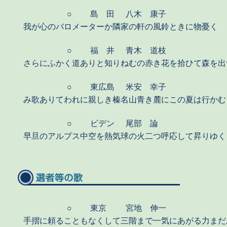
○
島 田
八木 康子
我が心のバロメーターか隣家の軒の風鈴ときに物憂く
○
福 井
青木 道枝
さらにふかく道ありと知りねむの赤き花を拾ひて森を出
○
東広島
米安 幸子
み歌ありてわれに親しき榛名山青き麓にこの夏は行かむ
○
ビデン
尾部 論
早旦のアルプス中空を熱気球の火二つ呼応して昇りゆく
○
東京
宮地 伸一
手摺に頼ることもなくして三階まで一気にあがる力まだ