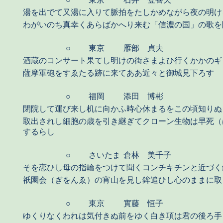
湯を出でて又湯に入りて脈拍をたしかめながら夜の明け
わがいのち真幸くあらばかへり来む「信濃の国」の歌を
○
東京
雁部 貞夫
酒蔵のコンサート果てし明けの街さまよひ行くかかのギ
薩摩軍砲をすゑたる跡に来てああ近々と御城見下ろす
○
福岡
添田 博彬
閉院して運び来し机に向かふ時心休まるをこの頃知りぬ
取出されし細胞の歳を引き継ぎてクローン生物は早死（
するらし
○
さいたま
倉林 美千子
そを恋ひし母の指輪をつけて聞くコンチキチンと近づく
祇園会（ぎをんゑ）の宵山を見し鉾追ひし心のままに取
○
東京
實藤 恒子
ゆくりなくわれは気付きぬ前をゆく白き項は君の後ろ手