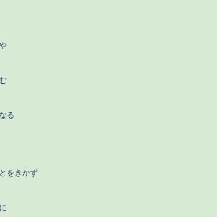
や
む
なる
とをきかず
に