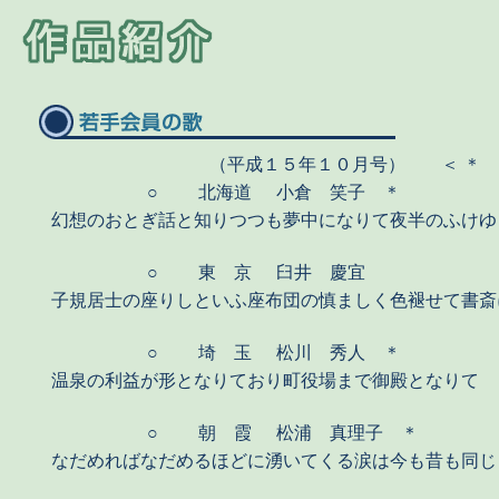
（平成１５年１０月号） ＜ ＊ 
○
北海道
小倉 笑子 ＊
幻想のおとぎ話と知りつつも夢中になりて夜半のふけゆ
○
東 京
臼井 慶宜
子規居士の座りしといふ座布団の慎ましく色褪せて書斎
○
埼 玉
松川 秀人 ＊
温泉の利益が形となりており町役場まで御殿となりて
○
朝 霞
松浦 真理子 ＊
なだめればなだめるほどに湧いてくる涙は今も昔も同じ