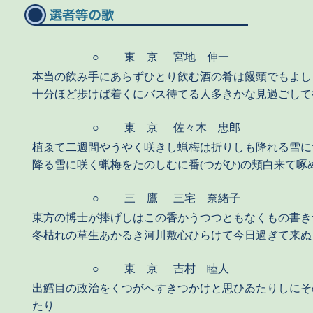
○
東 京
宮地 伸一
本当の飲み手にあらずひとり飲む酒の肴は饅頭でもよし
十分ほど歩けば着くにバス待てる人多きかな見過ごして
○
東 京
佐々木 忠郎
植ゑて二週間やうやく咲きし蝋梅は折りしも降れる雪に
降る雪に咲く蝋梅をたのしむに番(つがひ)の頬白来て啄
○
三 鷹
三宅 奈緒子
東方の博士が捧げしはこの香かうつつともなくもの書き
冬枯れの草生あかるき河川敷心ひらけて今日過ぎて来ぬ
○
東 京
吉村 睦人
出鱈目の政治をくつがへすきつかけと思ひゐたりしにそ
たり