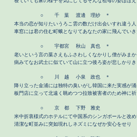
寝ていても家の様子を気にしてるそんな祖母の姿ほほえ
○
千 葉
渡邊 理紗 ＊
本当の恋が知りたいうろこ雲の数だけ出会いすれ違う人
車窓には君の住む町蛾となりてあなたの家に飛んでいき
○
宇都宮
秋山 真也 ＊
老いという言の葉さえもふさわしくなかりし僧がみまか
病みてなお武士に似ていて山に立つ後ろ姿が悲しかりき
○
川 越
小泉 政也 ＊
降り立った金浦には独特の臭いがし韓国に来た実感が涌
板門店に立って北遠く眺めつつ拉致被害者のため神に祈
○
京 都
下野 雅史
米中折衷様式のホテルにて中国系のシンガポールと改め
清潔な町並みに突如現れしネズミになぜか安心をせり