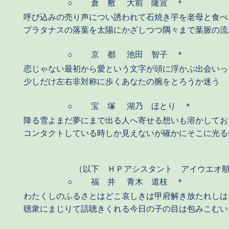
○
倉 敷
大前 隆宣 ＊
呼び込みの売り声につい誘われて石焼き芋を老母と食べ
プラタナスの落葉を太陽にかざしつつ隅々まで葉脈の流
○
京 都
池田 智子 ＊
恋じゃない最初から愛という文字が頭に浮かぶ出会いっ
少しだけ左右非対称に歩くあなたの腕をとろうか迷う
○
宝 塚
湖乃 ほとり ＊
降る雪よまだ夢にまで出る人へ寄せる想いも溶かしてお
コンタクトしている時しか見えないが確かにそこに光る
（以下 ＨＰアシスタント アイウエオ
○
福 井
青木 道枝 ＊
わたくしのふるさとはどこ哀しきは甲府解き放たれしは
聴衆にまじりて話聴きくれる今日の子の目は包みこむい