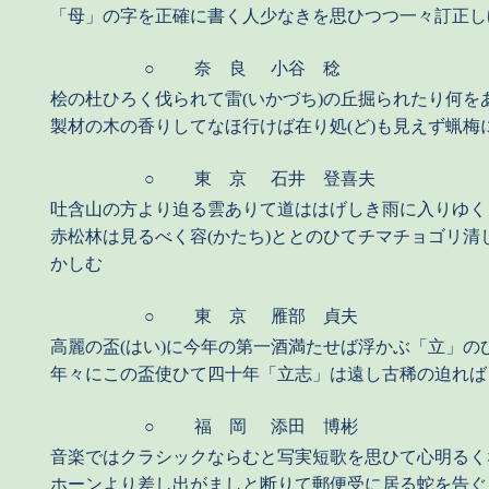
「母」の字を正確に書く人少なきを思ひつつ一々訂正し
○
奈 良
小谷 稔
桧の杜ひろく伐られて雷(いかづち)の丘掘られたり何を
製材の木の香りしてなほ行けば在り処(ど)も見えず蝋梅
○
東 京
石井 登喜夫
吐含山の方より迫る雲ありて道ははげしき雨に入りゆく
赤松林は見るべく容(かたち)ととのひてチマチョゴリ清
かしむ
○
東 京
雁部 貞夫
高麗の盃(はい)に今年の第一酒満たせば浮かぶ「立」の
年々にこの盃使ひて四十年「立志」は遠し古稀の迫れば
○
福 岡
添田 博彬
音楽ではクラシックならむと写実短歌を思ひて心明るく
ホーンより差し出がましと断りて郵便受に居る蛇を告ぐ