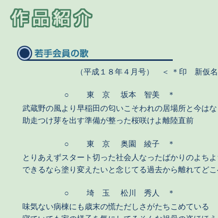
（平成１８年４月号） ＜ ＊印 新
○
東 京
坂本 智美 ＊
武蔵野の風より早稲田の匂いこそわれの居場所と今はな
助走つけ芽を出す準備が整った桜咲けよ離陸直前
○
東 京
奥園 綾子 ＊
とりあえずスタート切った社会人なったばかりのよちよ
できるなら塗り変えたいと念じてる過去から離れてどこ
○
埼 玉
松川 秀人 ＊
味気ない病棟にも歳末の慌ただしさがたちこめている