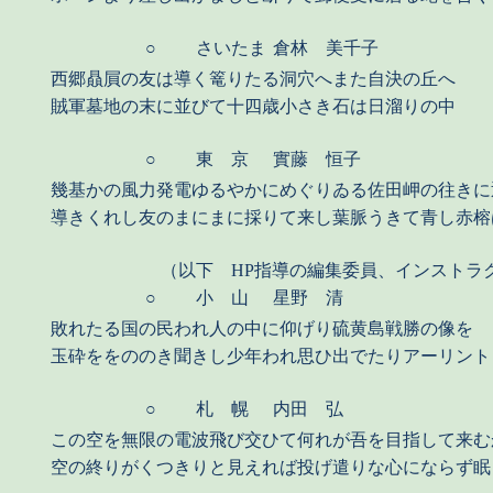
○
さいたま
倉林 美千子
西郷贔屓の友は導く篭りたる洞穴へまた自決の丘へ
賊軍墓地の末に並びて十四歳小さき石は日溜りの中
○
東 京
實藤 恒子
幾基かの風力発電ゆるやかにめぐりゐる佐田岬の往きに
導きくれし友のまにまに採りて来し葉脈うきて青し赤榕
（以下 HP指導の編集委員、インストラ
○
小 山
星野 清
敗れたる国の民われ人の中に仰げり硫黄島戦勝の像を
玉砕ををののき聞きし少年われ思ひ出でたりアーリント
○
札 幌
内田 弘
この空を無限の電波飛び交ひて何れが吾を目指して来む
空の終りがくつきりと見えれば投げ遣りな心にならず眠