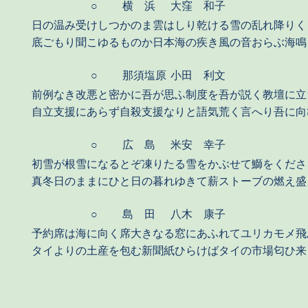
○
横 浜
大窪 和子
日の温み受けしつかのま雲はしり乾ける雪の乱れ降りく
底ごもり聞こゆるものか日本海の疾き風の音おらぶ海鳴
○
那須塩原
小田 利文
前例なき改悪と密かに吾が思ふ制度を吾が説く教壇に立
自立支援にあらず自殺支援なりと語気荒く言へり吾に向
○
広 島
米安 幸子
初雪が根雪になるとぞ凍りたる雪をかぶせて鰤をくださ
真冬日のままにひと日の暮れゆきて薪ストーブの燃え盛
○
島 田
八木 康子
予約席は海に向く席大きなる窓にあふれてユリカモメ飛
タイよりの土産を包む新聞紙ひらけばタイの市場匂ひ来