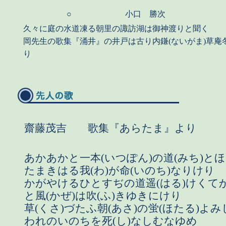
○
小口 勝次
久々に庭の水道凍る朝里の諏訪湖は御神渡りと聞く
岡先生の歌集『涌井』の井戸は古り内鎌(ないがま)草庵
り
齋藤茂吉 歌集『あらたま』より
あかあかと一本(いつぽん)の道(みち)と
たまきはる我(わ)が命(いのち)なりけり
かがやけるひとすぢの道遥(はる)けくて
と風(かぜ)は吹(ふ)きゆきにけり
草(くさ)づたふ朝(あさ)の蛍(ほたる)よ
われのいのちを死(し)なしむなゆめ