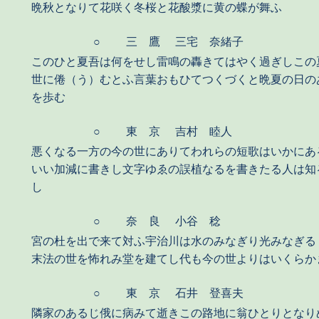
晩秋となりて花咲く冬桜と花酸漿に黄の蝶が舞ふ
○
三 鷹
三宅 奈緒子
このひと夏吾は何をせし雷鳴の轟きてはやく過ぎしこの
世に倦（う）むとふ言葉おもひてつくづくと晩夏の日の
を歩む
○
東 京
吉村 睦人
悪くなる一方の今の世にありてわれらの短歌はいかにあ
いい加減に書きし文字ゆゑの誤植なるを書きたる人は知
し
○
奈 良
小谷 稔
宮の杜を出で来て対ふ宇治川は水のみなぎり光みなぎる
末法の世を怖れみ堂を建てし代も今の世よりはいくらか
○
東 京
石井 登喜夫
隣家のあるじ俄に病みて逝きこの路地に翁ひとりとなり