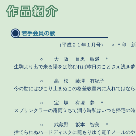
（平成２１年１月号） ＜ ＊印 
○
大 阪
目黒 敏満 ＊
生駒より出で来る陽をば眺むれば昨日のことさえ浅き夢
○
高 松
藤澤 有紀子
今の世にはびこり止まぬこの格差教室内に入れてはなら
○
宝 塚
有塚 夢 ＊
スプリンクラーの霧雨立ちて潤う時私はいつも帰宅の時
○
武蔵野
坂本 智美 ＊
捨てられぬハードディスクに籠もりゆく電子メールのや