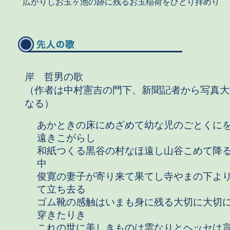
広かりしお玉ヶ池の跡に残るお玉稲荷をひとり拝めり
岸 哲男の歌
（作者は中村憲吉の門下、新聞記者から写真大
なる）
あかときの床にめざめて幼な児のごとくに
遠きこがらし
和紙つくる黒谷の村なほ遠し山谷こめて降
中
俊寛の妻子が寄り来て果てし寺やまの下よ
て立ち去る
ゴム靴の感触はいまも身に残る大切に大切
穿きたりき
これの世に美しきものは雲なりとヘッセは