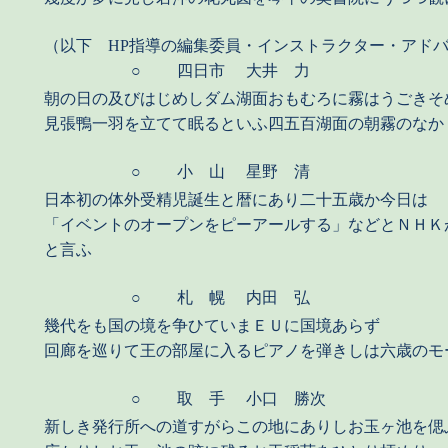
（以下 HP指導の編集委員・インストラクター・アド
○
四日市
大井 力
朝の日の及びはじめしダム湖面おもむろに霧はうごきそ
見張鴨一羽を立てて眠るといふ四五百湖面の朝霧のなか
○
小 山
星野 清
日本初の体外受精児誕生と暦にあり二十五歳か今日は
「イベントのオープンをピーアールする」などとＮＨＫ
と言ふ
○
札 幌
内田 弘
幾代をも国の境を争ひていまＥＵに国境あらず
回廊を巡りて王の部屋に入るピアノを弾きしは六歳のモ
○
取 手
小口 勝次
新しき発行所への道すがらこの地にありしお玉ヶ池を偲