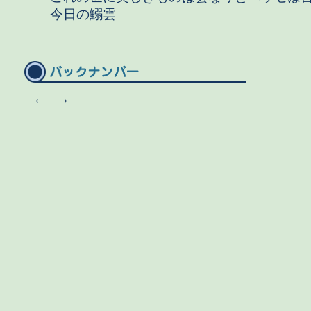
今日の鰯雲
←
→