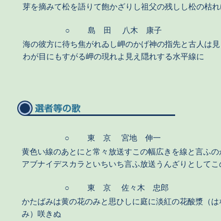
芽を摘みて松を語りて飽かざりし祖父の残しし松の枯れ
○
島 田
八木 康子
海の彼方に待ち焦がれゐし岬のかげ神の指先と古人は見
わが目にもすがる岬の現れよ見え隠れする水平線に
○
東 京
宮地 伸一
黄色い線のあとにと常々放送すこの幅広きを線と言ふの
アブナイデスカラといちいち言ふ放送うんざりとしてこ
○
東 京
佐々木 忠郎
かたばみは黄の花のみと思ひしに庭に淡紅の花酸漿（は
み）咲きぬ