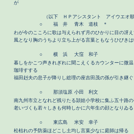
が
（以下 ＨＰアシスタント アイウエオ
○
福 井
青木 道枝 ＊
わが今のこころに歌は与えられず月のひかりに目の冴え
風となり胸のうちより立ち上がる言葉ともなうひびきは
○
横 浜
大窪 和子
暮しをかこつ声きれぎれに聞こえくるカウンターに微温
珈琲すする
福田赳夫の息子が降りし総理の座吉田茂の孫が引き継ぐ
○
那須塩原
小田 利文
南九州市立となれど残りたる頴娃小学校に集ふ五十路の
老いづくも若々しきも何時しかに六年生の顔となりゐる
○
東広島
米安 幸子
松枯れの予防薬ほどこし土均し言葉少なに庭師は帰る