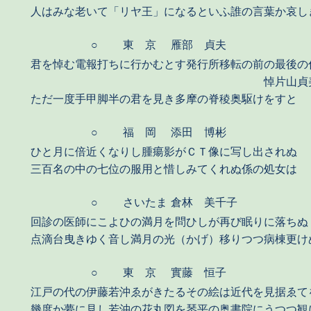
人はみな老いて「リヤ王」になるといふ誰の言葉か哀し
○
東 京
雁部 貞夫
君を悼む電報打ちに行かむとす発行所移転の前の最後の
悼片山貞美
ただ一度手甲脚半の君を見き多摩の脊稜奥駆けをすと
○
福 岡
添田 博彬
ひと月に倍近くなりし腫瘍影がＣＴ像に写し出されぬ
三百名の中の七位の服用と惜しみてくれぬ係の処女は
○
さいたま
倉林 美千子
回診の医師にこよひの満月を問ひしが再び眠りに落ちぬ
点滴台曳きゆく音し満月の光（かげ）移りつつ病棟更け
○
東 京
實藤 恒子
江戸の代の伊藤若沖ゑがきたるその絵は近代を見据ゑて
幾度か夢に見し若沖の花丸図を琴平の奥書院にうつつ観