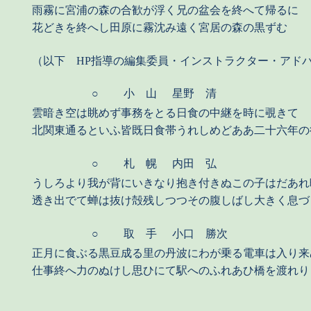
雨霧に宮浦の森の合歓が浮く兄の盆会を終へて帰るに
花どきを終へし田原に霧沈み遠く宮居の森の黒ずむ
（以下 HP指導の編集委員・インストラクター・アド
○
小 山
星野 清
雲暗き空は眺めず事務をとる日食の中継を時に覗きて
北関東通るといふ皆既日食帯うれしめどああ二十六年の
○
札 幌
内田 弘
うしろより我が背にいきなり抱き付きぬこの子はだあれ
透き出でて蝉は抜け殻残しつつその腹しばし大きく息づ
○
取 手
小口 勝次
正月に食ぶる黒豆成る里の丹波にわが乗る電車は入り来
仕事終へ力のぬけし思ひにて駅へのふれあひ橋を渡れり