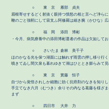
○
東 京
雁部 貞夫
眉根寄せするどく射抜く眼持つ憤怒の相と言へど浄らに
鞭のごと強靭にして宙支ふ阿修羅は細き腕（かひな）広
○
福 岡
添田 博彬
・今月、病気療養中の添田博彬選者の作品は欠如してお
○
さいたま
倉林 美千子
ほのかなる光を保つ湖面には触れず雨雲の押し移り行く
噴きてゐし間欠泉も暮れゆきて湖はひととき膨らみて見
○
東 京
實藤 恒子
自づから覚悟されしか細胞に効く抗癌剤のなきを知りし
手立てなき六月（むつき）余りその内なる葛藤を様ざま
まず
○
四日市
大井 力