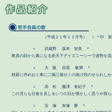
（平成２１年１１月号） ＜ ＊印 
○
武蔵野
坂本 智美 ＊
教員の顔から素になる炎天下デイズニーシーで虚勢を流
○
大 阪
目黒 敏満 ＊
校庭に停めおく車に二個三個セミの抜け殻のせられしか
○
高 松
藤澤 有紀子 ＊
この児らも日食を見しをいつの日か懐かしく思うや我ら
○
宝 塚
有塚 夢 ＊