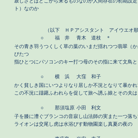
寂しさとはどこから来るものなのか人間存在の初期設定
ト）なのか
（以下 ＨＰアシスタント アイウエオ
○
福 井
青木 道枝 ＊
その青き羽うつくしく草の葉のいまだ揺れつつ翡翠（か
びたつ
指ひとつにパソコンのキー打つ母のその指に来て文鳥と
○
横 浜
大窪 和子
かく貧しき国にいつよりなり居しか不況となりて暴かれ
この不況に躊躇ふわれらを促して旅へ誘ふ娘とその夫は
○
那須塩原
小田 利文
子を膝に漕ぐブランコの音寂し山法師の実また一つ落ち
ライオンは交尾し虎は水浴びす動物園楽し真夏の夜の