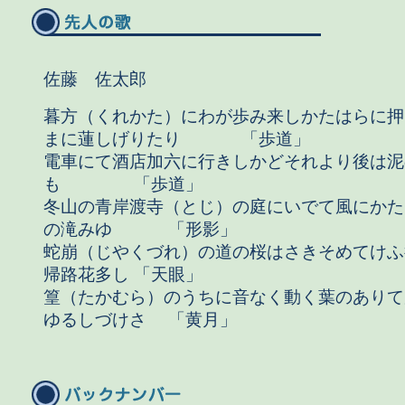
佐藤 佐太郎
暮方（くれかた）にわが歩み来しかたはらに押
まに蓮しげりたり 「歩道」
電車にて酒店加六に行きしかどそれより後は泥
も 「歩道」
冬山の青岸渡寺（とじ）の庭にいでて風にかた
の滝みゆ 「形影」
蛇崩（じやくづれ）の道の桜はさきそめてけふ
帰路花多し 「天眼
篁（たかむら）のうちに音なく動く葉のありて
ゆるしづけさ 「黄月」