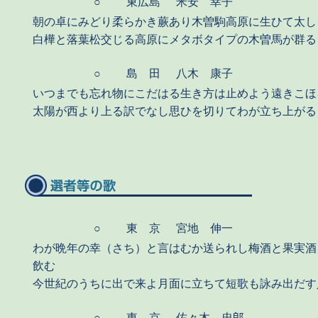
○
東広島
米安 幸子
朝の卓にみどり柔らかき蕨あり木曽駒高原に生ひて太し
白樺と落葉松交じる高原にメタボタイプの木曽馬が群る
○
島 田
八木 康子
いつまでも忘れ物にこだはる生き方は止めよう遠きこほ
太陽が西より上る訳でなし思ひを切りてわが立ち上がる
○
東 京
宮地 伸一
わが晩年の幸（さち）と言はむか送られし梅酒と果実酒
飲む
今世紀のうちに出で来よ月面に立ちて短歌も詠み出だす
○
東 京
佐々木 忠郎