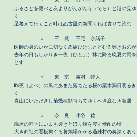
ふるさとを偲べと友よりがんがん寺（でら）と港の見ゆ
く
足萎えて行くこと叶はぬ古里の新聞くれば貪りて読む
○
三 鷹
三宅 奈緒子
医師の身のいかに切なくゐ給ひけむとどむる難きおのが
去年の日もしかりき一夜（ひとよ）林に降る晩夏の雨を
とす
○
東 京
吉村 睦人
昨夜（よべ）の風にあまた落ちたる桜の葉木漏日明るき
く
青山にいただきし菊幾種類持ちてゆくべき庭なき新居
○
奈 良
小谷 稔
廃屋の軒下にいまも透きとほり蝮を浸す焼酎の壜
大き商社の看板掲ぐる養鶏場かかる過疎村の奥深くあり