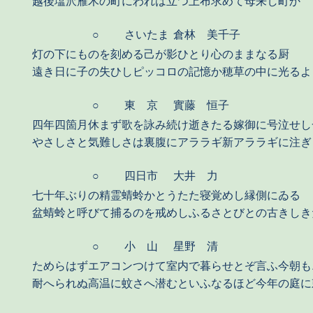
越後塩沢雁木の町にわれは立つ上布求めて母来し町か
○
さいたま
倉林 美千子
灯の下にものを刻める己が影ひとり心のままなる厨
遠き日に子の失ひしピッコロの記憶か穂草の中に光るよ
○
東 京
實藤 恒子
四年四箇月休まず歌を詠み続け逝きたる嫁御に号泣せし
やさしさと気難しさは裏腹にアララギ新アララギに注ぎ
○
四日市
大井 力
七十年ぶりの精霊蜻蛉かとうたた寝覚めし縁側にゐる
盆蜻蛉と呼びて捕るのを戒めしふるさとびとの古きしき
○
小 山
星野 清
ためらはずエアコンつけて室内で暮らせとぞ言ふ今朝も
耐へられぬ高温に蚊さへ潜むといふなるほど今年の庭に