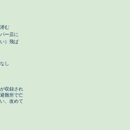
潜む
パー店に
い）飛ば
なし
が収録され
避難所で亡
い、改めて