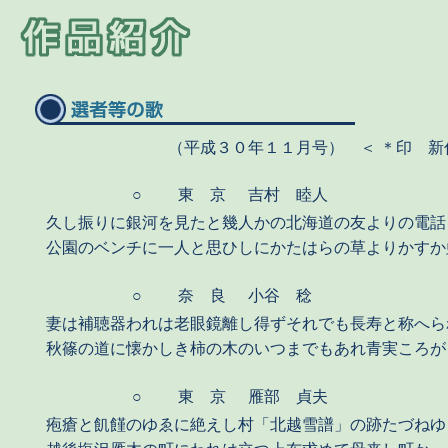
（平成３０年１１月号） ＜ ＊印 新
○
東 京
吉村 睦人
久し振りに銀河を見たと幾人かの北海道の友よりの電話
公園のベンチに一人と思ひしにかたはらの草よりかすか虫
○
奈 良
小谷 稔
妻は補聴器われは老眼鏡離し得ずそれでも長寿と称へら
秋篠の道に懐かしき柿の木のいつまでもあれ青実ころが
○
東 京
雁部 貞夫
疱瘡と飢饉のゆゑに絶えし村「北越雪譜」の跡たづねゆ