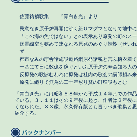
佐藤祐禎歌集 『青白き光』より
民意なき原子炉再開に沸く怒りマグマとなりて地中に
「この海の魚ではない」との表示あり原発の町のスー
送電線空を狭めて連なれる原発のめぐり蜻蛉（せいれ
ず
都市なみの庁舎諸施設道路網原発諸税と言ふ糖衣着て
一基にて日に数億を稼ぐといふ原子炉の寿命知る人の
反原発の歌詠むわれに原発は社内の歌会の講師頼み来
原発に縋りて無為の二十年ぢり貧の町増設もとむ
『青白き光』には昭和５８年から平成１４年までの作品
ている。３．１１はその９年後に起き、作者は２年後に
くなられた。８３歳。永久保存版とも言うべき歌集と思
紹介する。