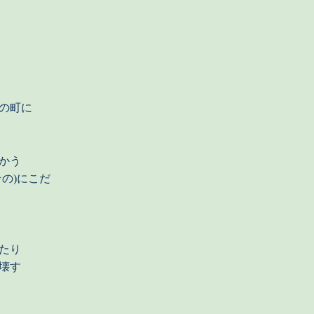
の町に
かう
の)にこだ
たり
壊す