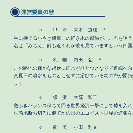
○
甲 府
青木 道枝 ＊
手に持てる小さき鉛筆この軽き木の感触がこころを誘う
名は「みちえ」齢も近くわが歌を見ていますという四国
○
札 幌
内田 弘 ＊
この路地の僅かな起伏に雨水がひとつとなりて道端へ向
真夏日の噴水をものともせずに浴びている幼の声が園(そ
ます
○
横 浜
大窪 和子
危ふきバランス保ちて回る世界経済一撃にして罅を入れ
生態系断ち切るに似てかの国のエゴイスト世界の連鎖を
○
能 美
小田 利文