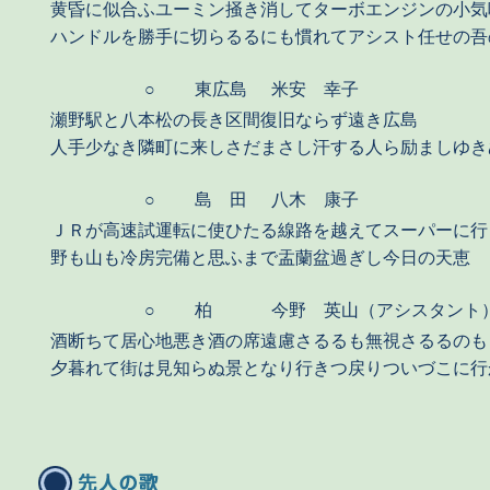
黄昏に似合ふユーミン掻き消してターボエンジンの小気
ハンドルを勝手に切らるるにも慣れてアシスト任せの吾
○
東広島
米安 幸子
瀬野駅と八本松の長き区間復旧ならず遠き広島
人手少なき隣町に来しさだまさし汗する人ら励ましゆき
○
島 田
八木 康子
ＪＲが高速試運転に使ひたる線路を越えてスーパーに行
野も山も冷房完備と思ふまで盂蘭盆過ぎし今日の天恵
○
柏
今野 英山（アシスタント
酒断ちて居心地悪き酒の席遠慮さるるも無視さるるのも
夕暮れて街は見知らぬ景となり行きつ戻りついづこに行