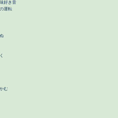
味好き音
の運転
ぬ
く
）
かむ