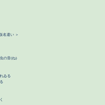
仮名遣い ＞
の音(ね)
れゐる
る
く