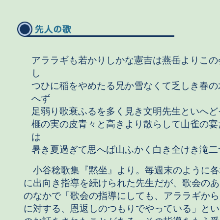
アララギも若かりしかな憲吉は燕岳よりこの
し
つひに稲をやめたる兄か雪なくて乏しき春の
へず
足弱り歌衰ふるを多く見き文明先生といへど
榧の実の皮青々と高きより散らして山雀の宴
は
暑き夏過ぎて思へば山ふかく白き全けき滝二
小谷稔歌集『黙坐』より。毎週末のように各
に出向き指導を続けられた先生だが、歌会のあ
のなかで「歌会の指導にしても、アララギから
に対する、恩返しのつもりでやっている」とい