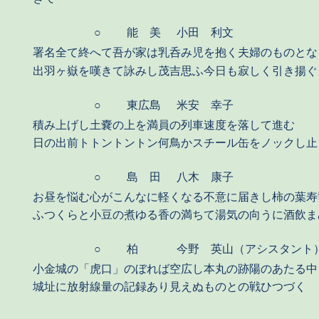
○
能 美
小田 利文
署名全て終へて吾が家は乳呑み児を抱く夫婦のものとな
出羽ヶ嶽を嘆きて詠みし茂吉思ふ今日も寂しく引き揚ぐ
○
東広島
米安 幸子
積み上げし土嚢の上を満員の列車速度を落して進む
日の出前トトントントン何鳥かスチール缶をノックし止
○
島 田
八木 康子
お昼を悩む心がこんなに軽くなる不意に届きし柿の葉寿
ふつくらと小豆の煮ゆる香の満ちて湯気の向うに酒飲ま
○
柏
今野 英山（アシスタント
小金城の「虎口」のぼれば空広し本丸の跡陽のあたる中
城址に放射線量の記録あり見えぬものとの戦ひつづく