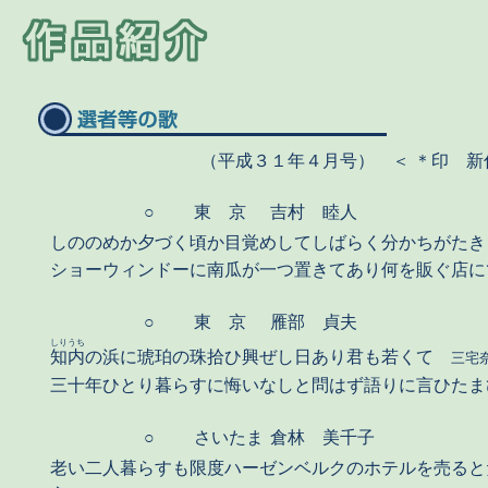
（平成３１年４月号） ＜ ＊印 新
○
東 京
吉村 睦人
しののめか夕づく頃か目覚めしてしばらく分かちがたき
ショーウィンドーに南瓜が一つ置きてあり何を販ぐ店に
○
東 京
雁部 貞夫
しりうち
知内
の浜に琥珀の珠拾ひ興ぜし日あり君も若くて
三宅
三十年ひとり暮らすに悔いなしと問はず語りに言ひたま
○
さいたま
倉林 美千子
老い二人暮らすも限度ハーゼンベルクのホテルを売ると