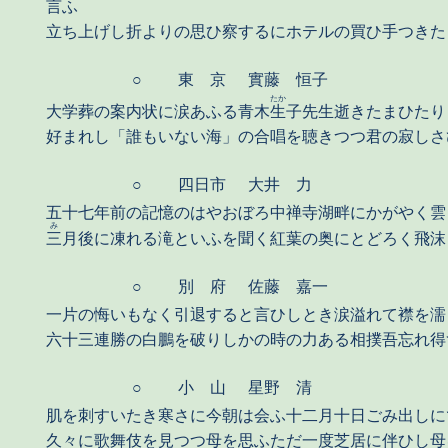
言ふ
立ち上げし折よりの思ひ察するにホテルの買ひ手つきた
○
東 京
實藤 恒子
たか
大学葬の案内状に涙あふる青木
生
子先生逝きたまひたり
好まれし「誰もいない海」の合唱を聴きつつ君の寂しさ
○
四日市
大井 力
五十七年前の記憶のはやおぼろ中禅寺湖畔にかがやく雲
み
三
月後に凍れる滝といふを聞く紅葉の奥にとどろく飛沫
○
別 府
佐藤 嘉一
一片の悔いもなく引退すると言ひしとき涙溢れて襟を濡
六十三連勝の白鵬を破りしかの時の力ある相撲吾忘れ得
○
小 山
星野 清
肌を刺すいたき寒さに今朝は会ふ十二月十日ごみ出しに
久々に歌舞伎を見つつ母を思ふただ一度芝居に伴ひし母