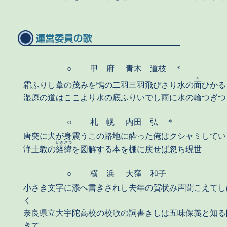
○
甲 府
青木 道枝 ＊
も
霜ふりし葦の茂みを鴨の二羽三羽飛びさり水の
面
ひかる
湿原の道はここより水の底ふりいでし雨に水の輪つぎつ
○
札 幌
内田 弘 ＊
唐突に犬が身震うこの路地に酔った俺はクシャミしてい
いきさつ
浄土教の
経緯
を図解する本を棚に戻せば忽ち現世
○
横 浜
大窪 和子
小さき文字に添へ書きされし去年の賀状み声聞こえてし
く
奈良県立大宇陀高校の校歌の詞書きしは五味保義と知る
きて