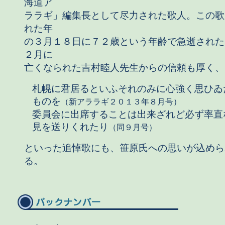
海道ア
ララギ」編集長として尽力された歌人。この歌
れた年
の３月１８日に７２歳という年齢で急逝された
２月に
亡くなられた吉村睦人先生からの信頼も厚く、
札幌に君居るといふそれのみに心強く思ひゐ
ものを
（新アララギ２０１３年８月号）
委員会に出席することは出来ざれど必ず率直
見を送りくれたり
（同９月号）
といった追悼歌にも、笹原氏への思いが込めら
る。
←
→