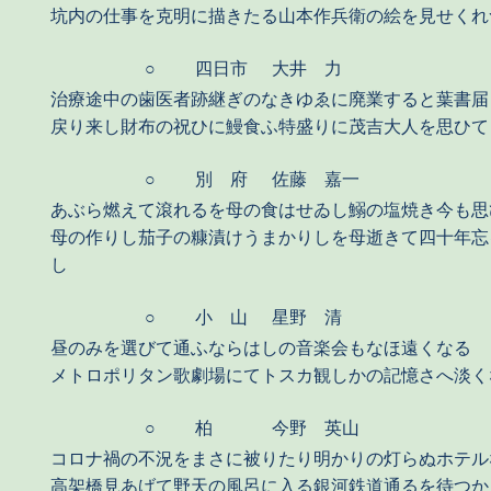
坑内の仕事を克明に描きたる山本作兵衛の絵を見せくれ
○
四日市
大井 力
治療途中の歯医者跡継ぎのなきゆゑに廃業すると葉書届
戻り来し財布の祝ひに鰻食ふ特盛りに茂吉大人を思ひて
○
別 府
佐藤 嘉一
あぶら燃えて滾れるを母の食はせゐし鰯の塩焼き今も思
母の作りし茄子の糠漬けうまかりしを母逝きて四十年忘
し
○
小 山
星野 清
昼のみを選びて通ふならはしの音楽会もなほ遠くなる
メトロポリタン歌劇場にてトスカ観しかの記憶さへ淡く
○
柏
今野 英山
コロナ禍の不況をまさに被りたり明かりの灯らぬホテル
高架橋見あげて野天の風呂に入る銀河鉄道通るを待つか