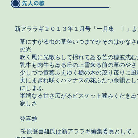
新アララギ２０１３年１月号「一月集 Ⅰ」よ
草にすがる虫の草色いつまでかそのはかなさ
の光
吹く風に光散らして揺れてゐる芒の穂波沈む
乳牛も肉牛もゐる丘の上雪来る前の草のやさ
少しづつ黄葉ふえゆく栃の木の茂り茂りに風
実にまぎれ咲くハマナスの花ふたつ余韻とし
にしまふ
半端なる甘さ広がるビスケット噛みくだきゐ
寂しさ
笹
登喜雄
笹原登喜雄氏は新アララギ編集委員として、