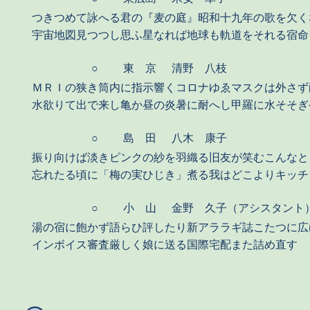
つきつめて詠へる君の『麦の庭』昭和十九年の歌を欠く
宇宙地図見つつし思ふ星なれば地球も軌道をそれる宿命
○
東 京
清野 八枝
ＭＲＩの狭き筒内に指示響くコロナゆゑマスクは外さず
水欲りて出で来し亀か昼の炎暑に耐へし甲羅に水そそぎ
○
島 田
八木 康子
振り向けば淡きピンクの紗を羽織る旧友が笑むこんなと
忘れたる頃に「梅の実ひじき」煮る我はどこよりキッチ
○
小 山
金野 久子（アシスタント
湯の宿に飽かず語らひ評したり新アララギ誌こたつに広
インボイス審査厳しく娘に送る国際宅配また詰め直す