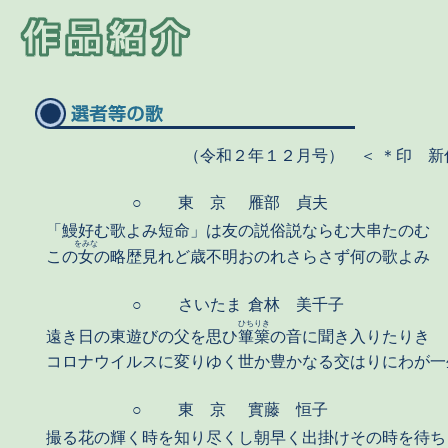
（令和２年１２月号） ＜ ＊印 新
○
東 京
雁部 貞夫
「鰻好む歌よみ短命」は友の説俗説ならむ大串たのむ
をみな
この
女
の略歴見れど歳不明おのれさらさず何の歌よみ
○
さいたま
倉林 美千子
ひちりき
遠き日の東遊びの父を思ひ
篳篥
の音に聞き入りたりき
コロナウイルスに変りゆく世か豊かなる交はりにわが一
○
東 京
實藤 恒子
撮る花の輝く時を知り尽くし朝早く出掛けその時を待ち