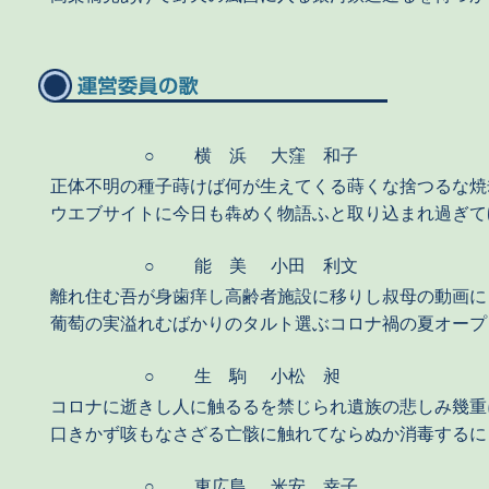
○
横 浜
大窪 和子
正体不明の種子蒔けば何が生えてくる蒔くな捨つるな焼
ウエブサイトに今日も犇めく物語ふと取り込まれ過ぎて
○
能 美
小田 利文
離れ住む吾が身歯痒し高齢者施設に移りし叔母の動画に
葡萄の実溢れむばかりのタルト選ぶコロナ禍の夏オープ
○
生 駒
小松 昶
コロナに逝きし人に触るるを禁じられ遺族の悲しみ幾重
口きかず咳もなさざる亡骸に触れてならぬか消毒するに
○
東広島
米安 幸子