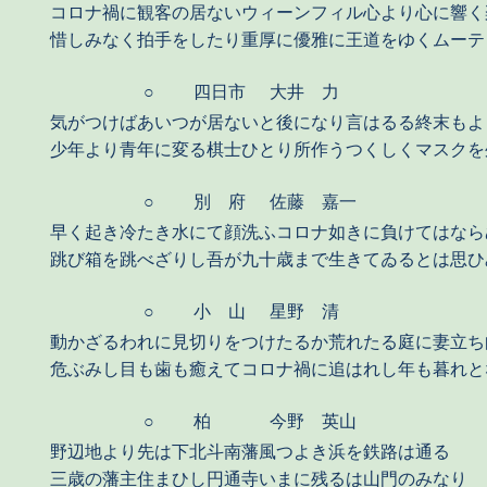
コロナ禍に観客の居ないウィーンフィル心より心に響く
惜しみなく拍手をしたり重厚に優雅に王道をゆくムーテ
○
四日市
大井 力
気がつけばあいつが居ないと後になり言はるる終末もよ
少年より青年に変る棋士ひとり所作うつくしくマスクを
○
別 府
佐藤 嘉一
早く起き冷たき水にて顔洗ふコロナ如きに負けてはなら
跳び箱を跳べざりし吾が九十歳まで生きてゐるとは思ひ
○
小 山
星野 清
動かざるわれに見切りをつけたるか荒れたる庭に妻立ち
危ぶみし目も歯も癒えてコロナ禍に追はれし年も暮れと
○
柏
今野 英山
野辺地より先は下北斗南藩風つよき浜を鉄路は通る
三歳の藩主住まひし円通寺いまに残るは山門のみなり