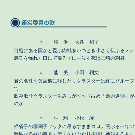
○
横 浜
大窪 和子
何処にある国かと憂ふ内戦をいつとき小さく伝ふるメデ
感染を怖れ戸口にて帰る子に手渡す苞は三崎の刺身
○
能 美
小田 利文
君の名札を欠席欄に移したりクラスターは終にグループ
で
飲み歌ひクラスター生みしがベッド占め「命の選別」が
のか
○
生 駒
小松 昶
帰省子の歯刷子フックに吊るすままコロナ荒ぶる一年の
離島なる妹の農園手伝ふをいぶかり役場に通報するあり