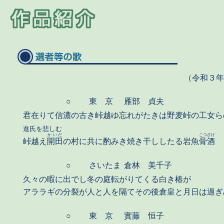
（令和３
○
東 京
雁部 貞夫
君在りて信濃の古き峠越ゆ忘れがたきは野麦峠の工女
進氏を悲しむ
かいだ
こつざけ
峠越え
開田
の村に共に酌みき焼き干ししたる岩魚
骨酒
○
さいたま
倉林 美千子
久々の暇に出でし冬の庭転がりてくる白き椿が
アララギの分裂が人と人を隔てその後倉皇と月日は過ぎ
○
東 京
實藤 恒子