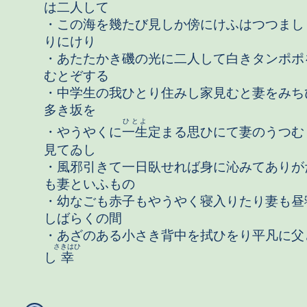
は二人して
・この海を幾たび見しか傍にけふはつつまし
りにけり
・あたたかき磯の光に二人して白きタンポポ
むとぞする
・中学生の我ひとり住みし家見むと妻をみち
多き坂を
ひとよ
・やうやくに
一生
定まる思ひにて妻のうつむ
見てゐし
・風邪引きて一日臥せれば身に沁みてありが
も妻といふもの
・幼なごも赤子もやうやく寝入りたり妻も昼
しばらくの間
・あざのある小さき背中を拭ひをり平凡に父
さきはひ
し
幸