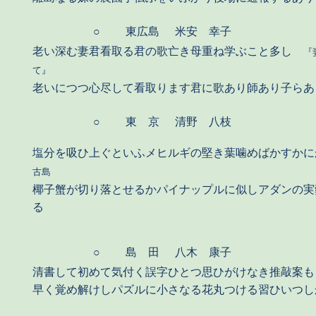
○
東広島
米安 幸子
老い深む妻君看取る君の歌亡き母重ね学ぶこと多し
『
て』
老いにつつ心尽して看取ります君に歌あり師あり子らあ
○
東 京
清野 八枝
塩分を吸ひ上ぐといふメヒルギの堅き葉噛めばかすか
古島
椰子蟹が切り落とせるかパイナップルに似しアダンの実
る
○
島 田
八木 康子
清書して初めて気付く誤字ひとつ思ひがけなき推敲案も
早く覚め解けしパズルに小さなる花丸つける習ひいつし