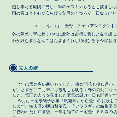
越し来たる庭隅に見し土筆の子スギナもろとも抜きしは
雨の音は今も心が安らげり父母のくつろぐ一日なりけり
○
小 山
金野 久子（アシスタント
らい
冬の陽差し背に受くわれに北陸は
雷
鳴り響むと友電話に
わが好むぎんなんごはん炊きくれし姉偲びゐる今宵お逮
今年は雪の多い寒い冬でした。梅の開花も少し遅かっ
が、さすがに二月末には陽射しも明るく春の気配になっ
した。雪国の人々を悩ました豪雪の融ける日も間近です
今月は三宅奈緒子歌集『風知草』から先生のお歌をご紹介いた
します。御夫君の樋口賢治氏（「アララギ」の編集委員
に携われた）亡き後、三年を経ての三宅先生６５歳の頃