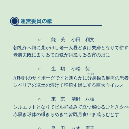
○
能 美
小田 利文
朝礼終へ畑に見かけし老一人昼どきは夫婦となりて耕す
老農夫既に去りゐて白鷺が餌漁りゐる宵の畑に
○
生 駒
小松 昶
アバター
AI利用のサイボーグですと朗らかに
分身
操る麻痺の患者
シベリアの凍土の溶けて増殖す緑に光る巨大ウイルス
○
東 京
清野 八枝
シルエットとなりてビル群並みて立つ燃ゆるごとき夕べ
へり
赤黒き球体の
縁
きらめきて皆既月食いま成らむとす
○
島 田
八木 康子