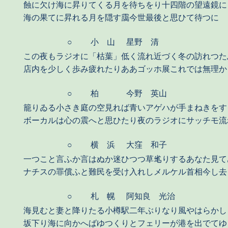
蝕に欠け海に昇りてくる月を待ちをり十四階の望遠鏡に
海の果てに昇れる月を隠す靄今世最後と思ひて待つに
○
小 山
星野 清
この夜もラジオに「枯葉」低く流れ近づく冬の訪れつた
店内を少しく歩み疲れたりああゴッホ展これでは無理か
○
柏
今野 英山
籠りゐる小さき庭の空見れば青いアゲハが手まねきをす
ボーカルは心の震へと思ひたり夜のラジオにサッチモ流
○
横 浜
大窪 和子
一つこと言ふか言はぬか迷ひつつ草毟りするあなた見て
ナチスの罪償ふと難民を受け入れしメルケル首相今し去
○
札 幌
阿知良 光治
海見むと妻と降りたる小樽駅二年ぶりなり風やはらかし
坂下り海に向かへばゆつくりとフェリーが港を出でてゆ