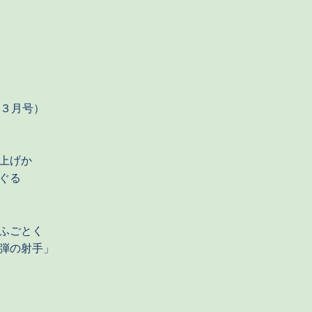
年３月号）
上げか
ぐる
ふごとく
弾の射手」