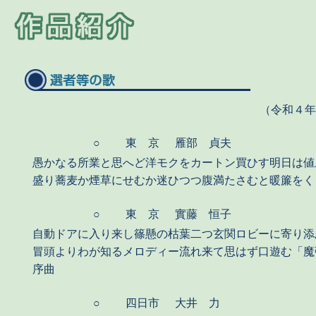
（令和４
○
東 京
雁部 貞夫
愚かなる所業と思へど洋モクをカートン買ひす明日は値
盛り蕎麦か煙草にせむか迷ひつつ腹満たさむと暖簾をく
○
東 京
實藤 恒子
自動ドアに入り来し篠懸の枯葉二つ玄関ロビーに寄り添
冒頭よりわが知るメロディー流れ来て思はず口遊む「魔
序曲
○
四日市
大井 力