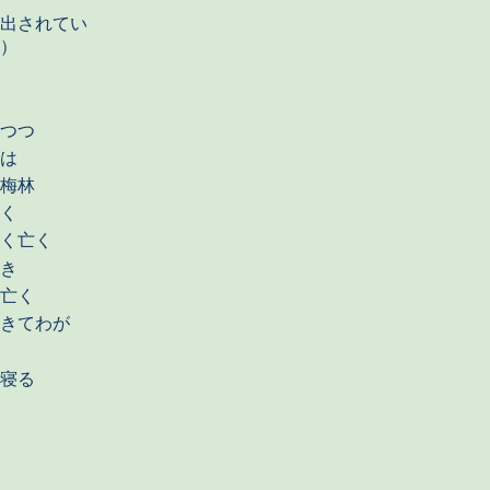
出されてい
）
つつ
は
梅林
く
く亡く
き
亡く
きてわが
寝る