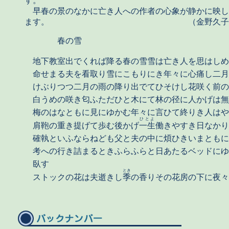
す。
早春の景のなかに亡き人への作者の心象が静かに映し
ます。 （金野久子
春の雪
地下教室出でくれば降る春の雪雪は亡き人を思はしめ
命せまる夫を看取り雪にこもりにき年々に心痛し二月
けぶりつつ二月の雨の降り出でてひそけし花咲く前の
白うめの咲き匂ふただひと木にて林の径に人かげは無
梅のはなともに見にゆかむ年々に言ひて終りき人はや
ひとよ
肩鞄の重き提げて歩む後かげ
一生
働きやすき日なかり
確執といふならねども父と夫の中に煩ひきいまともに
考への行き詰まるときふらふらと日あたるベッドにゆ
臥す
とき
ストックの花は夫逝きし
季
の香りその花房の下に夜々