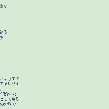
誰か
）
語る
夜
たようです
てまいりま
。
として選歌
のお歌で