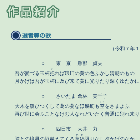
（令和７年
○
東 京
雁部 貞夫
と
吾が愛づる玉杯
把
れば琅玕の黄の色ふかし清朝のもの
月かげは吾が玉杯に及び来て黄に光りたり深くゆたかに
○
さいたま
倉林 美千子
くう
大木を覆ひつくして葛の蔓なほ幾筋も
空
をさまよふ
再び世に会ふことなけむ人なれどいたく普通に別れ来り
○
四日市
大井 力
わた
隣との境界の垣越えてくる
草綿
限りなし夕かげのなか