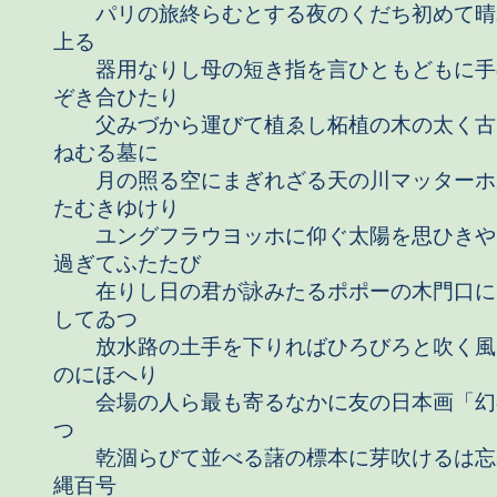
パリの旅終らむとする夜のくだち初めて晴
上る
器用なりし母の短き指を言ひともどもに手
ぞき合ひたり
父みづから運びて植ゑし柘植の木の太く古
ねむる墓に
月の照る空にまぎれざる天の川マッターホ
たむきゆけり
ユングフラウヨッホに仰ぐ太陽を思ひきや
過ぎてふたたび
在りし日の君が詠みたるポポーの木門口に
してゐつ
放水路の土手を下りればひろびろと吹く風
のにほへり
会場の人ら最も寄るなかに友の日本画「幻
つ
乾涸らびて並べる藷の標本に芽吹けるは忘
縄百号