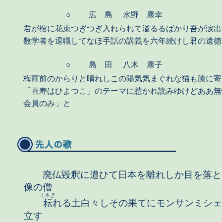
○
広 島
水野 康幸
君が棺に花束つぎつぎ入れられて溢るるばかり吾が涙出
数学者を退職してなほ手話の講義を六年続けし君の遺徳
○
島 田
八木 康子
梅雨前のからりと晴れしこの陽気気まぐれな猫も膝に寄
「喜寿はひよつこ」のテーマに惹かれ読みゆけどああ無
会員のみ」と
廃仏毀釈に遭ひて日本を離れしか目を落と
像の僧
くさぎ
耘
れる土白々しその果てにモンサンミシェ
立す