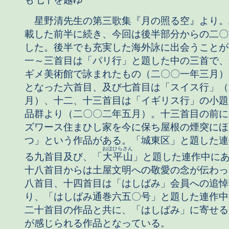
星野清先生の第三歌集『月の照る空』より。
載した前半に続き、今回は後半部分からの二〇
した。後半でも充実した海外詠に出会うことが
一～三首目は「パリ行」と題した中の三首で、
ギメ美術館で詠まれたもの（二〇〇一年三月）
となった六首目、及び七首目は「スイス行」（
月）、十二、十三首目は「イギリス行」の小題
品群より（二〇〇二年五月）。十三首目の前に
ズワース住まひし家を今に保ち屋根の煙突にほ
つ」という作品がある。「城東区」と題した連
おほひらさん
る九首目及び、「
大平山
」と題した連作中に
十八首目からは土屋文明への敬愛の念が伝わっ
八首目、十四首目は「はしばみ」会員への追悼
り、「はしばみ通巻六五〇号」と題した連作中
二十首目の作品と共に、「はしばみ」に寄せる
が感じられる作品となっている。