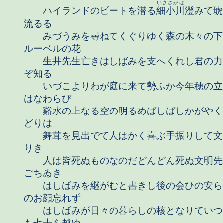
いささがは
ハイランドのピートを潜る
細小川
澄みて琥
流るる
みづうみを尋ねてくぐりゆく森の木々の下
ルーベルの花
生井先生亡きはしばみを支へくれし君の力
ぞ知る
いづこよりわが庭に来て勢ふか今年穂の立
はなわらび
谿水の上なる空の明るめばしばしかがやく
どりは
舞茸を見出でて人はかく喜ぶ手振りして文
りき
人は皆死ぬものなのだどんどん死ぬ文明先
ごちゐき
はしばみを継がむと書きし後の会ひの安ら
のお顔忘れず
はしばみが日々の暮らしの核となりていつ
も七十を越ゆ