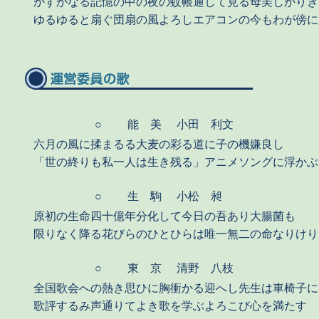
かすかなる記憶の中の夜の蚊帳通して見る母美しかりき
ゆるゆると扇ぐ団扇の風よろしエアコンの今もわが傍に
○
能 美
小田 利文
六月の風に揉まるる大麦の彩る道に子の機嫌良し
「世の終りも私一人は生き残る」アニメソングに浮かぶ
○
生 駒
小松 昶
原初の生命四十億年分化して今日の吾あり大腸菌も
限りなく降る花びらのひとひらは唯一無二の命なりけり
○
東 京
清野 八枝
全国歌会への熱き思ひに胸衝かる迎へし先生は車椅子に
歌評するみ声通りてよき歌を学ぶよろこび心を満たす