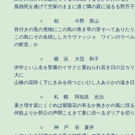
孤独死を遂げて空家のままに過ぐ隣の庭に溢るる野芥子
○
柏
今野 英山
骨付きの兎の煮物にこの島の青き草の芽そへてありたり
この島にその名残ししカラヴァッジョ ワインのラベル
の斬首」か
○
横 浜
大窪 和子
伊作といふ名を聖書のイサクと重ねられ若き日の父カリ
大に
山椿の花咲く下にきみを待つといひし人ありかの遠き日
○
札 幌
阿知良 光治
暑さ増す庭にくぐめば紫陽花の有るか無きかの風に揺る
何処よりか郭公の声聞こえきて妻に供へるダリアを切り
○
神 戸
谷 夏井