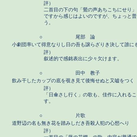
評）
二首目の下の句「鶯の声あちこちにせり」
ですから感じはよいのですが、ちょっと普
う。
○
尾部 論
小劇団率いて得意なりし日の吾も譲らざりき決して誰に
評）
叙述的で感銘表出に少々欠けます。
○
田中 教子
飲み干したカップの底を覗き見て後悔せぬと又嘘をつく
評）
「日傘さし行く」の歌も、佳作に入れるこ
す。
○
片歌
道野辺の名も無き花を踏みしだき吾殺人犯の心想へり
評）