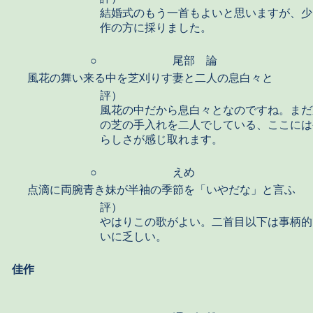
結婚式のもう一首もよいと思いますが、少
作の方に採りました。
○
尾部 論
風花の舞い来る中を芝刈りす妻と二人の息白々と
評）
風花の中だから息白々となのですね。まだ
の芝の手入れを二人でしている、ここには
らしさが感じ取れます。
○
えめ
点滴に両腕青き妹が半袖の季節を「いやだな」と言ふ
評）
やはりこの歌がよい。二首目以下は事柄的
いに乏しい。
佳作