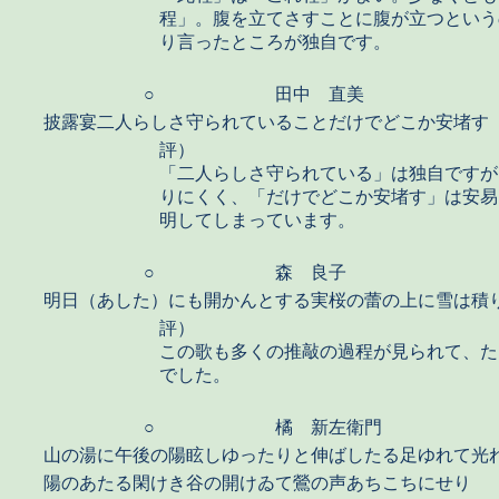
程」。腹を立てさすことに腹が立つという
り言ったところが独自です。
○
田中 直美
披露宴二人らしさ守られていることだけでどこか安堵す
評）
「二人らしさ守られている」は独自ですが
りにくく、「だけでどこか安堵す」は安易
明してしまっています。
○
森 良子
明日（あした）にも開かんとする実桜の蕾の上に雪は積
評）
この歌も多くの推敲の過程が見られて、た
でした。
○
橘 新左衛門
山の湯に午後の陽眩しゆったりと伸ばしたる足ゆれて光
陽のあたる閑けき谷の開けゐて鶯の声あちこちにせり