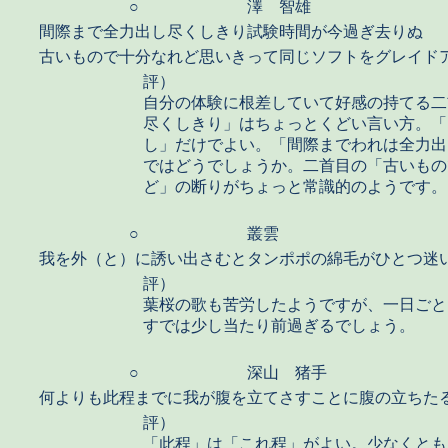
○
澤 智雄
間際まで全力出し尽くしきり試験時間が今過ぎ去りぬ
古いもので十分なれど思いきって同じソフトをグレイド
評）
自分の体験に根差していて好感の持てる二
尽くしきり」はちょっとくどい言い方。「
し」だけでよい。「間際までわれは全力出
ではどうでしょうか。二首目の「古いもの
ど」の断りがちょっと常識的のようです。
○
叢雲
我を外（と）に誘い出さむとタンポポの綿毛がひとつ迷
評）
葉桜の歌も苦労したようですが、一日ごと
すでは少し当たり前過ぎるでしょう。
○
深山 猪手
何よりも此程までに我が腹を立てさすことに腹の立ちた
評）
「此程」は「これ程」がよい。少なくとも