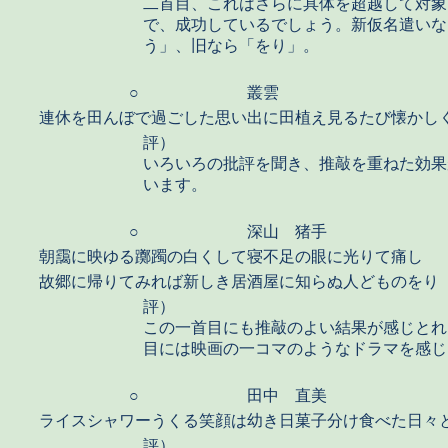
二首目、これはさらに具体を超越して対象
で、成功しているでしょう。新仮名遣いな
う」、旧なら「をり」。
○
叢雲
連休を田んぼで過ごした思い出に田植え見るたび懐かし
評）
いろいろの批評を聞き、推敲を重ねた効果
います。
○
深山 猪手
朝靄に映ゆる躑躅の白くして寝不足の眼に光りて痛し
故郷に帰りてみれば新しき居酒屋に知らぬ人どものをり
評）
この一首目にも推敲のよい結果が感じとれ
目には映画の一コマのようなドラマを感じ
○
田中 直美
ライスシャワーうくる笑顔は幼き日菓子分け食べた日々
評）