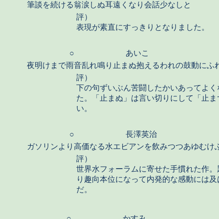
筆談を続ける翁涙しぬ耳遠くなり会話少なしと
評）
表現が素直にすっきりとなりました。
○
あいこ
夜明けまで雨音乱れ鳴り止まぬ抱えるわれの鼓動にふ
評）
下の句ずいぶん苦闘したかいあってよく
た。「止まぬ」は言い切りにして「止ま
い。
○
長澤英治
ガソリンより高価なる水エビアンを飲みつつあゆむけ
評）
世界水フォーラムに寄せた手慣れた作。
り趣向本位になって内発的な感動には及
だ。
○
かすみ