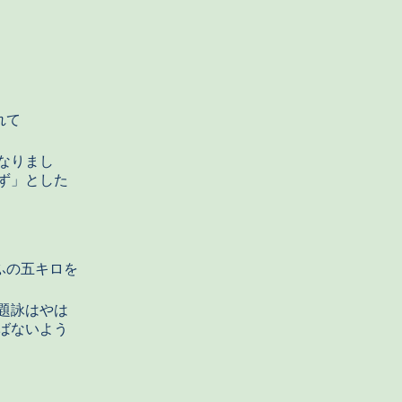
れて
なりまし
ず」とした
ふの五キロを
題詠はやは
ばないよう