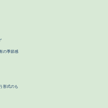
ず
有の季節感
う形式のも