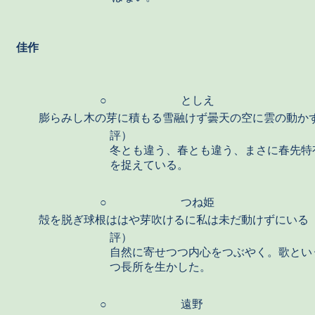
佳作
○
としえ
膨らみし木の芽に積もる雪融けず曇天の空に雲の動か
評）
冬とも違う、春とも違う、まさに春先特
を捉えている。
○
つね姫
殻を脱ぎ球根ははや芽吹けるに私は未だ動けずにいる
評）
自然に寄せつつ内心をつぶやく。歌とい
つ長所を生かした。
○
遠野