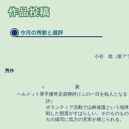
小谷 稔（新ア
秀作
○
廣
ヘルメット軍手腰斧足袋脚絆けふの一日を杣人となる
評）
ボランティア活動で山林保護という地球
戦した態度がすばらしい。そのものもの
ちの描写に気力の充実が感じられる。