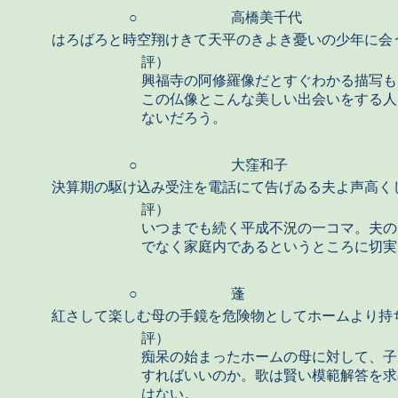
○
高橋美千代
はろばろと時空翔けきて天平のきよき憂いの少年に会
評）
興福寺の阿修羅像だとすぐわかる描写も
この仏像とこんな美しい出会いをする人
ないだろう。
○
大窪和子
決算期の駆け込み受注を電話にて告げゐる夫よ声高く
評）
いつまでも続く平成不況の一コマ。夫の
でなく家庭内であるというところに切実
○
蓬
紅さして楽しむ母の手鏡を危険物としてホームより持
評）
痴呆の始まったホームの母に対して、子
すればいいのか。歌は賢い模範解答を求
はない。