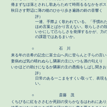
倦まずなほ落とされし歌あらためて時雨るるなかをポス
秋日さす野辺に薄の穂のひかり歩き遍路の鈴の音響く
評）
一連、手際よく歌われている。「手慣れ
ほめ言葉とばかり言えない。歌らしさの
いかにして己らしさを発揮するかが、力
の課題ではあるまいか。
○
石 川
来る年の古希の記念に富士山へ共に登らんと子らの言い
妻病めば気の晴れぬらし隣家の主にいつも酒の匂えり
いかほどの助けになるか隣家の主の愚痴をしばし聞きお
評）
日常のある一こまをすくい取って、表現
い。
○
斎藤 茂
くちびるに紅をささむか死顔の安らかなるはわれにあり