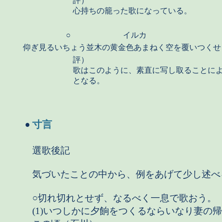
評）
心持ちの籠った歌になっている。
○
イルカ
仰ぎ見るいちょう並木の黄金色あまねく空を覆いつくせ
評）
歌はこのように、素直に写し取ることに
となる。
寸言
●
選歌後記
気づいたことの中から、例をあげて少し述べ
○切れ切れとせず、なるべく一息で歌おう。
(1)いつしかに夕餉をつくるならいなり妻の