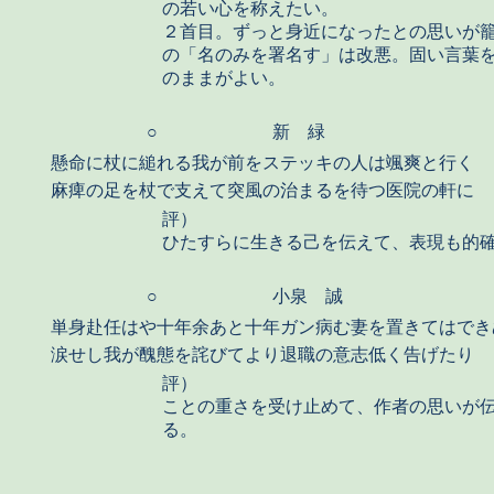
の若い心を称えたい。
２首目。ずっと身近になったとの思いが
の「名のみを署名す」は改悪。固い言葉
のままがよい。
○
新 緑
懸命に杖に縋れる我が前をステッキの人は颯爽と行く
麻痺の足を杖で支えて突風の治まるを待つ医院の軒に
評）
ひたすらに生きる己を伝えて、表現も的
○
小泉 誠
単身赴任はや十年余あと十年ガン病む妻を置きてはでき
涙せし我が醜態を詫びてより退職の意志低く告げたり
評）
ことの重さを受け止めて、作者の思いが
る。