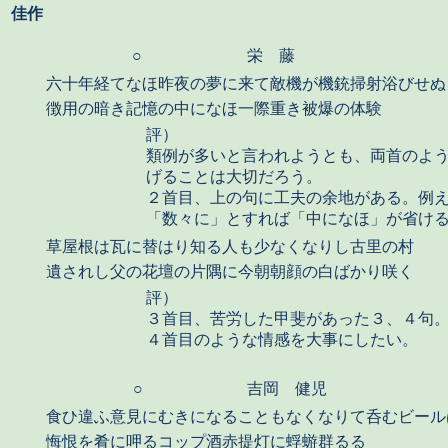
佳作
○
栄 藤
六十年経てなほ昨夜の夢に来て敵機が機銃掃射浴びせぬ
徴用の暗き記憶の中になほ一際重き被爆の体験
評）
類例が多いと言われようとも、両首のよ
げることは大切だろう。
２首目、上の句に工夫の余地がある。例
「数々に」とすれば「中になほ」が省け
草屋根は瓦に替はり知る人も少なくなりし古里の村
遺されし父の花壇の片隅に今朝朝顔の白ばかり咲く
評）
３首目、苦労した甲斐があった３、４句
４首目のような情感を大事にしたい。
○
吉岡 健児
食ひ違ふ意見にむきになることもなくなりて呑むビール
悔恨を肴に呷るコップ酒赤提灯に蜉蝣群るる