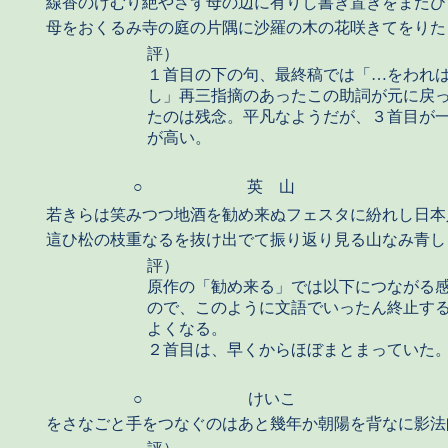
線香のけむり絶やさず母の辺に有りし書き置きをまたひ
母をおくるみ寺の庭の片隅に沙羅の木の花咲きてをりた
評）
１首目の下の句、最終稿では「…をわれ
し」再三指摘のあったこの助詞が元に戻
たのは残念。平凡なようだが、３首目が
が高い。
○
英 山
若きらは笑みつつ地酒を勧め来ぬフェスタに紛れし日本
這ひ松の枝重なるを抜け出でて振り返り見る山なみ青し
評）
原作の「勧め来る」では以下につながる
ので、このように文語でいったん終止す
よくなる。
２首目は、早くからほぼまとまっていた
○
けいこ
をさなごと手をつなぐのはあと幾年か朝陽を背なに影法