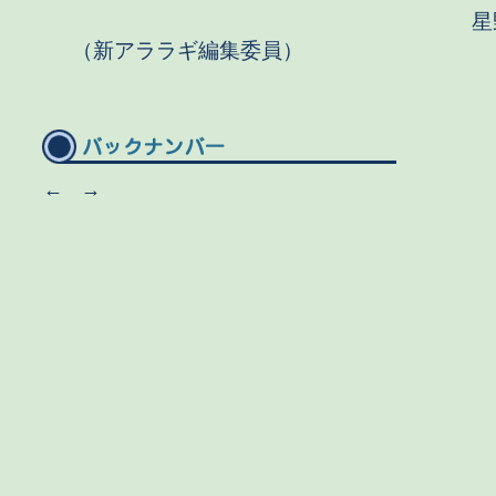
星野 
（新アララギ編集委員）
←
→