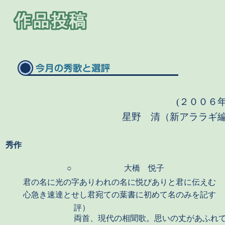
(２００６
星野 清（新アララギ
秀作
○
大橋 悦子
君の名に光の字ありわれの名に悦びありと君に伝えむ
心急き速達とせし君宛ての葉書に初めて名のみを記す
評）
両首、現代の相聞歌。思いの丈があふれ