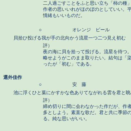
二人過ごすことをふと思い立ち「柿の種
作者の思いいれがほのぼのとしていい。
情緒もいいものだ。
○
オレンジ ビール
貝拾ひ投げる我が手の北向かう流星一つ二つ見え初む
評）
夜の海に貝を拾って投げる。流星を待つ
略せようがこのまま取りたい。結句は「
ったが「初む」である。
選外
佳作
○
安 藤
池に浮くひと葉にかすかな色ありてながれる雲を君と眺
評）
締め切りに間に会わなかった作だが、作
多としよう。素直な歌だ。君と共に季節
る。純な思いがいい。