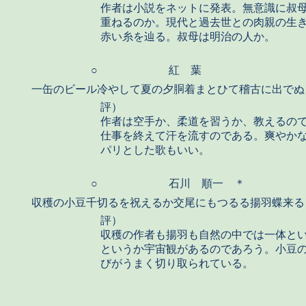
作者は小説をネットに発表。無意識に叔
重ねるのか。現代と過去世との肉親の生
赤い糸を辿る。叔母は明治の人か。
○
紅 葉
一缶のビール冷やして夏の夕胴着まとひて稽古に出でぬ
評）
作者は空手か、柔道を習うか、教えるの
仕事を終えて汗を流すのである。爽やか
パリとした歌もいい。
○
石川 順一 ＊
収穫の小豆千切るを祝えるか交尾にもつるる揚羽蝶来る
評）
収穫の作者も揚羽も自然の中では一体と
というか宇宙観があるのであろう。小豆
びがうまく切り取られている。