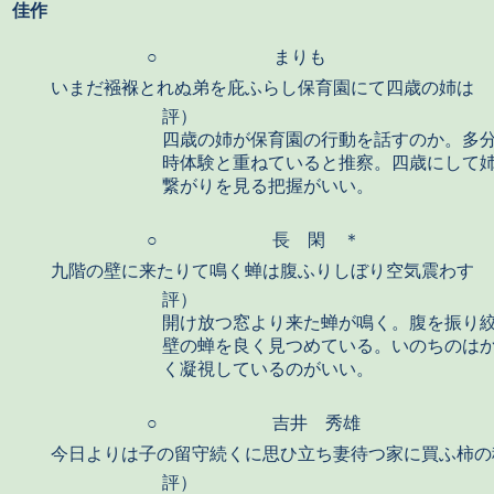
佳作
○
まりも
いまだ襁褓とれぬ弟を庇ふらし保育園にて四歳の姉は
評）
四歳の姉が保育園の行動を話すのか。多
時体験と重ねていると推察。四歳にして
繋がりを見る把握がいい。
○
長 閑 ＊
九階の壁に来たりて鳴く蝉は腹ふりしぼり空気震わす
評）
開け放つ窓より来た蝉が鳴く。腹を振り
壁の蝉を良く見つめている。いのちのは
く凝視しているのがいい。
○
吉井 秀雄
今日よりは子の留守続くに思ひ立ち妻待つ家に買ふ柿の
評）