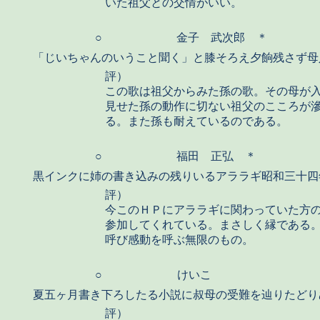
いた祖父との交情がいい。
○
金子 武次郎 ＊
「じいちゃんのいうこと聞く」と膝そろえ夕餉残さず母
評）
この歌は祖父からみた孫の歌。その母が
見せた孫の動作に切ない祖父のこころが
る。また孫も耐えているのである。
○
福田 正弘 ＊
黒インクに姉の書き込みの残りいるアララギ昭和三十四
評）
今このＨＰにアララギに関わっていた方
参加してくれている。まさしく縁である
呼び感動を呼ぶ無限のもの。
○
けいこ
夏五ヶ月書き下ろしたる小説に叔母の受難を辿りたどり
評）