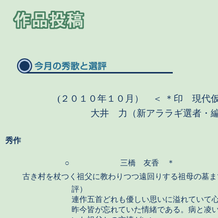
(２０１０年１０月） ＜ ＊印 現代
大井 力（新アララギ選者・
秀作
○
三橋 友香 ＊
古き村を杖つく祖父に教わりつつ遠回りする祖母の墓ま
評）
連作五首どれも優しい思いに溢れていて
昨今皆が忘れていた情緒である。病と凌