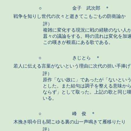
○
金子 武次郎 ＊
戦争を知りし世代の次々と逝きてこもごもの防衛論か
評）
複雑に変化する現況に戦の経験のない人
囂々の議論をする。時の流れは変化を加
この嘆きが根底にある歌である。
○
きじとら ＊
若人に伝える言葉がないという理由に次代の担い手捧げ
評）
原作「ない故に」であったが「ないとい
とした。また結句は調子を整える意味か
ならず」として取った。上記の歌と同じ
いる。
○
峰 俊 ＊
木挽き唄今日も聞こゆる裏の山一声鳴きて雁移りたり
評）