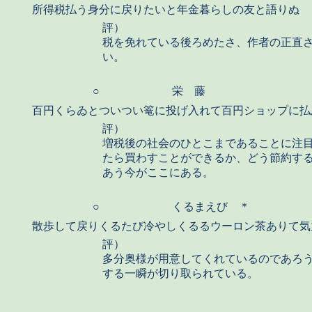
所得税払う身分に戻りたいと年金暮らしの友と語りぬ
評）
税を免れている後ろめたさ、作者の正直
い。
○
栄 藤
百円くらゐとついつい篭に投げ入れて百円ショップに払
評）
増税後の社会のひとこまであることに注
たら買わすことができるか、どう節約す
あう今がここにある。
○
くるまえび ＊
散歩して戻りくるたび冷やしくるるウーロン茶ありて気
評）
多分奥様が用意してくれているのであろ
する一瞬が切り取られている。