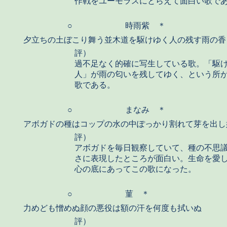
作戦をユーモラスにとらえて面白い歌で
○
時雨紫 ＊
夕立ちの土ぼこり舞う並木道を駆けゆく人の残す雨の香
評）
過不足なく的確に写生している歌。「駆
人」が雨の匂いを残してゆく、という所
歌である。
○
まなみ ＊
アボガドの種はコップの水の中ぽっかり割れて芽を出し
評）
アボガドを毎日観察していて、種の不思
さに表現したところが面白い。生命を愛
心の底にあってこの歌になった。
○
菫 ＊
力めども憎めぬ顔の悪役は額の汗を何度も拭いぬ
評）