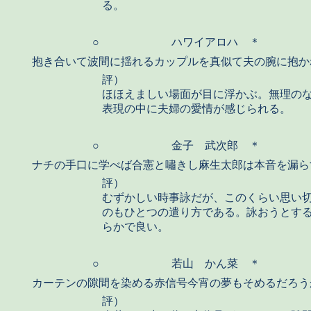
る。
○
ハワイアロハ ＊
抱き合いて波間に揺れるカップルを真似て夫の腕に抱か
評）
ほほえましい場面が目に浮かぶ。無理の
表現の中に夫婦の愛情が感じられる。
○
金子 武次郎 ＊
ナチの手口に学べば合憲と嘯きし麻生太郎は本音を漏ら
評）
むずかしい時事詠だが、このくらい思い
のもひとつの遣り方である。詠おうとす
らかで良い。
○
若山 かん菜 ＊
カーテンの隙間を染める赤信号今宵の夢もそめるだろう
評）