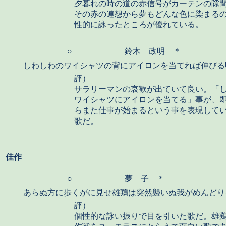
夕暮れの時の道の赤信号がカーテンの隙
その赤の連想から夢もどんな色に染まる
性的に詠ったところが優れている。
○
鈴木 政明 ＊
しわしわのワイシャツの背にアイロンを当てれば伸びる
評）
サラリーマンの哀歓が出ていて良い。「
ワイシャツにアイロンを当てる」事が、
らまた仕事が始まるという事を表現して
歌だ。
佳作
○
夢 子 ＊
あらぬ方に歩くがに見せ雄鶏は突然襲いぬ我がめんどり
評）
個性的な詠い振りで目を引いた歌だ。雄