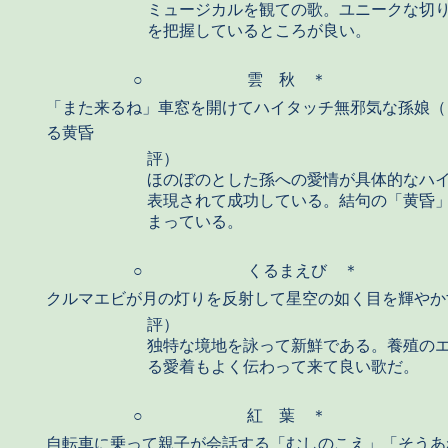
ミュージカルを観ての歌。ユニークな切
を把握しているところが良い。
○
雲 秋 ＊
「また来るね」車窓を開けてハイタッチ無邪気な孫娘（
る黄昏
評）
ほのぼのとした孫への愛情が具体的なハ
表現されて成功している。結句の「黄昏
まっている。
○
くるまえび ＊
クルマエビが月の灯りを反射して星空の如く目を輝やか
評）
独特な境地を詠って新鮮である。養殖の
る愛着もよく伝わって来て良い歌だ。
○
紅 葉 ＊
自転車に乗って親子が会話する「むしのこえ」「そうあ