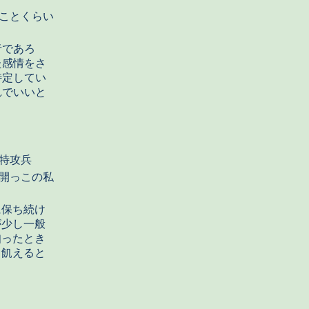
ことくらい
者であろ
た感情をさ
特定してい
れでいいと
特攻兵
開っこの私
に保ち続け
が少し一般
知ったとき
 飢えると