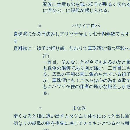
家族に土産ものを選ぶ様子が明るく伝わ
に浮かぶ」に現代が感じられる。
○
ハワイアロハ
真珠湾にかの日沈みしアリゾナ号より七十四年経てもオ
す
資料館に「禎子の折り鶴」加わりて真珠湾に満つ平和へ
評）
一首目、そんなことが今でもあるのかと
も戦争の傷跡であり胸が痛む。二首目に
る。広島の平和公園に集められている禎
が、真珠湾にも！こちらは心の温まる歌
もにハワイ在住の作者の確かな眼差しが
る。
○
まなみ
暗くなると畑に這い出すカタツムリ体をにゅっと出し新
初なりの胡瓜の棘を指先に感じてチョキンとつるから離