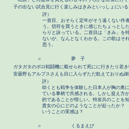
子の出ない試合見に行く楽しみはきみといっしょにいる
評）
一首目、おそらく定年がそう遠くない作
う。切符を買うときに感じたちょっとし
らりと詠っている。二首目は「きみ」を
ないが、なんとなくわかる。この歌はそ
思う。
○
夢 子
ガタガタのボロ戦闘機に載せられて死にに行きたり若き
安曇野もアルプスさえも目に入らずただ飢えておりぬ疎
評）
幼くとも戦争を体験した日本人が胸の奥
ている事柄で共感される。しかし捉え方
的であることが惜しい。特攻兵のことを
貴女の心にどのようなことが起ったか？
いうことの実感は？
○
くるまえび