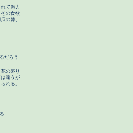
られて魅力
とその食欲
胡瓜の棘、
るだろう
。花の盛り
容は違うが
じられる。
る