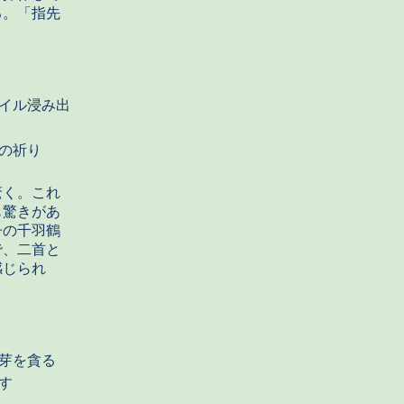
る。「指先
イル浸み出
の祈り
驚く。これ
も驚きがあ
子の千羽鶴
で、二首と
感じられ
芽を貪る
す