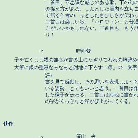
一首目、不思議な感じのある歌。下の句
の捉え方がある。しんとした境内を立ち
て居る作者の、ふとしたさびしさが伝わ
二首目は楽しい歌。「ハロウィン」と普
方がいいかもしれない。三首目も、もう
り！
○
時雨紫
子を亡くしし親の無念が書の上にたぎりてわれの胸締め
大筆に銀の墨液なみなみと紺地に下ろす「凛」の一文字
評）
書を見て感動し、その思いを表現しよう
いる姿勢、とてもいいと思う。一首目は
した様子が伝わる。二首目は紺地に書か
の字がくっきりと浮かび上がってくる。
佳作
○
笹山 央