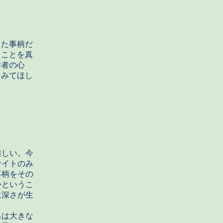
った事柄だ
ることを真
作者の心
てみてほし
難しい。今
サイトのみ
事柄をその
かというこ
に深さが生
出は大きな