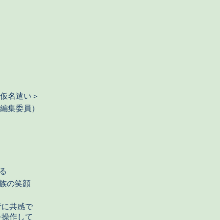
代仮名遣い＞
編集委員）
る
族の笑顔
者に共感で
を操作して