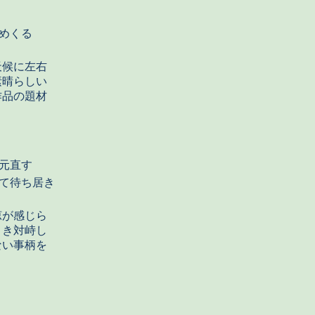
めくる
天候に左右
素晴らしい
作品の題材
元直す
て待ち居き
涼が感じら
とき対峙し
ない事柄を