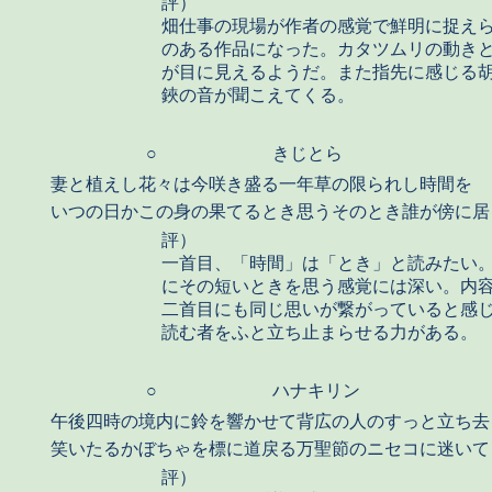
評）
畑仕事の現場が作者の感覚で鮮明に捉え
のある作品になった。カタツムリの動き
が目に見えるようだ。また指先に感じる
鋏の音が聞こえてくる。
○
きじとら
妻と植えし花々は今咲き盛る一年草の限られし時間を
いつの日かこの身の果てるとき思うそのとき誰が傍に居
評）
一首目、「時間」は「とき」と読みたい
にその短いときを思う感覚には深い。内
二首目にも同じ思いが繋がっていると感
読む者をふと立ち止まらせる力がある。
○
ハナキリン
午後四時の境内に鈴を響かせて背広の人のすっと立ち去
笑いたるかぼちゃを標に道戻る万聖節のニセコに迷いて
評）