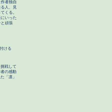
に作者独自
去る人、見
ってくる。
通にいった
ひと頑張
付ける
と挑戦して
作者の感動
れた「凛」