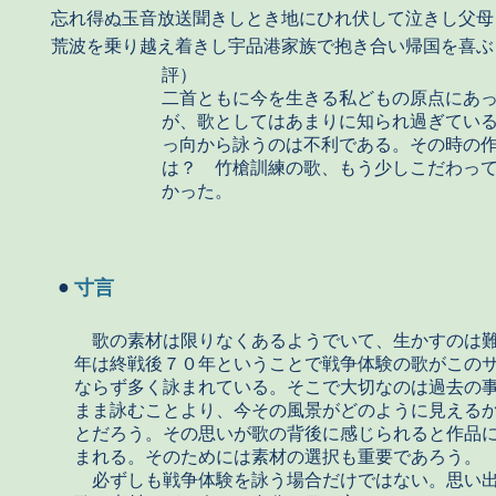
忘れ得ぬ玉音放送聞きしとき地にひれ伏して泣きし父母
荒波を乗り越え着きし宇品港家族で抱き合い帰国を喜ぶ
評）
二首ともに今を生きる私どもの原点にあ
が、歌としてはあまりに知られ過ぎてい
っ向から詠うのは不利である。その時の
は？ 竹槍訓練の歌、もう少しこだわっ
かった。
●
寸言
歌の素材は限りなくあるようでいて、生かすのは
年は終戦後７０年ということで戦争体験の歌がこの
ならず多く詠まれている。そこで大切なのは過去の
まま詠むことより、今その風景がどのように見える
とだろう。その思いが歌の背後に感じられると作品
まれる。そのためには素材の選択も重要であろう。
必ずしも戦争体験を詠う場合だけではない。思い