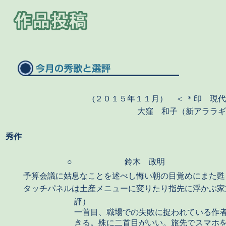
(２０１５年１１月） ＜ ＊印 現
大窪 和子（新アララギ
秀作
○
鈴木 政明
予算会議に姑息なことを述べし悔い朝の目覚めにまた甦
タッチパネルは土産メニューに変りたり指先に浮かぶ家
評）
一首目、職場での失敗に捉われている作
きる。殊に二首目がいい。旅先でスマホ