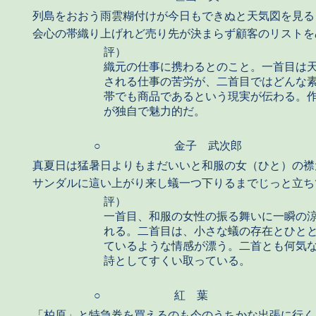
列島をおおう雨雲糊付けが今日もできぬと天気図を見る
会心の帯織り上げれど売り先が決まらず顧客のリストを
評）
織元の仕事に携わるとのこと。一首目は
される仕事の苦労が、二首目ではどんな
帯でも商品であるという現実が伝わる。
が独自で魅力的だ。
○
金子 武次郎
真夏日は猛暑日よりもまだいいと和服の女（ひと）の襟
サンダルに這い上がり来し蟻一つ下りるまでじっと立ち
評）
一首目、和服の女性の振る舞いに一瞬の
れる。二首目は、小さな蟻の存在とひと
ているような情感が漂う。二首とも何気
詩としてすくい取っている。
○
紅 葉
「柏原」と特急券を買えるのも今のうちかな出張に行く