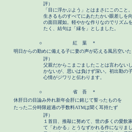
評）
「目に浮かぶよう」とはまさにこのこと
生きるものすべてにあたたかい眼差しを
の面目躍如。軽やかな作りなのでリズム
たく、結句は「縁を」としました。
○
紅 葉 ＊
明日からの勤めに備える子に妻の声が応える風呂空いた
評）
父親だからこまごましたことは言わない
かないが、思いは負けず深い。初出勤の
心情がジワリと伝わります。
○
省 吾 ＊
休肝日の目論み外れ新年会肝に銘じて誓ったものを
たった二分時限超過の手数料ATMは聞く耳持たず
評）
１首目、推敲に努めて、世の多くの愛飲
て「わかる」とうなずかれる作になりま