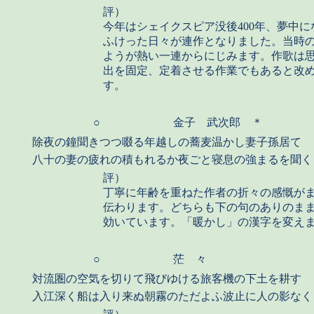
評）
今年はシェイクスピア没後400年、夢中に
ふけった日々が連作となりました。当時
ようが熱い一連からにじみます。作歌は
出を固定、定着させる作業でもあると改
す。
○
金子 武次郎 ＊
除夜の鐘聞きつつ啜る年越しの蕎麦温かし妻子孫居て
八十の妻の疲れの積もれるか夜ごと寝息の強まるを聞く
評）
丁寧に年齢を重ねた作者の折々の感慨が
伝わります。どちらも下の句のありのま
効いています。「暖かし」の漢字を変え
○
茫 々
対流圏の空気を切りて飛びゆける旅客機の下土を耕す
入江深く船は入り来ぬ朝霧のただよふ波止に人の影なく