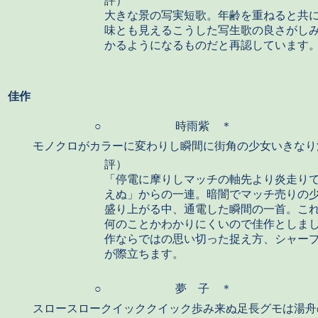
評）
大きな景の写実短歌。年齢を重ねると共
味とも見えるこうした写生歌の良さがし
かるようになるものだと再認しています
佳作
○
時雨紫 ＊
モノクロがカラーに変わりし瞬間に街角の少女いきなり
評）
「停電に摩りしマッチの軸先より炎走り
えぬ」からの一連。暗闇でマッチ売りの
盛り上がる中、通電した瞬間の一首。こ
何のことかわかりにくいので佳作としま
作ならではの思い切った捉え方、シャー
が際立ちます。
○
夢 子 ＊
スロースロークイッククイック歩み来ぬ足長グモは湯舟