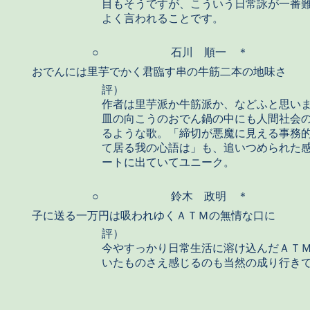
目もそうですが、こういう日常詠が一番
よく言われることです。
○
石川 順一 ＊
おでんには里芋でかく君臨す串の牛筋二本の地味さ
評）
作者は里芋派か牛筋派か、などふと思い
皿の向こうのおでん鍋の中にも人間社会
るような歌。「締切が悪魔に見える事務
て居る我の心語は」も、追いつめられた
ートに出ていてユニーク。
○
鈴木 政明 ＊
子に送る一万円は吸われゆくＡＴＭの無情な口に
評）
今やすっかり日常生活に溶け込んだＡＴ
いたものさえ感じるのも当然の成り行き