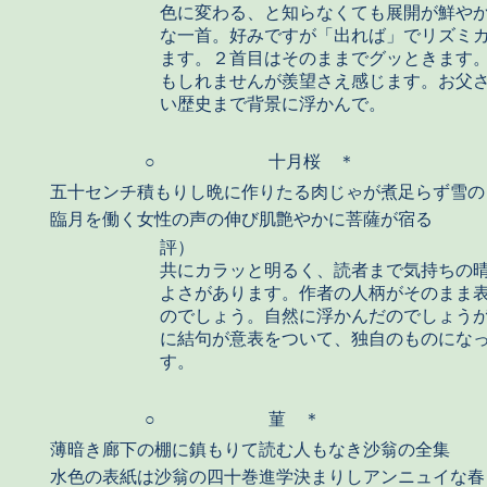
色に変わる、と知らなくても展開が鮮や
な一首。好みですが「出れば」でリズミ
ます。２首目はそのままでグッときます
もしれませんが羨望さえ感じます。お父
い歴史まで背景に浮かんで。
○
十月桜 ＊
五十センチ積もりし晩に作りたる肉じゃが煮足らず雪の
臨月を働く女性の声の伸び肌艶やかに菩薩が宿る
評）
共にカラッと明るく、読者まで気持ちの
よさがあります。作者の人柄がそのまま
のでしょう。自然に浮かんだのでしょう
に結句が意表をついて、独自のものにな
す。
○
菫 ＊
薄暗き廊下の棚に鎮もりて読む人もなき沙翁の全集
水色の表紙は沙翁の四十巻進学決まりしアンニュイな春