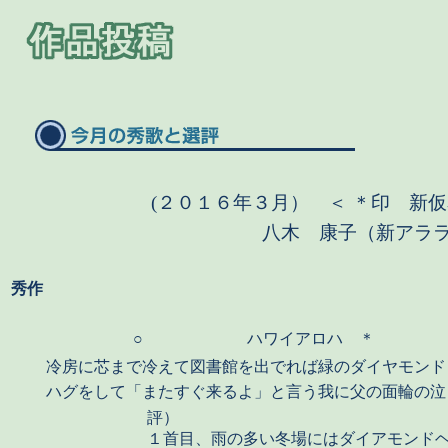
(２０１６年３月） ＜ ＊印
新
八木 康子（新アラ
秀作
○
ハワイアロハ ＊
冷房に芯まで冷えて図書館を出でれば緑のダイヤモンド
ハグをして「またすぐ来るよ」と言う我に父の面輪の泣
評）
１首目、雨の多い冬場にはダイアモンド