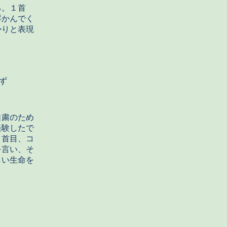
る。１首
浮かんでく
かりと表現
ず
自粛のため
経験したで
２首目、コ
を言い、そ
しい生命を
。