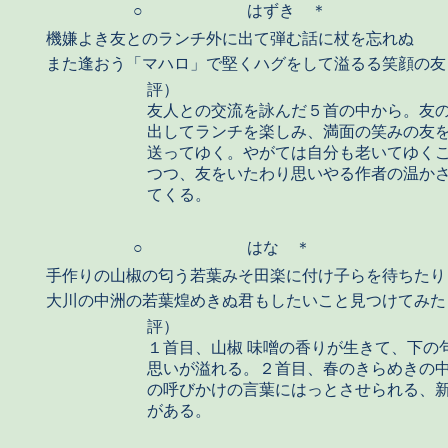
○
はずき ＊
機嫌よき友とのランチ外に出て弾む話に杖を忘れぬ
また逢おう「マハロ」で堅くハグをして溢るる笑顔の友
評）
友人との交流を詠んだ５首の中から。友
出してランチを楽しみ、満面の笑みの友
送ってゆく。やがては自分も老いてゆく
つつ、友をいたわり思いやる作者の温か
てくる。
○
はな ＊
手作りの山椒の匂う若葉みそ田楽に付け子らを待ちたり
大川の中洲の若葉煌めきぬ君もしたいこと見つけてみた
評）
１首目、山椒 味噌の香りが生きて、下の
思いが溢れる。２首目、春のきらめきの
の呼びかけの言葉にはっとさせられる、
がある。