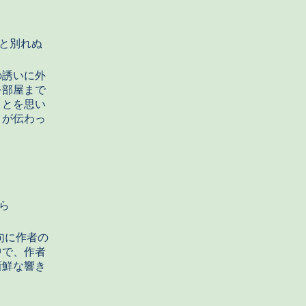
と別れぬ
の誘いに外
を部屋まで
ことを思い
さが伝わっ
ら
句に作者の
中で、作者
新鮮な響き