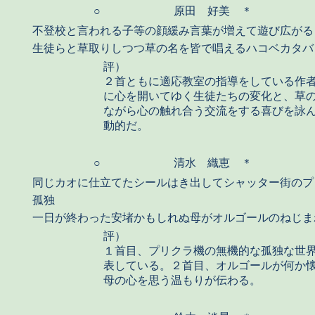
○
原田 好美 ＊
不登校と言われる子等の顔緩み言葉が増えて遊び広がる
生徒らと草取りしつつ草の名を皆で唱えるハコベカタバ
評）
２首ともに適応教室の指導をしている作
に心を開いてゆく生徒たちの変化と、草
ながら心の触れ合う交流をする喜びを詠
動的だ。
○
清水 織恵 ＊
同じカオに仕立てたシールはき出してシャッター街のプ
孤独
一日が終わった安堵かもしれぬ母がオルゴールのねじま
評）
１首目、プリクラ機の無機的な孤独な世
表している。２首目、オルゴールが何か
母の心を思う温もりが伝わる。