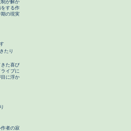
規制が解か
備をする作
時期の現実
す
きたり
てきた喜び
ドライブに
が目に浮か
り
い作者の寂