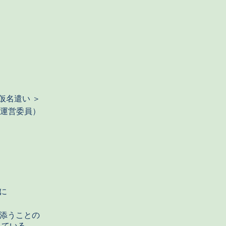
仮名遣い
＞
運営委員）
に
き添うことの
れている。