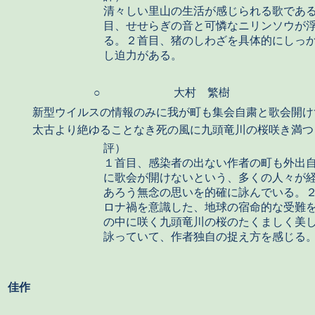
清々しい里山の生活が感じられる歌であ
目、せせらぎの音と可憐なニリンソウが
る。２首目、猪のしわざを具体的にしっ
し迫力がある。
○
大村 繁樹
新型ウイルスの情報のみに我が町も集会自粛と歌会開け
太古より絶ゆることなき死の風に九頭竜川の桜咲き満つ
評）
１首目、感染者の出ない作者の町も外出
に歌会が開けないという、多くの人々が
あろう無念の思いを的確に詠んでいる。
ロナ禍を意識した、地球の宿命的な受難
の中に咲く九頭竜川の桜のたくましく美
詠っていて、作者独自の捉え方を感じる
佳作