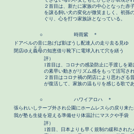
２首目は、新たに家族の中心となった赤
を譲る飼い犬の変化が微笑ましく、初孫
ぐり、心を打つ家族詠となっている。
○
時雨紫 ＊
ドアベルの音に急げば影ぼうし配達人の走り去る見ゆ
はは
閉店ゆえ
義母
の知恵借り靴下に電球入れて穴を繕う
評）
1首目は、コロナの感染防止に手渡しを避
の素早い動きがリズム感をもって活写さ
２首目はコロナ禍の閉店により思わざる
が復活して、家族の温もりを感じる歌で
○
ハワイアロハ ＊
張られいしテープ外され公園にホームレスらの戻り来た
我が塾も生徒を迎える準備せり体温計にマスクや手袋
評）
1首目、日本よりも早く規制の緩和された