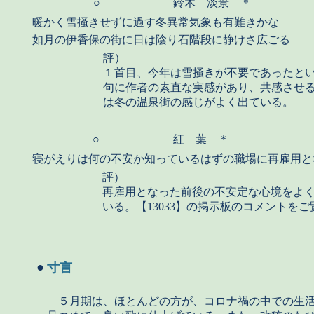
○
鈴木 淡景 ＊
暖かく雪掻きせずに過す冬異常気象も有難きかな
如月の伊香保の街に日は陰り石階段に静けさ広ごる
評）
１首目、今年は雪掻きが不要であったと
句に作者の素直な実感があり、共感させ
は冬の温泉街の感じがよく出ている。
○
紅 葉 ＊
寝がえりは何の不安か知っているはずの職場に再雇用と
評）
再雇用となった前後の不安定な心境をよ
いる。【13033】の掲示板のコメントを
●
寸言
５月期は、ほとんどの方が、コロナ禍の中での生