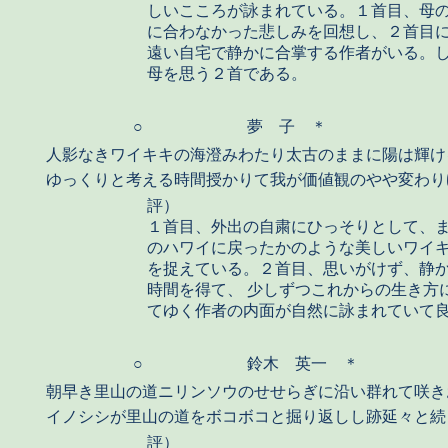
しいこころが詠まれている。１首目、母
に合わなかった悲しみを回想し、２首目
遠い自宅で静かに合掌する作者がいる。
母を思う２首である。
○
夢 子 ＊
人影なきワイキキの海澄みわたり太古のままに陽は輝け
ゆっくりと考える時間授かりて我が価値観のやや変わり
評）
１首目、外出の自粛にひっそりとして、
のハワイに戻ったかのような美しいワイ
を捉えている。２首目、思いがけず、静
時間を得て、 少しずつこれからの生き方
てゆく作者の内面が自然に詠まれていて
○
鈴木 英一 ＊
朝早き里山の道ニリンソウのせせらぎに沿い群れて咲き
イノシシが里山の道をボコボコと掘り返しし跡延々と続
評）