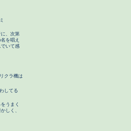
ミ
者に、次第
の名を唱え
んでいて感
リクラ機は
わしてる
界をうまく
懐かしく、