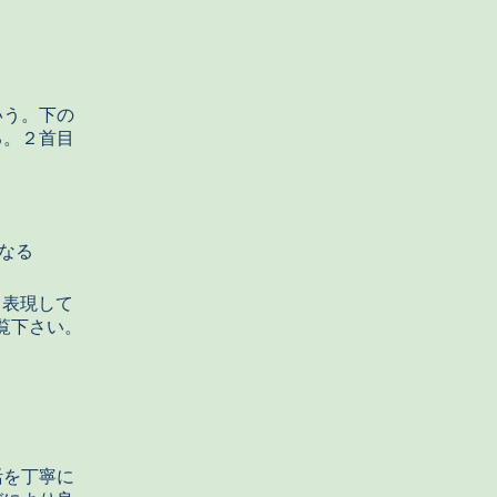
いう。下の
る。２首目
なる
く表現して
ご覧下さい。
活を丁寧に