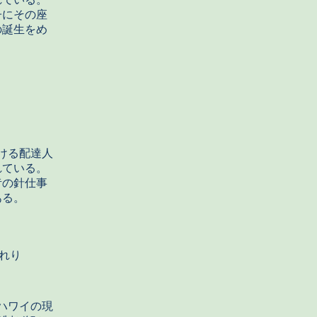
子にその座
の誕生をめ
ける配達人
れている。
昔の針仕事
ある。
れり
ハワイの現