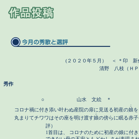
(２０２０年５月） ＜ ＊印
新
清野 八枝（ＨＰ
秀作
○
山水 文絵 ＊
こ
コロナ禍に付き添い叶わぬ産院の扉に見送る初産の
娘
を
こ
丸まりてチワワはその座を明け渡す
娘
の傍らに眠る赤子
評）
1首目は、 コロナのために初産の娘に付
できない母の不安ともどかしさが表現さ