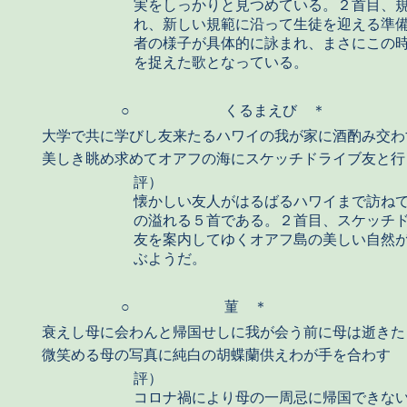
実をしっかりと見つめている。２首目、
れ、新しい規範に沿って生徒を迎える準
者の様子が具体的に詠まれ、まさにこの
を捉えた歌となっている。
○
くるまえび ＊
大学で共に学びし友来たるハワイの我が家に酒酌み交わ
美しき眺め求めてオアフの海にスケッチドライブ友と行
評）
懐かしい友人がはるばるハワイまで訪ね
の溢れる５首である。２首目、スケッチ
友を案内してゆくオアフ島の美しい自然
ぶようだ。
○
菫 ＊
衰えし母に会わんと帰国せしに我が会う前に母は逝きた
微笑める母の写真に純白の胡蝶蘭供えわが手を合わす
評）
コロナ禍により母の一周忌に帰国できな