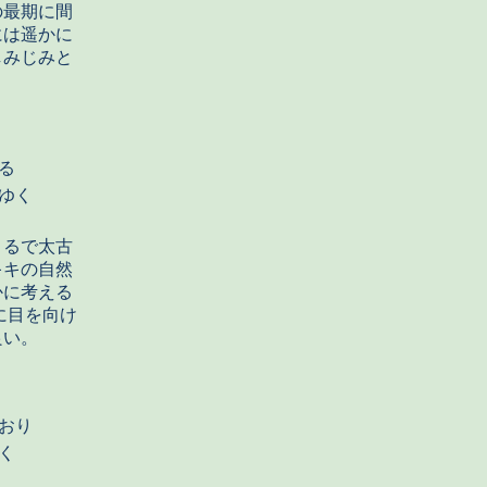
の最期に間
には遥かに
しみじみと
る
ゆく
まるで太古
キキの自然
かに考える
に目を向け
良い。
おり
く