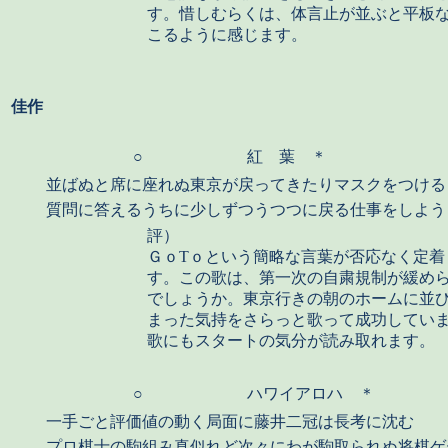
す。惜しむらくは、体言止が並ぶと平板
こるように感じます。
佳作
○
紅 葉 ＊
並ばぬと席に座れぬ東京が戻ってきたりマスクをつける
質問に答えるうちに少しずつうつつに戻る仕事をしよう
評）
ＧｏTｏという簡略な言葉が否応なく定着
す。この歌は、第一次の自粛規制が緩め
でしょうか。東京行きの朝のホームに並
まった気持をさらっと歌って成功してい
歌にもスタートの気分が読み取れます。
○
ハワイアロハ ＊
一手ごと評価値の動く局面に藤井二冠は長考に沈む
プロ棋士の駒組み真似れど次々にわが駒取られぬ将棋ゲ