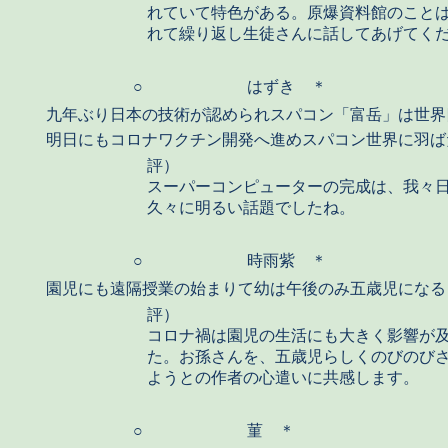
れていて特色がある。原爆資料館のこと
れて繰り返し生徒さんに話してあげてく
○
はずき ＊
九年ぶり日本の技術が認められスパコン「富岳」は世界
明日にもコロナワクチン開発へ進めスパコン世界に羽ば
評）
スーパーコンピューターの完成は、我々
久々に明るい話題でしたね。
○
時雨紫 ＊
園児にも遠隔授業の始まりて幼は午後のみ五歳児になる
評）
コロナ禍は園児の生活にも大きく影響が
た。お孫さんを、五歳児らしくのびのび
ようとの作者の心遣いに共感します。
○
菫 ＊