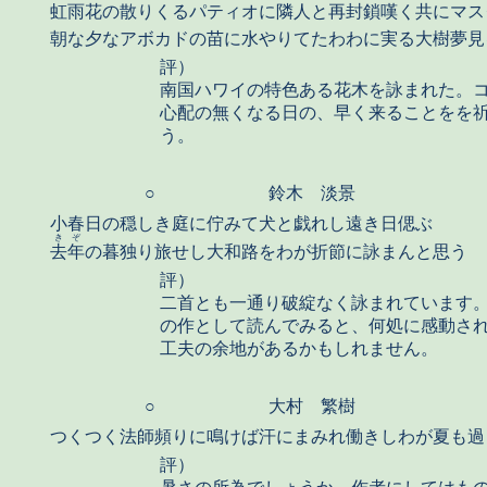
虹雨花の散りくるパティオに隣人と再封鎖嘆く共にマス
朝な夕なアボカドの苗に水やりてたわわに実る大樹夢見
評）
南国ハワイの特色ある花木を詠まれた。
心配の無くなる日の、早く来ることをを
う。
○
鈴木 淡景
小春日の穏しき庭に佇みて犬と戯れし遠き日偲ぶ
きぞ
去年
の暮独り旅せし大和路をわが折節に詠まんと思う
評）
二首とも一通り破綻なく詠まれています
の作として読んでみると、何処に感動さ
工夫の余地があるかもしれません。
○
大村 繁樹
つくつく法師頻りに鳴けば汗にまみれ働きしわが夏も過
評）