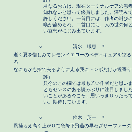
君なるお方は、現在ターミナルケアの患
知れないと思って鑑賞しました。深読み
許しください。一首目には、作者の叫び
嘆が籠められ、二首目にも、人の世の何
い哀愁がにじみ出ています。
○
清水 織恵 ＊
逝く夏を惜しみてレモンイエローのペディキュアを塗る
ろ
なにもかも捨て去るように走る我にトンボだけが近寄り
評）
只今のこの欄では最も若い作者だと思い
ともセンスのある読みぶりに注目しまし
いことがある今こそ、思いっきりうたっ
い。期待しています。
○
鈴木 英一 ＊
風捕らえ高く上がりて急降下飛燕の早わざサーファーの