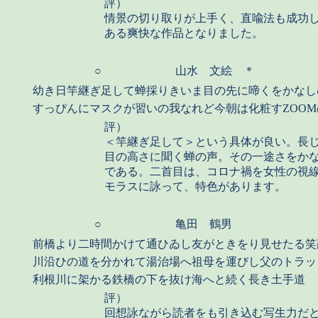
評）
情景の切り取りが上手く、直喩法も成功
ある爽快な作品となりました。
○
山水 文絵 ＊
幼き日竿継ぎ足して蝉採りきいま目の先に啼くをかなし
すっぴんにマスクが習いの我なれど今朝は化粧すZOO
評）
＜竿継ぎ足して＞という具体が良い。長
目の高さに聞く蝉の声。その一途さをか
である。二首目は、コロナ禍を女性の視
モラスに詠って、特色があります。
○
亀田 鶴男
前橋より二時間かけて通ひゐし友がときをり見せたる笑
川沿ひの道を分かれて湯治場へ祖母を運びし父のトラッ
利根川に架かる鉄橋の下を抜け海へと続く長き土手道
評）
回想詠ながら読者をも引き込む写生力だ