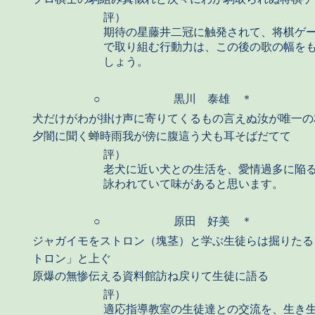
評）
期待の星藤井二冠に触発されて、将棋ゲ
で取り組む行動力は、この後の歌の幅を
しょう。
○
黒川 泰雄 ＊
犬だけがわが掛け声に寄りてくるもの言えぬ汝が唯一の
夕闇に聞く蝉時雨我が傍に腹這う犬も耳そばだてて
評）
老犬に近い犬との生活を、愛情過多に陥
詠われていて味があると思います。
○
原田 好美 ＊
ジャガイモをストロン（塊茎）と学ぶ生徒らは掘りたる
トロン」と上ぐ
原爆の無惨伝える資料館訪ね戻りて生徒に語る
評）
適応指導教室の生徒達との交流を、生き