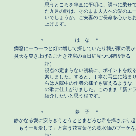
思うところを率直に平明に、調べに乗せ
た九月の歌は、そのまま夫人への愛のエ
いでしょうか。ご夫妻のご長命を心から
上げます。
○
は な ＊
病窓に一つ一つと灯の増して探していたり我が家の明か
炎天を突き上げるごとき花房の百日紅見つつ階段登る
評）
視点の定まらない初稿に、ポイントを絞
案しました。すると、丁寧な写生に始ま
らは入院中の作者の様子も窺えるような
の歌に仕上がりました。このまま「新ア
紹介したいと思う程です。
○
夢 子 ＊
静かなる愛に安らぎうとうととまどろむ君を揺さぶり起
「もう一度愛して」と言う花言葉その黄水仙のブーケを
評）