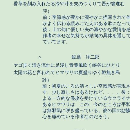
香草を刻み入れたる冷や汁を夫のつくりて吾が箸進む
評）
前：季節感が豊かに濃やかに描写されて
がよく伝わる読みごたえのある歌になっ
後：上の句に優しい夫の濃やかな愛情を
作者の幸せな気持ちが結句の具体を通し
ていてます。
○
鮫島 洋二郎
ヤゴ歩く清き流れに足浸し青葉風吹く峡谷にひとり
太陽の花と言われてヒマワリの夏盛りゆく戦無き島
評）
前：初夏のころの清々しい空気感が表現
す、少し寂しさはあるけれど、、、。後
よる一方的な侵攻を受けているウクライ
あるヒマワリは、この、今のところは平
は無邪気に咲き盛っている。彼の国の悲
心を痛めている作者なのだろう。