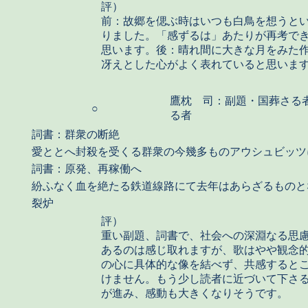
評）
前：故郷を偲ぶ時はいつも白鳥を想うと
りました。「感ずるは」あたりが再考で
思います。後：晴れ間に大きな月をみた
冴えとした心がよく表れていると思いま
鷹枕 司：副題・国葬さる
○
る者
詞書：群衆の断絶
愛ととへ封殺を受くる群衆の今幾多ものアウシュビッツ
詞書：原発、再稼働へ
紛ふなく血を絶たる鉄道線路にて去年はあらざるものと
裂炉
評）
重い副題、詞書で、社会への深淵なる思
あるのは感じ取れますが、歌はやや観念
の心に具体的な像を結べず、共感すると
けません。もう少し読者に近づいて下さ
が進み、感動も大きくなりそうです。