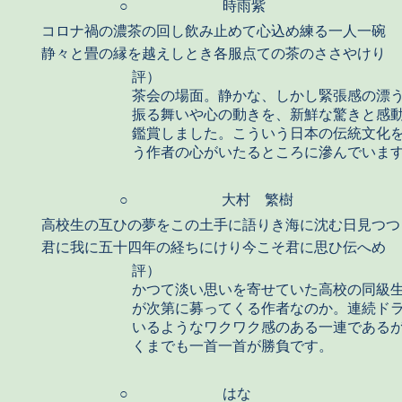
○
時雨紫
コロナ禍の濃茶の回し飲み止めて心込め練る一人一碗
静々と畳の縁を越えしとき各服点ての茶のささやけり
評）
茶会の場面。静かな、しかし緊張感の漂
振る舞いや心の動きを、新鮮な驚きと感
鑑賞しました。こういう日本の伝統文化
う作者の心がいたるところに滲んでいま
○
大村 繁樹
高校生の互ひの夢をこの土手に語りき海に沈む日見つつ
君に我に五十四年の経ちにけり今こそ君に思ひ伝へめ
評）
かつて淡い思いを寄せていた高校の同級
が次第に募ってくる作者なのか。連続ド
いるようなワクワク感のある一連である
くまでも一首一首が勝負です。
○
はな