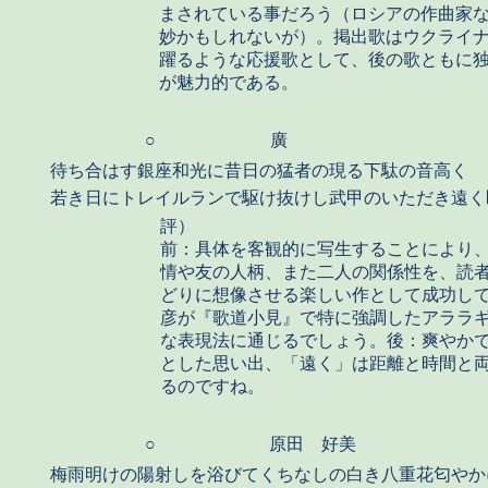
まされている事だろう（ロシアの作曲家
妙かもしれないが）。掲出歌はウクライ
躍るような応援歌として、後の歌ともに
が魅力的である。
○
廣
待ち合はす銀座和光に昔日の猛者の現る下駄の音高く
若き日にトレイルランで駆け抜けし武甲のいただき遠く
評）
前：具体を客観的に写生することにより
情や友の人柄、また二人の関係性を、読
どりに想像させる楽しい作として成功し
彦が『歌道小見』で特に強調したアララ
な表現法に通じるでしょう。後：爽やか
とした思い出、「遠く」は距離と時間と
るのですね。
○
原田 好美
梅雨明けの陽射しを浴びてくちなしの白き八重花匂やか