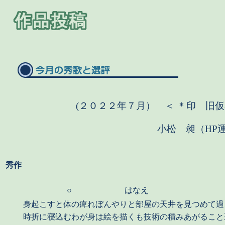
(２０２２年７月） ＜ ＊印
旧
小松 昶（HP
秀作
○
はなえ
身起こすと体の痺れぼんやりと部屋の天井を見つめて過
時折に寝込むわが身は絵を描くも技術の積みあがること