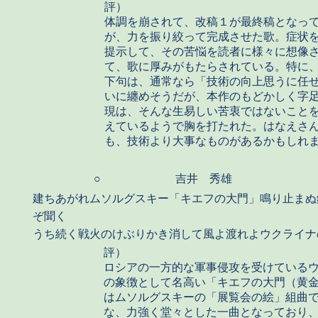
評）
体調を崩されて、改稿１が最終稿となっ
が、力を振り絞って完成させた歌。症状
提示して、その苦悩を読者に様々に想像
て、歌に厚みがもたらされている。特に
下句は、通常なら「技術の向上思うに任
いに纏めそうだが、本作のもどかしく字
現は、そんな生易しい苦衷ではないこと
えているようで胸を打たれた。はなえさ
も、技術より大事なものがあるかもしれ
○
吉井 秀雄
建ちあがれムソルグスキー「キエフの大門」鳴り止まぬ
ぞ聞く
うち続く戦火のけぶりかき消して風よ渡れよウクライナ
評）
ロシアの一方的な軍事侵攻を受けている
の象徴として名高い「キエフの大門（黄
はムソルグスキーの「展覧会の絵」組曲
な、力強く堂々とした一曲となっており