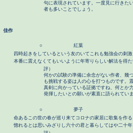
句に表現されています。一度見に行きた
者も多いことでしょう。
佳作
○
紅葉
四時起きをしているという友のいてこれも勉強会の刺
本番に震えなくてもいいように年寄りらしい解法を得た
評）
何かの試験の準備に余念がない作者、幾
も挑戦する姿は人の心を打つものです。
真剣に向かっている証拠ですね、何とか
発揮したいとの願いが素直に語られてい
○
夢子
命あるこの世の春が巡り来てコロナの家居に歌集を作る
惚れるとは思いみざりし六十の君と暮らしてはや二十年
評）