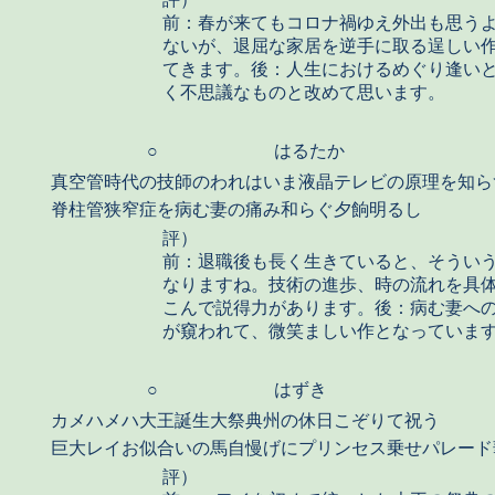
前：春が来てもコロナ禍ゆえ外出も思う
ないが、退屈な家居を逆手に取る逞しい
てきます。後：人生におけるめぐり逢い
く不思議なものと改めて思います。
○
はるたか
真空管時代の技師のわれはいま液晶テレビの原理を知ら
脊柱管狭窄症を病む妻の痛み和らぐ夕餉明るし
評）
前：退職後も長く生きていると、そうい
なりますね。技術の進歩、時の流れを具
こんで説得力があります。後：病む妻へ
が窺われて、微笑ましい作となっていま
○
はずき
カメハメハ大王誕生大祭典州の休日こぞりて祝う
巨大レイお似合いの馬自慢げにプリンセス乗せパレード
評）