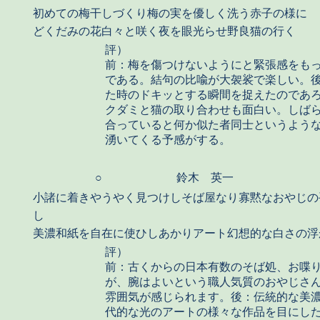
初めての梅干しづくり梅の実を優しく洗う赤子の様に
どくだみの花白々と咲く夜を眼光らせ野良猫の行く
評）
前：梅を傷つけないようにと緊張感をも
である。結句の比喩が大袈裟で楽しい。
た時のドキッとする瞬間を捉えたのであ
クダミと猫の取り合わせも面白い。しば
合っていると何か似た者同士というよう
湧いてくる予感がする。
○
鈴木 英一
小諸に着きやうやく見つけしそば屋なり寡黙なおやじの
し
美濃和紙を自在に使ひしあかりアート幻想的な白さの浮
評）
前：古くからの日本有数のそば処、お喋
が、腕はよいという職人気質のおやじさ
雰囲気が感じられます。後：伝統的な美
代的な光のアートの様々な作品を目にし