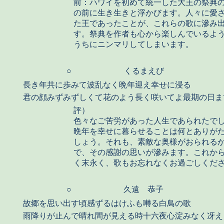
前：ハワイを初めて統一した大王の祭典
の前に生き生きと浮かびます。人々に愛
た王であったことが、これらの歌に滲み
す。祭典を作者も心から楽しんでいるよ
うちにニンマリしてしまいます。
○
くるまえび
長き年共に歩みて波乱なく晩年迎え幸せに浸る
君の顔みずみずしくて花のよう長く咲いてよ最期の日ま
評）
色々なご苦労があった人生であられたで
晩年を幸せに暮らせることは何とありが
しょう。それも、素敵な奥様がおられる
で、その感謝の思いが滲みます。これか
く末永く、歌もお忘れなくお過ごしくだ
○
久遠 恭子
故郷を思い出す頃感ずるはけふも囀る白鳥の歌
雨降りが止んで晴れ間が見える時十六夜心淀みなく冴え