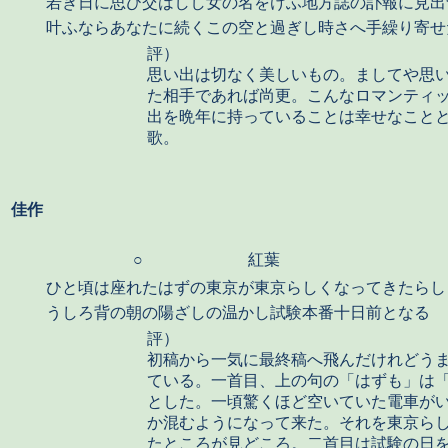
若き日に思ひ交はしし
女
の名をけふ地方誌の訃報に見出
叶ふならあなたに続くこの空と過ぎし時さへ手繰り寄せ
評）
思い出は切なく美しいもの。ましてや思
た相手であれば尚更。こんなロマンティ
出を晩年に持っていることは幸せなこと
歌。
佳作
○
紅葉
ひと頃は座れたはずの東京が東京らしくなってきたらし
うしろ背の朝の陽ざしの温かし試験本番十日前となる
評）
初稿から一気に最終稿へ飛んだけれどう
ている。一首目、上の句の「はずも」は
とした。一頃驚くほど空いていた電車が
か混むようになって来た。それを東京ら
たところが見どころ。二首目は試験の日