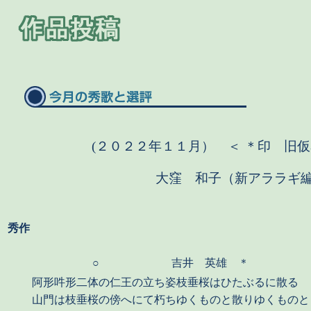
(２０２２年１１月） ＜ ＊印
旧
大窪 和子（新アララギ
秀作
○
吉井 英雄 ＊
阿形吽形二体の仁王の立ち姿枝垂桜はひたぶるに散る
山門は枝垂桜の傍へにて朽ちゆくものと散りゆくものと