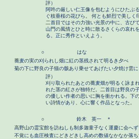
評）
阿吽の厳しい仁王像を包むようにひたぶ
ぐ枝垂桜の花びら。 何とも鮮烈で美しく
二首目ではその力強い光景の中に、古びて
山門の風情とひと時に散るさくらの哀れ
る。正に秀作といえよう。
○
はな
蕎麦の実の刈られし畑に紅の茎残されて明るき夕べ
菊の下に野良の子猫の骸あり乗せてあげたい夕焼け雲に
評）
刈り取られたあとの蕎麦畑が明るく詠ま
れた茎の紅さが独特だ。二首目は野良の
の優しい作者の思いに胸を衝かれる。下
い詩情があり、心に響く作品となった。
○
鈴木 英一 ＊
高野山の霊宝館を訪ねしも制多迦童子なく運慶に会へず
不覚にも血圧検査にどきどきし高めの数値なかなか落ち