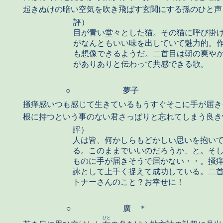
起きぬけの暗い空気を吹き飛ばす玄関にする孫のひと声
評）
目が青い堂々とした猫。その猫に呼び掛
がなんともいい味を出していて魅力的。
も想像できるようだ。二首目は朝の爽や
がありありと伝わって共感できる歌。
○
夢子
掻痒感いつも感じて生きているもうすぐそこに手が届き
根に持つという事のない君さっぱりと忘れてしまう良き
評）
人は皆、何かしらもどかしい思いを抱い
る。このままでいいのだろうか、と。そ
ものに手が届きそうで届かない・・。掻
詠として上手く捉えて成功している。二
トナーさんのこと？お幸せに！
○
廣 ＊
ひと