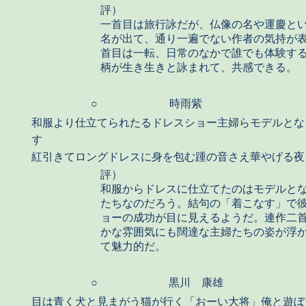
評）
一首目は旅行詠だが、仏像の名や運慶と
名が出て、通り一遍でない作者の気持が
首目は一転、日常のなかで誰でも体験す
柄が生き生きと詠まれて、共感できる。
○
時雨紫
和服より仕立てられたるドレスショー主婦らモデルとな
す
紅引きてロングドレスに身を包む踵の音さえ華やげる夜
評）
和服からドレスに仕立てたのはモデルと
たちなのだろう。結句の「着こなす」で
ョーの成功が目に見えるようだ。連作二
かな雰囲気にも闊達な主婦たちの姿が浮
て魅力的だ。
○
黒川 康雄
目は青く犬と見まがう猫が行く「おーい大将」俺と遊ぼ