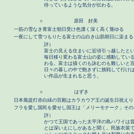
待っているような気分が伝わる。
○
原田 好美
一筋の雪なき青富士朝日受け色濃く深く高く聳ゆる
一夜にして雪つもりたる富士の山白き山肌朝日に染まる
評）
富士の見える住まいに近頃引っ越したと
毎日移り変わる富士山の姿に感動してい
わる。富士は描くのも詠むのも難しいと
日々の暮しの中で飽きずに挑戦して行け
い作品が生まれると思う。
○
はずき
日本風提灯赤白緑の宮殿はカラカウア王の誕生日祝えり
フラを愛し国民を愛せし国王は「メリーモナーク」その
評）
かつて王国であった太平洋の島ハワイは
とは深いえにしがあると聞く。民族衣装