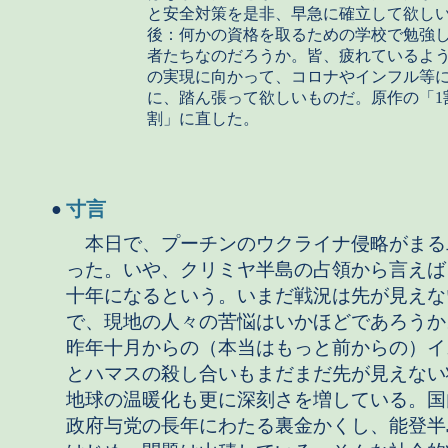
と安全対策を是非、早急に確立して欲し
後：何かの資格を取るための学校で勉強
者たちなのだろうか。皆、疲れているよ
の実現に向かって、コロナやインフル等
に、踏ん張って欲しいものだ。原作の「1
割」に直した。
寸言
●
本日で、プーチンのウクライナ侵略がまる
った。いや、クリミヤ半島の占領から言えば
十年になるという。いまだ戦況は先が見えな
で、現地の人々の苦悩はいかほどであろうか
昨年十月からの（本当はもっと前からの）イ
とハマスの殺し合いもまだまだ先が見えない
地球の温暖化も更に深刻さを増している。国
政府与党の長年にわたる裏金かくし、能登半