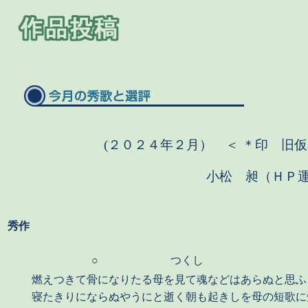
(２０２４年２月） ＜ ＊印 旧仮
小松 昶（ＨＰ
秀作
○
つくし
燃えつきて骨になりたる母を見て魂などはあらぬと思ふ
寝たきりにならぬやうにと逝く朝も起きしを母の短歌に