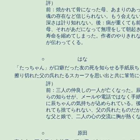
評）
前：焼かれて骨になった母、あまりのあ
魂の存在など信じられない。もう会えな
深さは計り知れない。後：病が重くても
母、それがあだになって無理をして朝起
寿命を縮めてしまった。作者のやりきれ
が伝わってくる。
○
はな
「たっちゃん」が口癖だった友の死を知らせる手紙辰ち
擦り切れた父の呉れたるスカーフを思い出と共に箪笥に
評）
前：三人の仲良しの一人が亡くなった。
らの知らせが、メールや電話ではなく手
に辰ちゃんの気持ちが込められている。
れても捨てられない、父の呉れたものだ
な父と娘で、二人の心の交流に胸が熱く
○
原田