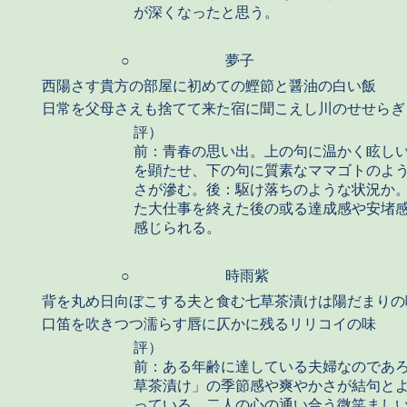
が深くなったと思う。
○
夢子
西陽さす貴方の部屋に初めての鰹節と醤油の白い飯
日常を父母さえも捨てて来た宿に聞こえし川のせせらぎ
評）
前：青春の思い出。上の句に温かく眩し
を顕たせ、下の句に質素なママゴトのよ
さが滲む。後：駆け落ちのような状況か
た大仕事を終えた後の或る達成感や安堵
感じられる。
○
時雨紫
背を丸め日向ぼこする夫と食む七草茶漬けは陽だまりの
口笛を吹きつつ濡らす唇に仄かに残るリリコイの味
評）
前：ある年齢に達している夫婦なのであ
草茶漬け」の季節感や爽やかさが結句と
っている。二人の心の通い合う微笑まし