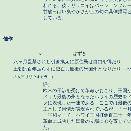
われる。後：リリコイはパッションフル
甘酸っぱい爽やかさが上の句の具体描写
している。
佳作
○
はずき
八ヶ月監禁されし引き換えに原住民は自由を得たり
王朝は百年足らずに滅亡し最後の米国州となりたり
（ハ
の女王リリウオカラニ）
評）
欧米の干渉を受けて革命がおこり、王国
メリカ最後の州となったハワイの歴史を
クに表現した一連である。ここでは最後
主として同情が表現されているが、「一
「平和マーチ」ハワイ王国打倒百三十一
革命に成功した民衆の立場に心を寄せて
だ。