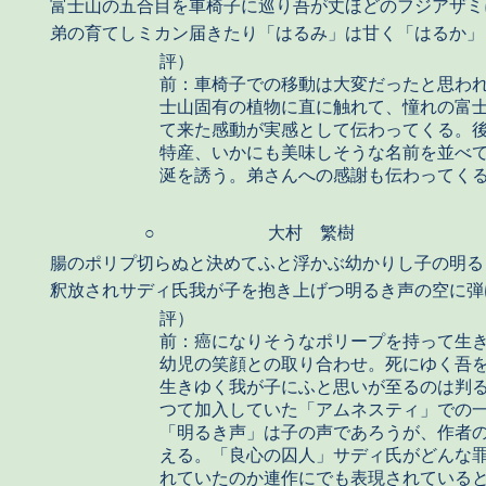
富士山の五合目を車椅子に巡り吾が丈ほどのフジアザミ
弟の育てしミカン届きたり「はるみ」は甘く「はるか」
評）
前：車椅子での移動は大変だったと思わ
士山固有の植物に直に触れて、憧れの富
て来た感動が実感として伝わってくる。
特産、いかにも美味しそうな名前を並べ
涎を誘う。弟さんへの感謝も伝わってく
○
大村 繁樹
腸のポリプ切らぬと決めてふと浮かぶ幼かりし子の明る
釈放されサディ氏我が子を抱き上げつ明るき声の空に弾
評）
前：癌になりそうなポリープを持って生
幼児の笑顔との取り合わせ。死にゆく吾
生きゆく我が子にふと思いが至るのは判
つて加入していた「アムネスティ」での
「明るき声」は子の声であろうが、作者
える。「良心の囚人」サディ氏がどんな
れていたのか連作にでも表現されている