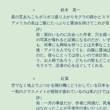
○
鈴木 英一
庭の芝あちこちボコボコ盛り上がりモグラの路かとスマ
アメリカの友はご飯にたっぷりと醤油を掛けてこれが旨
評）
前：面白いものに出会った作者。穴を掘
の写真が撮れると証拠になるのだが。い
も、何事にも興味を持つことは大事なこ
後：アメリカ人でなくても、白飯に醤油
のだ。彼らにとっては珍しいので余計旨
う。お人柄であろう、どちらの歌もどこ
モラスで、読者の心をほぐしてくれる。
○
紅葉
空でなく地上でぶつかる飛行機にどうかしている日本を
一割のクラスメイトが発熱す疲れているのは私だけでは
評）
前：一月の事故だが、作者に同感だ。死
はなかったことが不幸中の幸いだったが