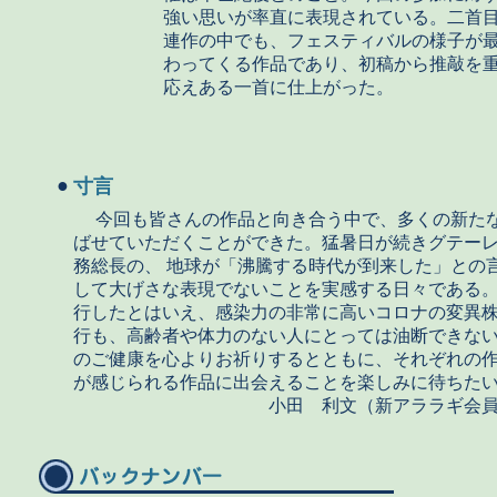
強い思いが率直に表現されている。二首
連作の中でも、フェスティバルの様子が
わってくる作品であり、初稿から推敲を
応えある一首に仕上がった。
●
寸言
今回も皆さんの作品と向き合う中で、多くの新た
ばせていただくことができた。猛暑日が続きグテー
務総長の、 地球が「沸騰する時代が到来した」との
して大げさな表現でないことを実感する日々である
行したとはいえ、感染力の非常に高いコロナの変異株
行も、高齢者や体力のない人にとっては油断できな
のご健康を心よりお祈りするとともに、それぞれの
が感じられる作品に出会えることを楽しみに待ちた
小田 利文（新アララギ会員