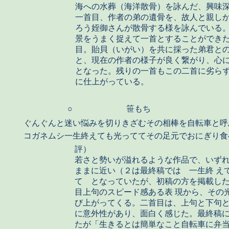
海への水葬（海洋散骨）を詠んだ、興味
一首目、作者の弟の遺骨を、故人と親し
ろう姪御さんが散骨する様を詠んでいる
景をうまく捉えて一首とすることができ
目。貽貝（いがい）を共に採った弟君と
と、現在の作者の様子が良く繋がり、心
となった。残りの一首もこの二首に劣ら
に仕上がっている。
○
笹もち
ぐんぐんと迷い悩みを切りきざむその相棒を自転車と呼
コガネムシ一生終えても光っててその足元でおにぎり食
評）
若さと勢いが溢れるような作品で、いず
ままに近い（２は最終稿では 一生終 え
て となっていたが、初稿の方を掲載し
目上句のスピード感ある表 現から、その
び上がってくる。二首目は、上句と下句
に意外性があり、面白く感じた。最終稿
たが「生きるとは簡単なこと自転車に弁