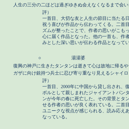
人生の三分の二ほどは過ぎゆきぬ会えなくなるまで会い
評）
一首目、大切な友と人生の節目に当たる
祝う喜びが作品から伝わってくる。二首
ズムが整ったことで、作者の思いがこも
心に届く作品となった。他の一首も、作
みとした深い思いが伝わる作品となって
○
湯湯婆
復興の神戸に生きたタンタンは逝きて心は故地に帰るや
ガザに向け銃持つ兵士に忍び寄り重なり見えるシャイロ
評）
一首目、2000年に中国から貸し出され、
ボルとして親しまれたジャイアントパン
ンが今年の春に死亡した。その背景とタ
せる作者の思いが良く表れている。二首
ユニークな視点が感じられる、読み応え
なっている。