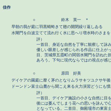
佳作
○
鈴木 英一 ＊
早朝の我が庭に羽黒蜻蛉きて翅の開閉繰り返しゐる
水閘門を白波立てて流れ行く水に思へり増水時のさまを
評）
一首目、身近な自然を丁寧に観察して詠
優しい眼差しが感じられる作品に仕上が
目、茨城県五霞町の関宿水閘門を訪ねた
あろう。下句に現代ならではの視点が感
○
原田 好美
デイケアの園庭に靡く茅のとなりムラサキツユクサ午後
ドーンドン富士山麓から聞こえ来る火力演習どうにも慣
評）
一首目、デイケア施設の小さな自然に目
後には萎んでしまう花への思いを詠んで
となっている。二首目、御殿場市の東富