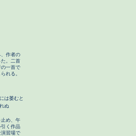
み、作者の
った。二首
折の一首で
じられる。
には萎むと
れぬ
を止め、午
心引く作品
士演習場で