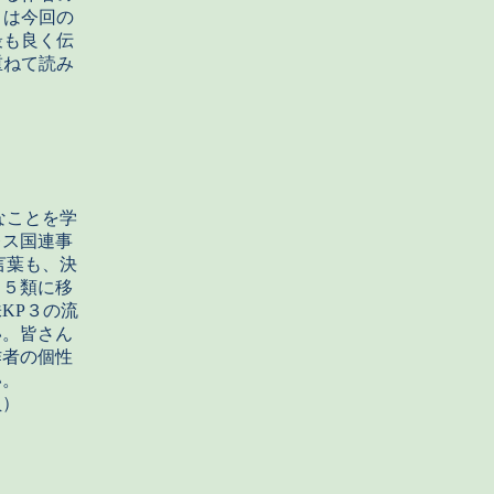
目は今回の
最も良く伝
重ねて読み
なことを学
レス国連事
言葉も、決
。５類に移
KP３の流
い。皆さん
作者の個性
い。
）