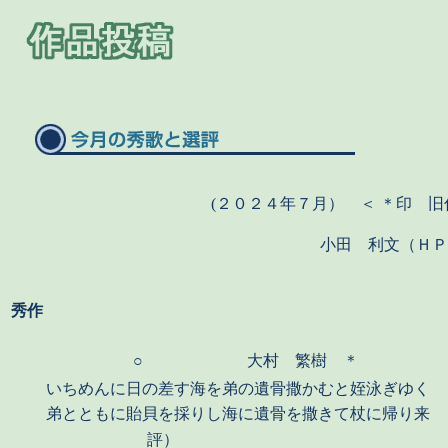
(２０２４年７月） ＜ ＊印 旧
小田 利文（ＨＰ
秀作
○
大村 繁樹 ＊
いちめんに日の差す海を弟の遺骨撒かむと姪泳ぎゆく
弟とともに貽貝を採りし海に遺骨を撒きて杖に帰り来
評）