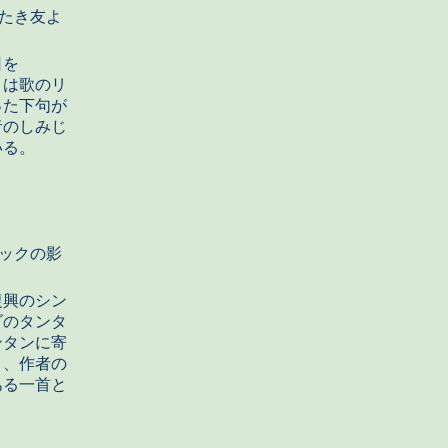
たき友よ
日を
目は歌のリ
った下句が
者のしみじ
いる。
ックの影
復興のシン
ダのタンタ
ンタンに寄
目、作者の
ある一首と