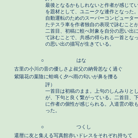
最後となるかもしれないと作者が感じて
を題材として、ユニークな連作となった
自動運転のためのスーパーコンピュータ
たテスラ車を作者独自の表現で詠むこと
二首目、初稿に較べ対象を自分の思い出
て詠むことで、共感の得られる一首とな
の思い出の描写が生きている。
○
はな
古里の小川の音の優しさよ叔父の納骨恙なく過ぐ
紫陽花の葉陰に蛙鳴く夕べ雨の匂いが鼻を擽る
評）
一首目は初稿のまま。上句のしんみりと
が、下句と良く繋がっている。二首目、
に作者の個性が感じられる。入道雲の歌
った。
○
つくし
還暦に友と集える写真館赤いドレスをそれぞれ持ちて