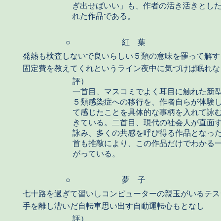
ぎ出せばいい」も、作者の活き活きとし
れた作品である。
○
紅 葉
発熱も検査しないで良いらしい５類の意味を罹って解す
固定費を教えてくれというライン夜中に気づけば眠れな
評）
一首目、マスコミでよく耳目に触れた新
５類感染症への移行を、作者自らが体験
て感じたことを具体的な事柄を入れて詠
きている。二首目、現代の社会人が直面
詠み、多くの共感を呼び得る作品となっ
首も推敲により、この作品だけでわかる
がっている。
○
夢 子
七十路を過ぎて習いしコンピューターの親玉がいるテス
手を離し漕いだ自転車思い出す自動運転心もとなし
評）