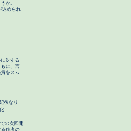
ろうか。
が込められ
いに対する
ともに、言
鑑賞をスム
紀後なり
化
イでの次回開
する作者の