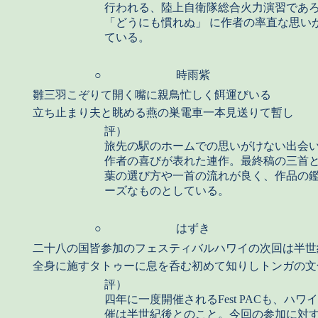
行われる、陸上自衛隊総合火力演習であ
「どうにも慣れぬ」 に作者の率直な思い
ている。
○
時雨紫
雛三羽こぞりて開く嘴に親鳥忙しく餌運びいる
立ち止まり夫と眺める燕の巣電車一本見送りて暫し
評）
旅先の駅のホームでの思いがけない出会
作者の喜びが表れた連作。最終稿の三首
葉の選び方や一首の流れが良く、作品の
ーズなものとしている。
○
はずき
二十八の国皆参加のフェスティバルハワイの次回は半世
全身に施すタトゥーに息を呑む初めて知りしトンガの文
評）
四年に一度開催されるFest PACも、ハワ
催は半世紀後とのこと。今回の参加に対