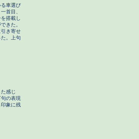
いる車選び
。一首目、
ーを搭載し
ができた。
に引き寄せ
った。上句
した感じ
下句の表現
も印象に残