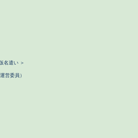
仮名遣い ＞
運営委員）