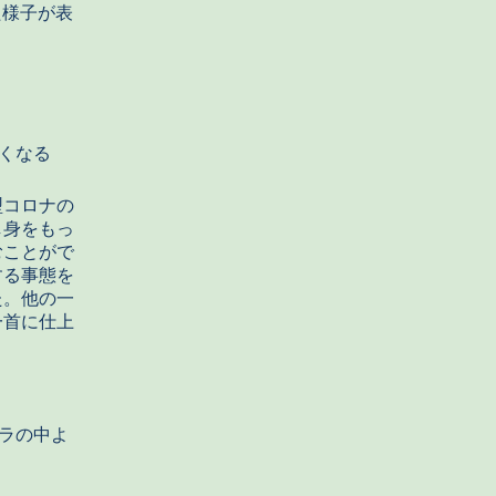
た様子が表
くなる
型コロナの
し身をもっ
むことがで
する事態を
た。他の一
一首に仕上
ラの中よ