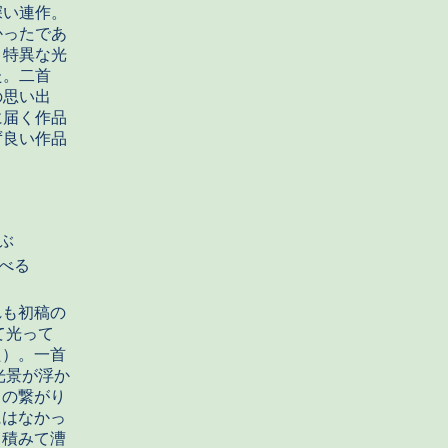
深い連作。
かったであ
。特異な光
た。二首
の思い出
に届く作品
ず良い作品
ぶ
べる
れも初稿の
て光って
た）。一首
光景が浮か
との繋がり
にはなかっ
当積みて漕