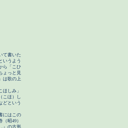
いて書いた
というよう
から「こひ
ちょっと見
」は歌の上
こほしみ」
（こほ）し
などという
書にはこの
（昭49）
し』の古形