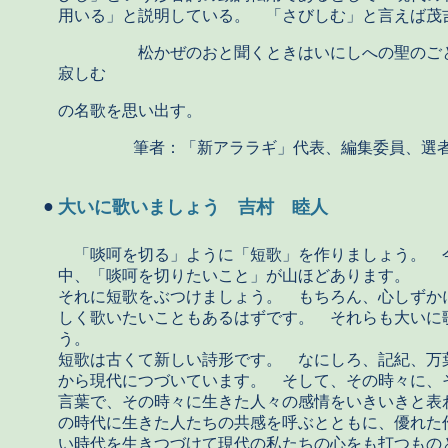
用いる」と説明している。 「さびしむ」と言えば茂
松かぜのおと聞くときはいにしへの聖のごと
寂しむ
の名歌を思い出す。
筆者：「新アララギ」代表、編集委員、選
●
大いに歌いましょう 吉村 睦人
「啖呵を切る」ように「短歌」を作りましょう。 
中、「啖呵を切りたいこと」が山ほどあります。
それに短歌をぶつけましょう。 もちろん、心しずか
しく歌いたいこともあるはずです。 それらも大いに
う。
短歌は古くて新しい詩形です。 なにしろ、記紀、万
から現代につづいています。 そして、その時々に、
言葉で、その時々に生きた人々の感情をいきいきと表
の時代に生きた人たちの共感を呼ぶとともに、優れた
い時代を生きつづけて現代の私たちの心をも打つもの