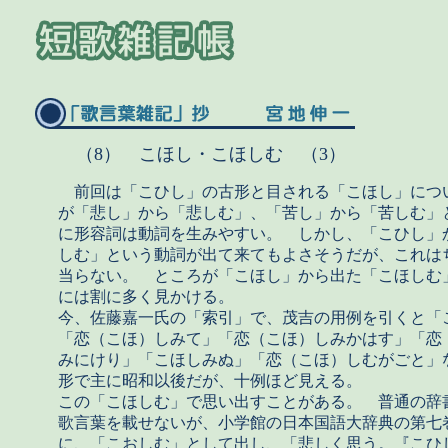
（8） こほし・こほしむ （3）
前回は「こひし」の古形と目される「こほし」につ
が「悲し」から「悲しむ」、「苦し」から「苦しむ」
に形容詞は動詞を生みやすい。 しかし、「こひし」
しむ」という動詞が出て来てもよさそうだが、これは
当らない。 ところが「こほし」から出た「こほしむ
には割に多く見かける。
今、佐藤嘉一氏の「索引」で、茂吉の用例を引くと「
「恋（こほ）しみて」「恋（こほ）しみかはす」「恋
みにけり」「こほしみぬ」「恋（こほ）しむがごと」
形で主に昭和以後だが、十例ほど見える。
この「こほしむ」で思い出すことがある。 普通の辞
歌言葉を載せないが、小学館の日本国語大辞典の第七巻
に、「こおしむ」として出し、「悲しく思う。『こひ