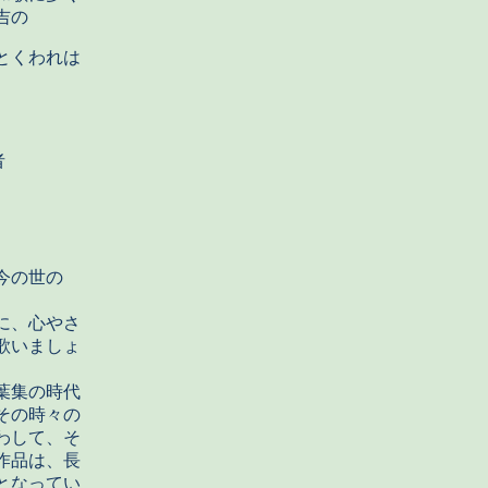
吉の
くわれは
者
今の世の
に、心やさ
歌いましょ
葉集の時代
その時々の
わして、そ
作品は、長
となってい