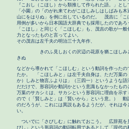
『こおし（こほし）から類推して作られた語。」とし
「小園」の「のがれ来てわがこほしみしはしばみも木
山にをはりぬ」を例に出しているのだ。 茂吉に「こ
用例が多いから日本国語大辞典でも採用したのであろ
「こほし」と同じく「こほしむ」も、茂吉の歌が一般
力となったものと言ってよい。
その茂吉は左千夫の明治三十九年作、
きのふ見しおくの沢辺の花原を猶こほしみと
きぬ
などから導かれて「こほしむ」という動詞を作ったの
たか。 「こほしみと」は左千夫自身は、ただ万葉の
か）しみと物言ふよりは」（三四一）というような語
だだけで、形容詞か動詞かという意識もなかったも
万葉のサカシミは、サカシという形容詞に理由を示す
ので（「賢しみと」は「賢いから」という意。） 動
のだろうが、これには異説もあるようだが、それは今
い。
ついでに「さびしむ」に触れておこう。 広辞苑を
びし」という形容詞の動詞転用であるとして「現代の