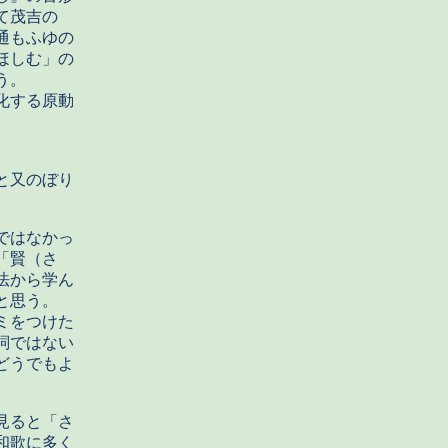
て茂吉の
通もふゆの
ほしむ」の
う。
化する原動
又のぼり
ではなかっ
「賢（さ
法から学ん
のと思う。
ミをつけた
詞ではない
どうでもよ
見ると「さ
和歌に多く