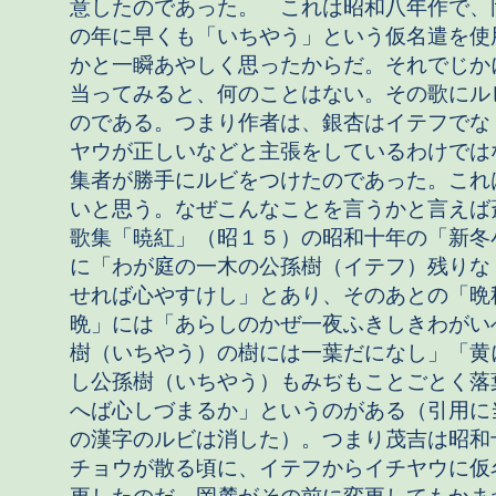
意したのであった。 これは昭和八年作で、
の年に早くも「いちやう」という仮名遣を使
かと一瞬あやしく思ったからだ。それでじか
当ってみると、何のことはない。その歌にル
のである。つまり作者は、銀杏はイテフでな
ヤウが正しいなどと主張をしているわけでは
集者が勝手にルビをつけたのであった。これ
いと思う。なぜこんなことを言うかと言えば
歌集「暁紅」（昭１５）の昭和十年の「新冬
に「わが庭の一木の公孫樹（イテフ）残りな
せれば心やすけし」とあり、そのあとの「晩
晩」には「あらしのかぜ一夜ふきしきわがい
樹（いちやう）の樹には一葉だになし」「黄
し公孫樹（いちやう）もみぢもことごとく落
へば心しづまるか」というのがある（引用に
の漢字のルビは消した）。つまり茂吉は昭和
チョウが散る頃に、イテフからイチヤウに仮