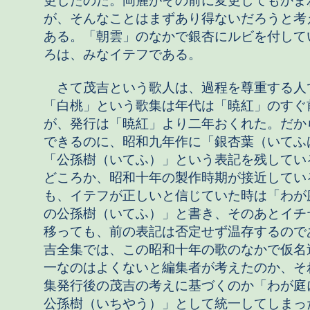
更したのだ。岡麓がその前に変更してもかま
が、そんなことはまずあり得ないだろうと考
ある。「朝雲」のなかで銀杏にルビを付して
ろは、みなイテフである。
さて茂吉という歌人は、過程を尊重する人
「白桃」という歌集は年代は「暁紅」のすぐ
が、発行は「暁紅」より二年おくれた。だか
できるのに、昭和九年作に「銀杏葉（いてふ
「公孫樹（いてふ）」という表記を残してい
どころか、昭和十年の製作時期が接近してい
も、イテフが正しいと信じていた時は「わが
の公孫樹（いてふ）」と書き、そのあとイチ
移っても、前の表記は否定せず温存するので
吉全集では、この昭和十年の歌のなかで仮名
一なのはよくないと編集者が考えたのか、そ
集発行後の茂吉の考えに基づくのか「わが庭
公孫樹（いちやう）」として統一してしまっ