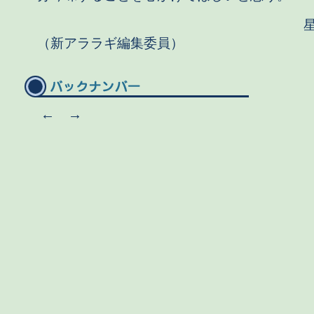
星野 
（新アララギ編集委員）
←
→