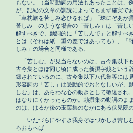
もない。（当時動詞の用法もあったことは、
が、記紀の文章の訓読によってもまず確実で
「草枕旅を苦しみ恋ひをれば」「珠にぞあが
苦しみ」のような場合の「苦しみ」は「苦し
解すべきで、動詞的に「苦しんで」と解すべ
とは（それは紙一重の差ではあっても）、「
しみ」の場合と同様である。
「苦しむ」が見当らないのは、古今集以下
古今集とほぼ同じ頃に成った新撰字鏡という
録されているのに、古今集以下八代集等には
形容詞の「苦し」は受動的でおとなしいが、
しむ」は、あらわな心の動きとして敬遠され
はなりにくかったものか。勅撰集の動詞のま
のは、はるか後の玉葉集のなかにある伏見院
いたづらにやすき我身ぞはづかしき苦しむ
ろおもへば