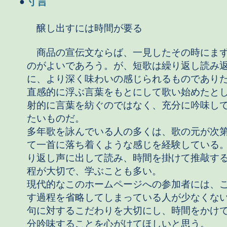
寸言
●
醸し出すには時間が要る
商品の宣伝文ならば、一見したその時にま
のがよいであろう。が、短歌は繰り返し読み
に、より深く味わいの感じられるものであり
直感的に浮ぶ言葉をもとにして歌い始めたと
射的に言葉を紡ぐのではなく、充分に吟味し
たいものだ。
多年歌を詠んでいる人の多くは、歌の元が次
て一首に落ち着くような感じを経験している
り返し声に出して読み、時間を掛けて推敲す
程が大切で、学ぶことも多い。
現代的なこのホームページへの参加者には、
す過程を省略してしまっている人が少なくな
句に対するこだわりを大切にし、時間をかけ
分吟味することを心がけてほしいと思う。