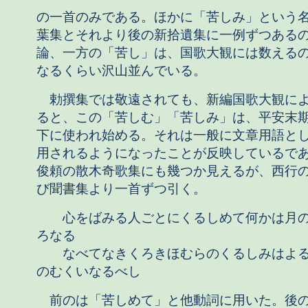
の一首のみである。ほかに「苦しみ」という
葉集とそれより後の新拾遺集に一例ずつある
論、一方の「苦し」は、国歌大観には数える
なるくらい沢山並んでいる。
勅撰集では敬遠されても、新編国歌大観に
ると、この「苦しむ」「苦しみ」は、平安末
下に使われ始める。それは一般に文章用語と
用されるようになったことが反映しているで
俊頼の散木奇歌集にも幾つか見えるが、西行
び聞書集より一首ずつ引く。
心をばみる人ごとにくるしめて何かは月の
ろなる
なべてなきくろきほむらのくるしみはよる
のむくいなるべし
前のは「苦しめて」と他動詞に用いた。後