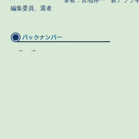
筆者：宮地伸一「新アララギ」
編集委員、選者
←
→