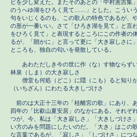
ビを少し変えた。またそのあとの「中村憲吉集
のうへゆ湖をひろく見て……」とした。こうい
句をいじくるのも、この歌人の特色であるが、
の形が一番いい。さて「ひろき湖を見て」と言
をひろく見て」と表現するところにこの作者の
るが、「朗かに」と言って更に「大き寂しさに
ところも、独自の匂いを発散している。
あわただしき今の世に作（な）す物ならずい
林泉（しま）の大き寂しさ
僧堂も何処（どこ）に隠（こも）ると知りが
（いちざん）にわたる大きしづけさ
前のは大正十三年の「桂離宮の歌」にあり、
四年の「比叡山夏安居」のなかにある。それぞ
つが、今、私は「大き寂しさ」「大きしづけさ
い方のみを問題にしたいのだ。「大き」はこの
な言葉であるが、「寂しさ」「しづけさ」につ