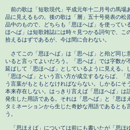
前の歌は「短歌現代」平成元年十二月号の馬場
品に見えるもの。後の歌は「層」五十号発表の松
品中のもので、どちらも「思ほへば」を使ってい
ほへば」は短歌雑誌には時々見つかる詞句で、こ
拾えるはずであるが、今は間に合わない。
さてこの「思ほへば」は「思へば」と殆ど同じ
いると言ってよいだろう。「思へば」では字数が
延ばして「思ほへば」としているように見える。
「思ほへば」という言い方が成立するならば、「
う言葉がもともとなければならない。しかるにそ
本来存在しない。はっきり言えば「思ほへば」は
発生した用語である。それは「思へば」と「思ほ
タミネーションから生じた奇妙な用語であるとも
う。
「思ほえば」については前にも書いたが「思ほ