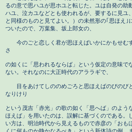
るの意で思ハユが思ホユと転じた。ユは自発の助
ハユ、泣カユなどとも使われるが、要するに見ユ
と同様のものと見てよい。）の未然形の｢思ほえ｣
ついたので、万葉集、坂上郎女の、
今のごと恋しく君が思ほえばいかにかもせむす
さ
の如くに「思われるならば」という仮定の意味で
ない。それなのに大正時代のアララギで、
目をあけてしののめごろと思ほえばのびのびと
なりけり
という茂吉「赤光」の歌の如く「思へば」のよう
ほえば」を用いたのは、誤解に基づくのである。
い方は、明治時代から見えるもので赤彦の「おも
くに何ものか静かなるべき」という新体詩の例、