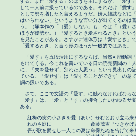
する。まだ「愛する」のほうを主にするが、「愛す
して一人前に扱っているのである。それだけ「愛す
として勢を増したと言えるようだ。婦人雑誌などに
はいられない」というような言い分が出てくるのは
う。（塚本作の「（愛）しない」も、今は「（愛）
ほうが優勢か。）『愛するとき愛されるとき』とい
を見たことがある。さすがに連体形は「愛すとき」
「愛するとき」と言う形のほうが一般的ではある。
「愛す」を五段活用にするならば、当然可能動詞「
も出てくる。今これを書いている日の読売新聞の「
に、「夫を愛せず、別れた人思う」という見出しの
ている。「愛せず」は「愛することができず」の意
詞の扱いである。
さて、ここで文語の「愛す」に触れなければならな
「愛す」は、「愛」と「す」の接合したいわゆるサ
ある。
紅梅の実の小さきを愛（あい）せむとおり立ち来
れのさ庭に 斎藤茂吉『つきかげ
吾が歌を愛せし一人この夏は命保たぬを告げて来