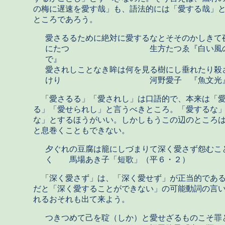
の梅に遅速を愛す哉」も、語法的には「愛する哉」
ところであろう。
愛さるるために絶対に愛するなとそそのかしきて
にたつ 生方たつゑ『白い風
で』
愛されしことなき眸は何を見る樹にし垂れたり殺
けり 河野愛子 『魚文光
「愛さるる」「愛されし」は口語的で、本来は「
る」「愛せられし」と言うべきところ。「愛するな
な」とするほうがいい。しかしもうこの辺のところ
と息巻くこともできない。
夕ぐれの豆腐は籠にしづまりて深く愛さず怨むこ
く 馬場あき子「短歌」（平６・２）
「深く愛さず」は、「深く愛せず」が正当的である
だと「深く愛することができない」の可能動詞の言
れるおそれも出て来よう。
つきつめて己を聢（しか）と愛せざるものこそ罪