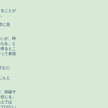
ることが
か。
君に見
いが、時
る心を」と
り得るとこ
守って表現
。
てむに
じんと
、勿論サ
「信じる」
の上では
」ではない