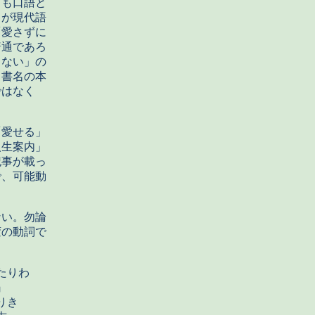
」も口語と
」が現代語
「愛さずに
普通であろ
さない」の
う書名の本
ではなく
愛せる」
人生案内」
記事が載っ
で、可能動
い。勿論
変の動詞で
たりわ
』
りき