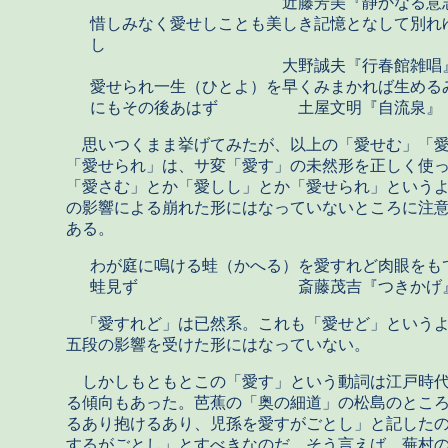
近藤芳美『静かなる意志
惜しみなく愛せしことも美しき記憶となして別れ
し
大野誠夫『行春館雑唱
愛せられ一生（ひとよ）を早くみまかれば生める
にもその後あはず 土屋文明『自流泉』
思いつくまま挙げてみたが、以上の「愛せむ」「
「愛せられ」は、サ変「愛す」の未然形を正しく使
「愛さむ」とか「愛しし」とか「愛せられ」という
の影響による崩れた形にはなっていないところに注
ある。
わが庭に鳴ける蛙（かへる）を愛すれど肉眼をも
蛙見ず 斎藤茂吉『つきかげ
「愛すれど」は已然系。これも「愛せど」というよ
五段の影響を受けた形にはなっていない。
しかしもともとこの「愛す」という動詞は江戸時代
る傾向もあった。芭蕉の「奥の細道」の松島のとこ
るあり抱けるあり、児孫を愛すがごとし」と記した
するがごとし」とすべきなのだ。そう言えば、蕪村