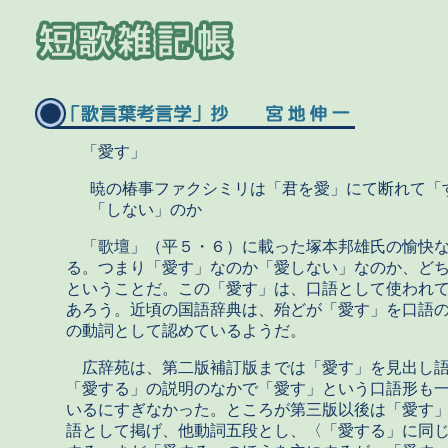
「愛す」
暁の椿事ファクシミリは「君を愛」にて断れて「
「しない」のか
「歌壇」（平５・６）に載った塚本邦雄氏の愉快な
る。つまり「愛す」なのか「愛しない」なのか、ど
ということだ。この「愛す」は、口語として使われ
あろう。近頃の国語辞典は、殆どが「愛す」を口語
の動詞として認めているようだ。
広辞苑は、第二版補訂版までは「愛す」を見出し
「愛する」の説明のなかで「愛す」という口語形も
いるにすぎなかった。ところが第三版以後は「愛す
語として掲げ、他動詞五段とし、〈「愛する」に同