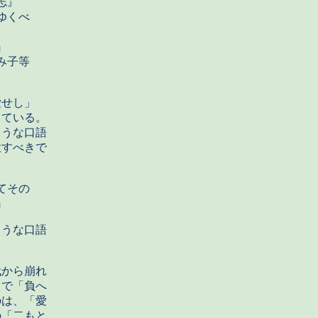
』
ゆくべ
』
み子等
愛せし」
っている。
ような口語
意すべきで
てその
』
うな口語
から崩れ
ろで「負へ
のは、「愛
の「二もと