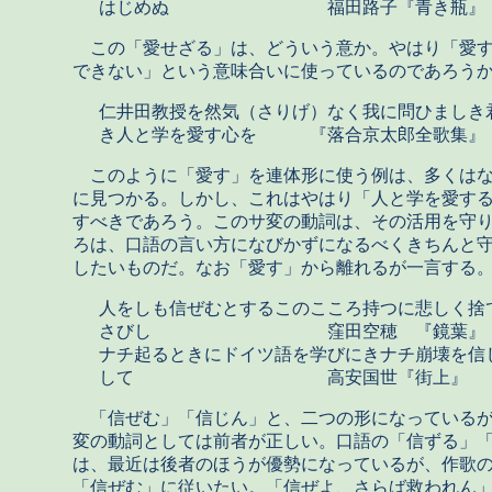
はじめぬ 福田路子『青き瓶』
この「愛せざる」は、どういう意か。やはり「愛す
できない」という意味合いに使っているのであろう
仁井田教授を然気（さりげ）なく我に問ひましき
き人と学を愛す心を 『落合京太郎全歌集』
このように「愛す」を連体形に使う例は、多くはな
に見つかる。しかし、これはやはり「人と学を愛す
すべきであろう。このサ変の動詞は、その活用を守
ろは、口語の言い方になびかずになるべくきちんと
したいものだ。なお「愛す」から離れるが一言する
人をしも信ぜむとするこのこころ持つに悲しく捨
さびし 窪田空穂 『鏡葉』
ナチ起るときにドイツ語を学びにきナチ崩壊を信
して 高安国世『街上』
「信ぜむ」「信じん」と、二つの形になっているが
変の動詞としては前者が正しい。口語の「信ずる」
は、最近は後者のほうが優勢になっているが、作歌
「信ぜむ」に従いたい。「信ぜよ、さらば救われん