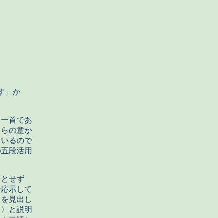
す」か
一首であ
ちらの意か
ているので
の五段活用
語とせず
一応示して
」を見出し
じ〉と説明