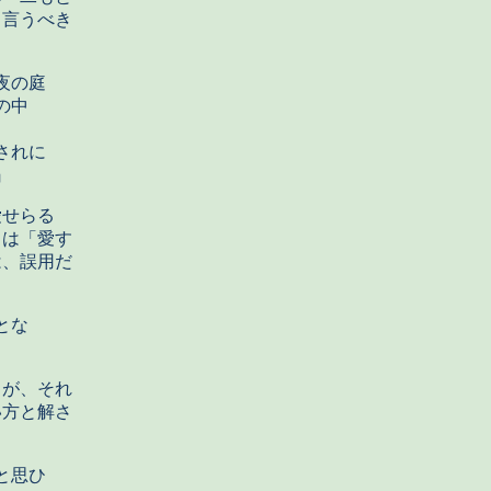
と言うべき
夜の庭
の中
されに
』
愛せらる
」は「愛す
は、誤用だ
とな
が、それ
い方と解さ
と思ひ