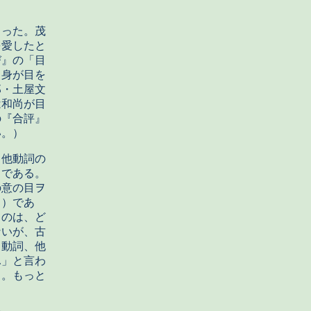
った。茂
を愛したと
び』の「目
自身が目を
郎・土屋文
は和尚が目
の『合評』
い。）
他動詞の
らである。
の意の目ヲ
。）であ
るのは、ど
ないが、古
自動詞、他
ふ」と言わ
る。もっと
。