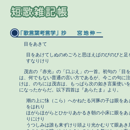
目をあきて
目をあけてしぬのめごろと思ほえばのびのびと足
すなりけり
茂吉の『赤光』の「口ぶえ」の一首。初句の「目を
は、何でもない普通の言い方であるが、今この句に
けは、のちには茂吉は、もっぱら次の如き言葉使い
になったからだ。以下四首は『あらたま』より。
潮の上に怺（こら）へかねたる河豚の子は眼をあ
をはれり
ほがらほがらとひかりあかるき朝の小床に眼をあ
りにけり
うつしみは誰も来ずけり頭より光かむりて眼あき