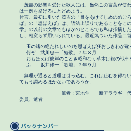
茂吉の影響を受けた歌人には、当然この言葉が使わ
は一例を挙げるにとどめよう。
付言。最初に引いた茂吉の「目をあけてしぬのめご
ば」の「思ほえば」は、語法上誤りであることをこ
学」の以前の文章でもほかのところでも私は指摘し
し、相変らず用いられている。最近気づいた作品二
玉の緒の絶たれしいのち思ほえば狂おしきわが遂
何ぞ 武川忠一「短歌」７年８月
おもほえば彼岸のごとき昭和なり草木は銀の戦車
ふ 坂井修一「歌壇」７年９月
無理が通ると道理は引っ込む。これは止むを得ない
てもう認めるほかないであろうか。
筆者：宮地伸一「新アララギ」代表
委員、選者