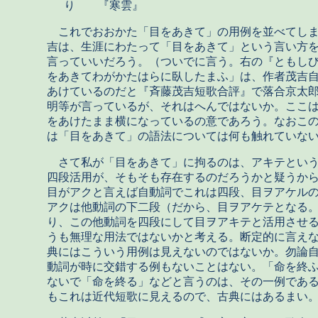
り 『寒雲』
これでおおかた「目をあきて」の用例を並べてしま
吉は、生涯にわたって「目をあきて」という言い方
言っていいだろう。（ついでに言う。右の『ともし
をあきてわがかたはらに臥したまふ」は、作者茂吉
あけているのだと『斉藤茂吉短歌合評』で落合京太
明等が言っているが、それはへんではないか。ここ
をあけたまま横になっているの意であろう。なおこ
は「目をあきて」の語法については何も触れていな
さて私が「目をあきて」に拘るのは、アキテという
四段活用が、そもそも存在するのだろうかと疑うか
目がアクと言えば自動詞でこれは四段、目ヲアケル
アクは他動詞の下二段（だから、目ヲアケテとなる
り、この他動詞を四段にして目ヲアキテと活用させ
うも無理な用法ではないかと考える。断定的に言え
典にはこういう用例は見えないのではないか。勿論
動詞が時に交錯する例もないことはない。「命を終
ないで「命を終る」などと言うのは、その一例であ
もこれは近代短歌に見えるので、古典にはあるまい