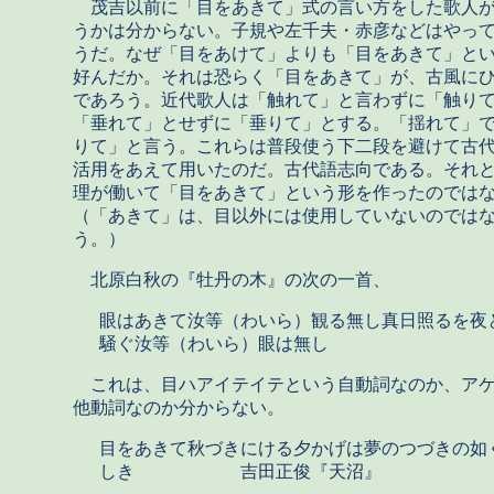
茂吉以前に「目をあきて」式の言い方をした歌人が
うかは分からない。子規や左千夫・赤彦などはやっ
うだ。なぜ「目をあけて」よりも「目をあきて」と
好んだか。それは恐らく「目をあきて」が、古風に
であろう。近代歌人は「触れて」と言わずに「触り
「垂れて」とせずに「垂りて」とする。「揺れて」
りて」と言う。これらは普段使う下二段を避けて古
活用をあえて用いたのだ。古代語志向である。それ
理が働いて「目をあきて」という形を作ったのでは
（「あきて」は、目以外には使用していないのでは
う。）
北原白秋の『牡丹の木』の次の一首、
眼はあきて汝等（わいら）観る無し真日照るを夜
騒ぐ汝等（わいら）眼は無し
これは、目ハアイテイテという自動詞なのか、アケ
他動詞なのか分からない。
目をあきて秋づきにける夕かげは夢のつづきの如
しき 吉田正俊『天沼』