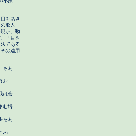
の小床
目をあき
この歌人
表現が、動
だ。「目を
用法である
、その連用
）もあ
うお
我は会
まむ嬬
眼をあ
とあ