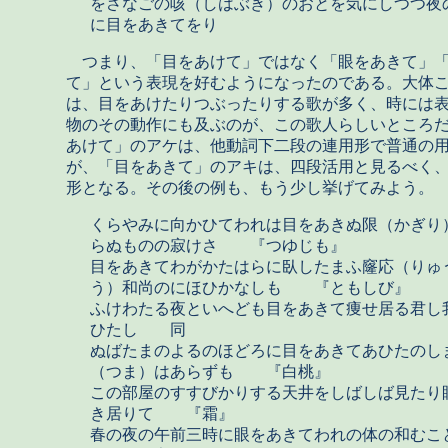
をさなごの咳（しはぶき）のおとを気にしつつ夜
に目をあきてをり
つまり、「目をあけて」ではなく「眼をあきて」「
て」という表現を好むようになったのである。大体
は、目をあけたりつぶったりする歌が多く、時には
物のその動作にも及ぶのが、この歌人らしいところ
あけて」のアケは、他動詞下二段の連用形で普通の
が、「目をあきて」のアキは、四段活用と見るべく
形となる。その後の例も、もう少し挙げてみよう。
くらやみに向かひてわれは目をあきぬ限（かぎり
らぬものの寂けさ 『つゆじも』
目をあきてわがかたはらに臥したまふ窿応（りゅ
う）和尚のにほひかなしも 『ともしび』
ふけわたる夜といへども目をあきて痩せ居る君し
ひたし 同
ぬばたまのよるのほどろに目をあきてあひたのし
（つま）はあらずも 『白桃』
この部屋のすすびかりする天井をしばしば見たり
き居りて 『霜』
春の夜の午前三時に眼をあきてわれの体の和むこ