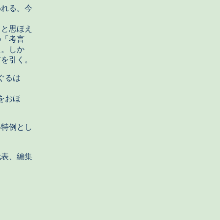
れる。今
ろと思ほえ
の「考言
た。しか
首を引く。
ぐるは
をおほ
特例とし
、編集