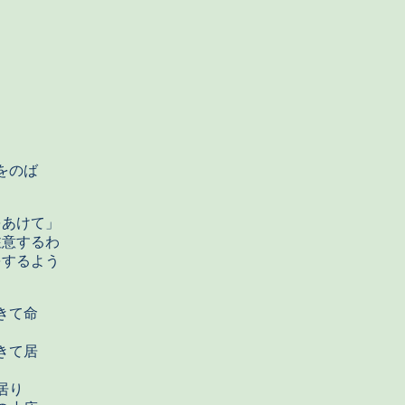
をのば
あけて」
注意するわ
をするよう
きて命
きて居
居り