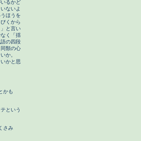
いるかど
ていないよ
いうほうを
ひびくから
て」と言い
でなく「揺
代語の四段
と同類の心
ないか。
ないかと思
とかも
テという
くさみ