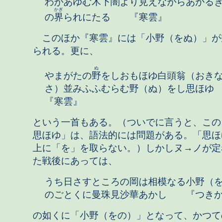
わがあゆむ
木下
闇
より見えながらあかる
かぎ
の
界
られにたる 『寒雲』
このほか『寒雲』には「小野（をぬ）」が
られる。更に、
ぬ
やまがたの
野
をしおもほゆ白頭翁（おき
さ）並みふふむらむ野（ぬ）をし思
『寒雲』
という一首もある。（ついでに言うと、この
思ほゆ」は、語法的には問題がある。「思ほ
上に「を」を取らない。）しかしヌ→ノが定
た戦後にあっては、
うち日さすところの岡は相模なる小野（
のごとくに曼珠見沙華あかし 『つき
の如くに「小野（をの）」となって、かつて