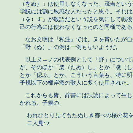
（をぬ）」は使用しなくなった。茂吉という
学説には割に敏感な人だったと思う。それは
（を）す」が敬語だという説を気にして戦後
己の行為には使わなくなったのと同様である
なお文明は『私注』では、ヌを貫いたが自
「野（ぬ）」の例は一例もないようだ。
以上ヌ→ノの代表例として「野」について
が、そのほか「楽（たぬ）し」とか「凌（し
とか「偲ぶ」とか、こういう言葉も、特に明
子規以下の根岸派の歌人に多く使用された。
これからも皆、辞書には誤読によって生じ
かれる。子規の、
われひとり見てもたぬしき都べの桜の花
二人見つ