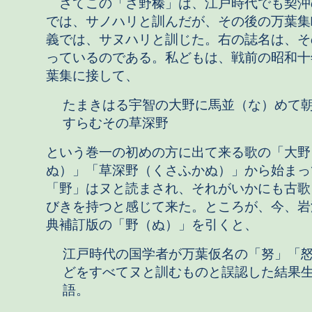
さてこの「さ野榛」は、江戸時代でも契沖
では、サノハリと訓んだが、その後の万葉集
義では、サヌハリと訓じた。右の誌名は、そ
っているのである。私どもは、戦前の昭和十
葉集に接して、
たまきはる宇智の大野に馬並（な）めて
すらむその草深野
という巻一の初めの方に出て来る歌の「大野
ぬ）」「草深野（くさふかぬ）」から始まっ
「野」はヌと読まされ、それがいかにも古歌
びきを持つと感じて来た。ところが、今、岩
典補訂版の「野（ぬ）」を引くと、
江戸時代の国学者が万葉仮名の「努」「
どをすべてヌと訓むものと誤認した結果
語。