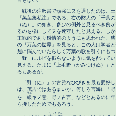
言もない。
戦後の注釈書で頑強にヌを通したのは、土
『萬葉集私注』である。右の防人の「千葉の
（ぬ）」の如き、多少の例外と見るべき例が
るのを楯にしてヌを死守したと見える。しか
主観的であり感情的のようにも思われた。柴
の『万葉の世界』を見ると、この人は学者と
剋に悩んでいたらしく万葉の歌を引くにもつ
「野」にルビを振らないように気を配ってい
見える。たまに「上毛野（かみつけぬ）」と
ろもあるが。
「野（ぬ）」の古雅なひびきを最も愛好し
は、茂吉ではあるまいか。何しろ言海に「野
ヌル
ヌ
を「
緩
キノ意、
野
ノ古言」などとあるのに年
ら接したためでもあろう。
こした
やみ