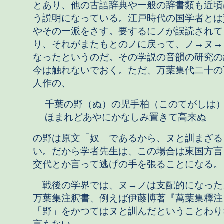
とあり、他の古語辞典や一般の辞書類も近頃
う説明になっている。江戸時代の国学者とは
やその一派をさす。要するにノが誤読されて
り、それがまたもとのノに戻って、ノ→ヌ→
なったというのだ。その学説の音韻の研究の
今は触れないでおく。ただ、万葉集代二十の
人作の、
千葉の野（ぬ）の児手柏（このてがしは
ほまれどあやにかなしみ置きて高来ぬ
の野は原文「奴」であるから、ヌと訓まざる
い。だから学者先生は、この場合は東国方言
交代とか言って逃げの手を張ることになる。
戦後の学界では、ヌ→ノは支配的になった
万葉集注釈書、例えば伊藤博著『萬葉集釋注
「野」をかつてはヌと訓んだということわり