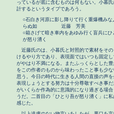
っているが底に含むものは何もない。小暮氏
計するというタイプであろう。
○石白き河原に影し降りて行く重爆機みな
らぬ如 近藤 芳美
○箱さげて暗き車内をあゆみ行く盲兵にひ
が怒り湧く
近藤氏のは、小暮氏と対照的で素材をその
けるやり方であり、表現面ではいつも固定し
がやはり不満になる。またふっくらとした豊
をこの作者のものから味わったこと事も少な
思う。今日の時代に生きる人間の直接の声を
表現しょうとする努力は十分尊敬すべき事だ
がいくらか作為的に意識的になり過ぎる場合
うだ。二首目の「ひとり吾が怒り湧く」に私
感じた。
以上遠慮のない物言いをしたが、悪口を言