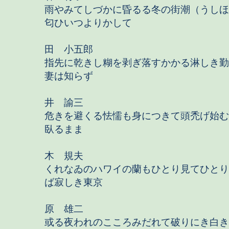
雨やみてしづかに昏るる冬の街潮（うしほ
匂ひいつよりかして
田 小五郎
指先に乾きし糊を剥ぎ落すかかる淋しき勤
妻は知らず
井 諭三
危きを避くる怯懦も身につきて頭禿げ始む
臥るまま
木 規夫
くれなゐのハワイの蘭もひとり見てひとり
ば寂しき東京
原 雄二
或る夜われのこころみだれて破りにき白き