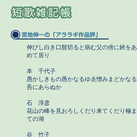
伸びし白き口髭切ると病む父の傍に鋏をあ
めて居り
本 千代子
愚かしきもの愚かなるゆゑ憎みまどかなる
吾にあらぬか
石 淳彦
花山の峰を見おろしくだり来てくだり極ま
ての湖
谷 竹子