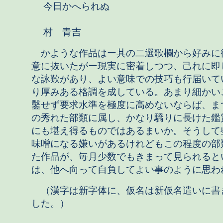
今日かへられぬ
村 青吉
かような作品はー其の二選歌欄から好みに
意に抜いたがー現実に密着しつつ、己れに即
な詠歎があり、よい意味での技巧も行届いて
り厚みある格調を成している。あまり細かい
鑿せず要求水準を極度に高めないならば、ま
の秀れた部類に属し、かなり驕りに長けた鑑
にも堪え得るものではあるまいか。そうして
味噌になる嫌いがあるけれどもこの程度の部
た作品が、毎月少数でもきまって見られると
は、他へ向って自負してよい事のように思わ
（漢字は新字体に、仮名は新仮名遣いに書
した。）