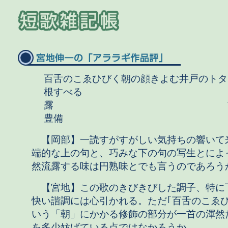
百舌のこゑひびく朝の顔きよむ井戸のトタ
根すべる
露 市
豊備
【岡部】一読すがすがしい気持ちの響いて
端的な上の句と、巧みな下の句の写生とによ
然流露する味は円熟味とでも言うのであろう
【宮地】この歌のきびきびした調子、特に
快い諧調には心引かれる。ただ｢百舌のこゑひ
いう「朝」にかかる修飾の部分が一首の渾然
を多少妨げている点ではなかろうか。