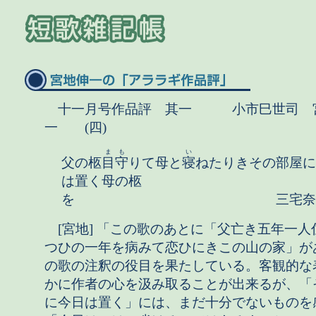
十一月号作品評 其一 小市巳世司 
一 (四)
ま
も
い
父の柩
目
守
りて母と
寝
ねたりきその部屋に
は置く母の柩
を 三宅奈緒
[宮地] 「この歌のあとに「父亡き五年一人
つひの一年を病みて恋ひにきこの山の家」が
の歌の注釈の役目を果たしている。客観的な
かに作者の心を汲み取ることが出来るが、「
に今日は置く」には、まだ十分でないものを