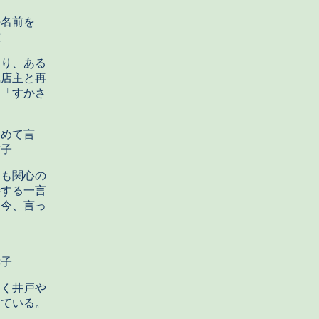
の名前を
陞
り、ある
気店主と再
。「すかさ
初めて言
子
も関心の
待する一言
な今、言っ
子
く井戸や
えている。