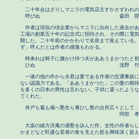
二十年会はざりしマニラの電気店主すかさずわれ
呼びぬ 森田 
作者は現役の頃企業からマニラに出向した過去があ
工場の創業五十年の記念式に招待され、その際に電
開した。二十年前のかかわりで名前まで覚えている
ず」呼んだとは作者の感激もわかる。
時来れば椅子に腰かけ待つ夫がああうまかつたと
ひぬ 浅野 竹
一連の他の作から夫君は妻である作者の交通事故に
ない認識力である。「ああうまかつた」この妻の期
を多くの日本の男性は言わない。子供に還ったよう
てくれた。
井戸も竈も備へ塾生ら養ひし塾の台所広々として
阿部 孝
大坂の緒方洪庵の適塾を詠んだ作。女性の作者らし
かまどなど旺盛な若者の食を支えた処を興味深く捉