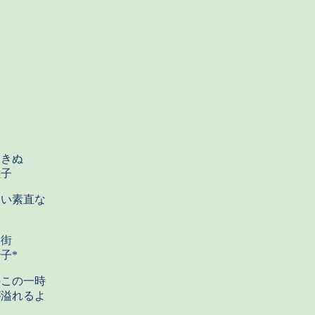
届きぬ
子
い素直な
る街
*
この一時
が溢れるよ