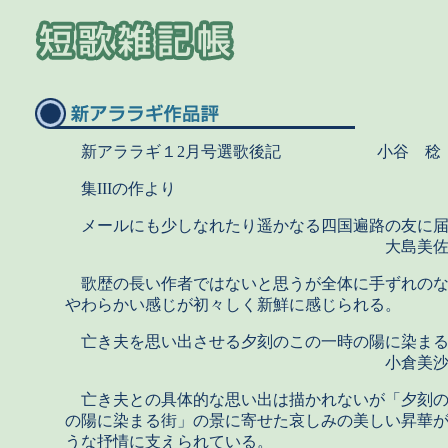
新アララギ１2月号選歌後記 小谷 稔
集IIIの作より
メールにも少しなれたり遥かなる四国遍路の友に
大島美佐
歌歴の長い作者ではないと思うが全体に手ずれのな
やわらかい感じが初々しく新鮮に感じられる。
亡き夫を思い出させる夕刻のこの一時の陽に染ま
小倉美沙子
亡き夫との具体的な思い出は描かれないが「夕刻の
の陽に染まる街」の景に寄せた哀しみの美しい昇華
うな抒情に支えられている。