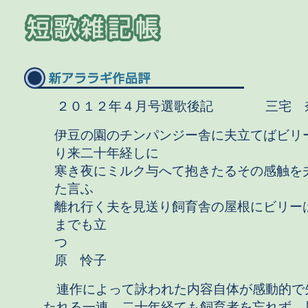
２０１２年４月号選歌後記 三宅 
伊豆の園のチンパンジー舎に夫立てばビリ
り来二十年経しに
寒き夜にミルク与へて抱きたるその感触を
た言ふ
離れ行く夫を見送り飼育舎の屋根にビリー
までも立
つ 
原 怜子
連作によって詠われた内容自体が感動的で
たれる一連。二十年経ても飼育者を忘れず、