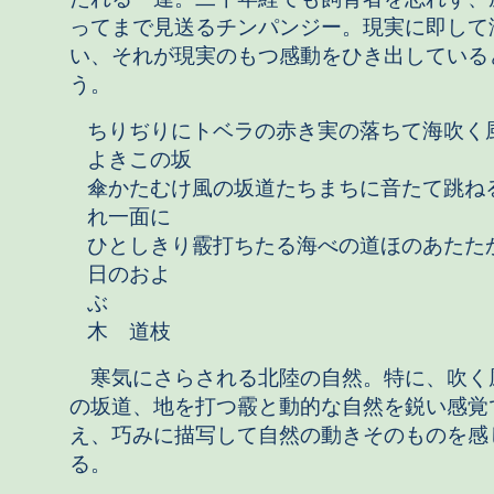
ってまで見送るチンパンジー。現実に即して
い、それが現実のもつ感動をひき出している
う。
ちりぢりにトベラの赤き実の落ちて海吹く
よきこの坂
傘かたむけ風の坂道たちまちに音たて跳ね
れ一面に
ひとしきり霰打ちたる海べの道ほのあたた
日のおよ
ぶ 
木 道枝
寒気にさらされる北陸の自然。特に、吹く
の坂道、地を打つ霰と動的な自然を鋭い感覚
え、巧みに描写して自然の動きそのものを感
る。