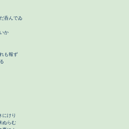
だ呑んでゐ
いか
れも報ず
る
きにけり
来ぬらむ