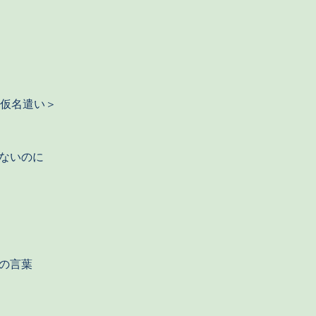
新仮名遣い＞
ないのに
の言葉