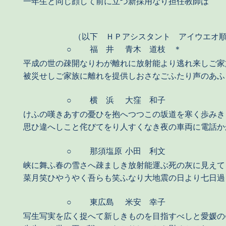
一年生と同じ顔して前に立つ新採用なり担任教師は
（以下 ＨＰアシスタント アイウエオ
○
福 井
青木 道枝 ＊
平成の世の疎開なりわが離れに放射能より逃れ来しご家
被災せしご家族に離れを提供しおさなごふたり声のあふ
○
横 浜
大窪 和子
けふの嘆きあすの憂ひを抱へつつこの坂道を寒く歩みき
思ひ違へしこと侘びてをり人すくなき夜の車両に電話か
○
那須塩原
小田 利文
峡に舞ふ春の雪さへ疎ましき放射能運ぶ死の灰に見えて
菜月笑ひやうやく吾らも笑ふなり大地震の日より七日過
○
東広島
米安 幸子
写生写実を広く捉へて新しきものを目指すべしと愛媛の