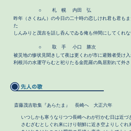
○
札 幌
内田 弘
昨年（さくねん）の今日の二十時の恋しけれ君も君もま
た
しんみりと茂吉を話し呑んでゐる俺も仲間にしてくれな
○
取 手
小口 勝次
被災地の惨状見聞きして夜は更くわが市に避難者受け入
利根川の水運守らむと祀りたる金毘羅の鳥居割れて外さ
斎藤茂吉歌集『あらたま』 長崎へ 大正六年
いつしかも寒うなりつつ長崎へわが行かむ日は近づ
さむざむとしぐれ来にけり朝鮮に近き空よりしぐれ