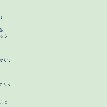
順）
族
るる
かりて
ぎたり
会に