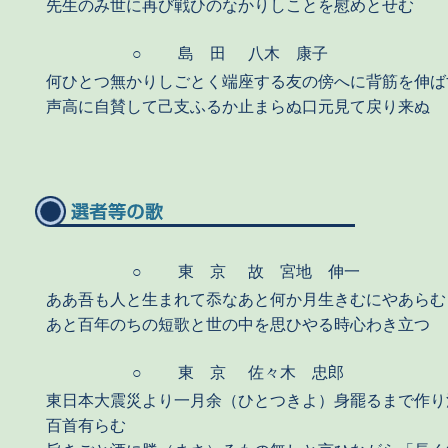
先生のみ世に再び戦ひのなかりしことを慰めとせむ
○
島 田
八木 康子
何ひとつ無かりしごとく端座する友の傍へに背筋を伸ば
声高に自賛して己支ふるか止まらぬ口元見て戻り来ぬ
○
東 京
故 宮地 伸一
ああ吾も人と生まれて忝なあと何か月生きむにやあらむ
あと百年のちの短歌と世の中を思ひやる時心わき立つ
○
東 京
佐々木 忠郎
東日本大震災より一月余（ひとつきよ）身罷るまで作り
百首有らむ