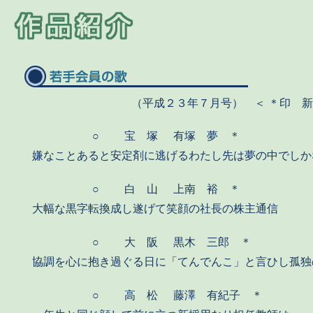
（平成２３年７月号） ＜ ＊印 
○
宝 塚
有塚 夢 ＊
嫌なことあると安定剤に逃げるわたし先は夢の中でしか
○
白 山
上南 裕 ＊
大幅な黒字転換成し遂げて笑顔の社長の株主通信
○
大 阪
黒木 三郎 ＊
協調を心に抱き過ぐる日に「てんでんこ」と言ひし孤独
○
高 松
藤澤 有紀子 ＊