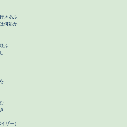
行きあふ
は何処か
疑ふ
し
を
む
き
バイザー）