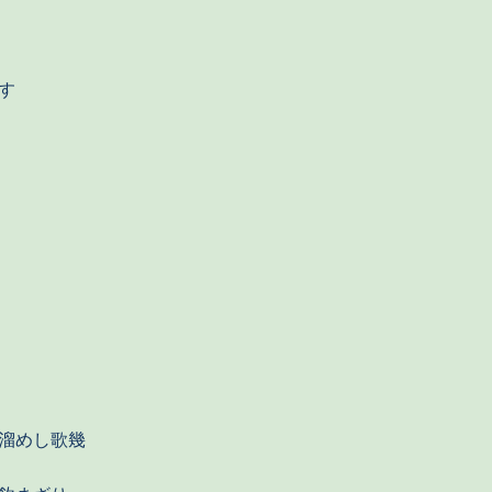
す
溜めし歌幾