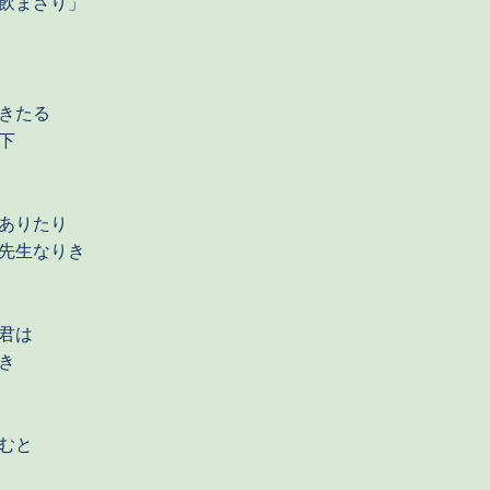
飲まざり」
きたる
下
ありたり
先生なりき
君は
き
むと