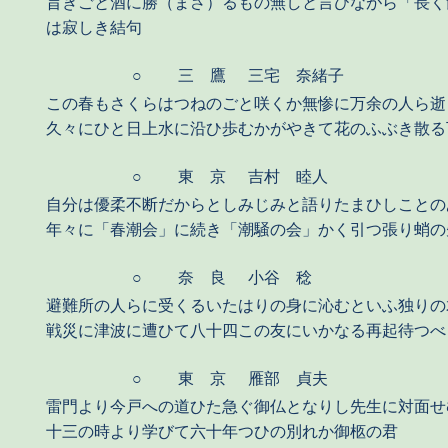
旨きごと酒に勝（まさ）るもの無しと言ひながら「長く
は寂しき結句
○
三 鷹
三宅 奈緒子
この春もさくらはつねのごと咲くか無惨に万余の人ら逝
久々にひと日上水に沿ひ歩むかがやきて花のふぶき散る
○
東 京
吉村 睦人
自分は優柔不断だからとしみじみと語りたまひしことの
年々に「春潮会」に続き「潮騒の会」かく引つ張り蛸の
○
奈 良
小谷 稔
避難所の人らに受くるいたはりの身に沁むといふ独りの
戦災に津波に遭ひて八十四この友にいかなる再起待つべ
○
東 京
雁部 貞夫
雷門より今戸への道ひた急ぐ御仏となりし先生に対面せ
十三の時より学びて六十年つひの別れか御柩の君