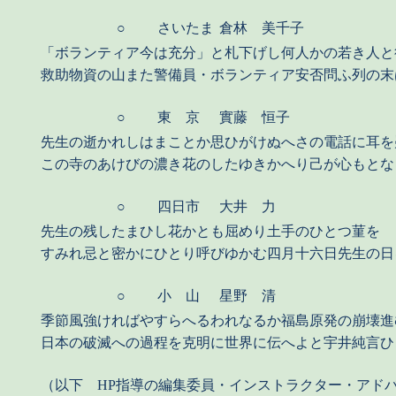
○
さいたま
倉林 美千子
「ボランティア今は充分」と札下げし何人かの若き人と
救助物資の山また警備員・ボランティア安否問ふ列の末
○
東 京
實藤 恒子
先生の逝かれしはまことか思ひがけぬへさの電話に耳を
この寺のあけびの濃き花のしたゆきかへり己が心もとな
○
四日市
大井 力
先生の残したまひし花かとも屈めり土手のひとつ菫を
すみれ忌と密かにひとり呼びゆかむ四月十六日先生の日
○
小 山
星野 清
季節風強ければやすらへるわれなるか福島原発の崩壊進
日本の破滅への過程を克明に世界に伝へよと宇井純言ひ
（以下 HP指導の編集委員・インストラクター・アド