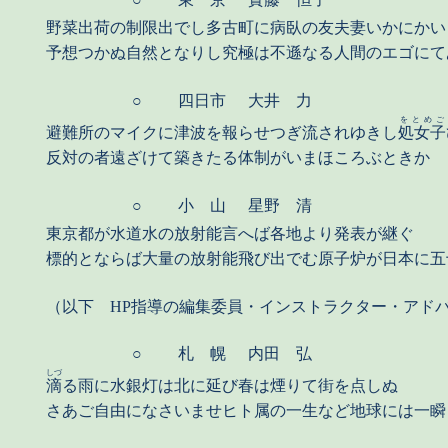
野菜出荷の制限出でし多古町に病臥の友夫妻いかにかい
予想つかぬ自然となりし究極は不遜なる人間のエゴにて
○
四日市
大井 力
をとめご
避難所のマイクに津波を報らせつぎ流されゆきし
処女子
反対の者遠ざけて築きたる体制がいまほころぶときか
○
小 山
星野 清
東京都が水道水の放射能言へば各地より発表が継ぐ
標的とならば大量の放射能飛び出でむ原子炉が日本に五
（以下 HP指導の編集委員・インストラクター・アド
○
札 幌
内田 弘
しづ
滴
る雨に水銀灯は北に延び春は煙りて街を点しぬ
さあご自由になさいませヒト属の一生など地球には一瞬