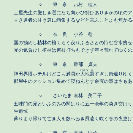
○
東 京
吉村 睦人
土屋先生の厳しき選にたち向かひ勢ひありきかの頃のア
甘き選者の甘き選に蝟集するなどと言ふことよも無かる
○
奈 良
小谷 稔
国の勧めし植林の檜くらく茂りふるさとの恃む谷水痩せ
兄の気負ひし植林は何枝打ちもできず年々荒れてゆくの
○
東 京
雁部 貞夫
おほ
な
ゐ
神田界隈ホテルはどこも満員か
大
地
震
すぎし街辿りゆく
部屋中のクッション集めて寝ねんとす余震の事はさもあ
○
さいたま
倉林 美千子
五味門の兄といふのみの関はりに五十余年の淡き交は
生追悼
葬りより帰りて亡き人を数へゐき風遠く吹く春の夜更け
○
東 京
實藤 恒子