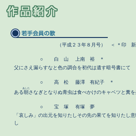
（平成２３年８月号） ＜ ＊印 
○
白 山
上南 裕 ＊
父にさえ漏らすなと色の調合を初代は遺す暗号書にて
○
高 松
藤澤 有紀子 ＊
あした
ある
朝
さなぎとなりぬ青虫は食べかけのキャベツと糞を
○
宝 塚
有塚 夢
「哀しみ」の出元を知りたしその先の果てを知りたし意
し