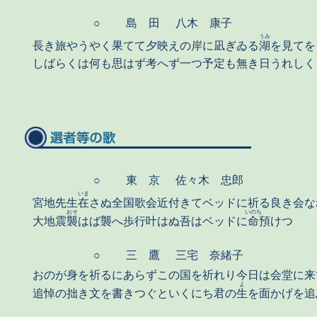
○
島 田
八木 康子
うみ
長き旅やうやく果てて夕映えの岸に凪ぎゐる
湖
を見てを
しばらくは何も思はず考へず一つ予定も無き日うれしく
○
東 京
佐々木 忠郎
いま
宮地先生
在
さぬ全国歌会近付きてベッドに祈る良き会な
おそ
いのち
大地震
襲
はば襲へ歩行叶はぬ吾はベッドに
命
預けつ
○
三 鷹
三宅 奈緒子
おのが身を祈るにあらずこの国を祈れり今日は会堂に来
よ
追悼の拙き文を書きつぐといくにち君の
生
を面かげを追