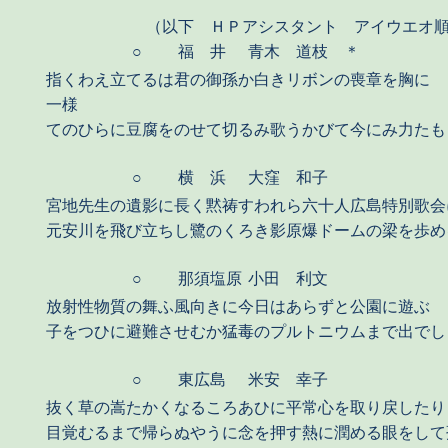
（以下 ＨＰアシスタント アイウエオ
○
福 井
青木 道枝 ＊
指くわえ立てるは君の御孫か白きリボンの喪章を胸に
一様
てのひらに豆腐をのせて切るみ歌うかびて今にみ力たも
○
横 浜
大窪 和子
宮地先生の遺影に長く黙祷すわれら六十人広島特別歌会
元安川を飛び立ちし鷺のくろき影原爆ドームの梁を歩め
○
那須塩原
小田 利文
放射性物質の舞ふ風向きに今日はあらずと公園に遊ぶ
子をつひに避難させむか猛毒のプルトニウムまで出でし
○
東広島
米安 幸子
抜く草の嵩たかくなるころあひに平常心を取り戻したり
目覚むるまで帰らぬやうに念を押す熱に潤める眼をして