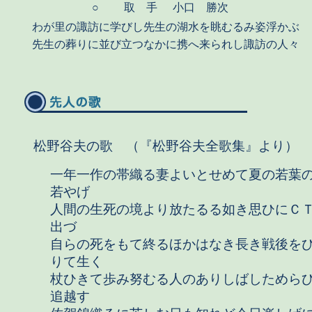
○
取 手
小口 勝次
わが里の諏訪に学びし先生の湖水を眺むるみ姿浮かぶ
先生の葬りに並び立つなかに携へ来られし諏訪の人々
松野谷夫の歌 （『松野谷夫全歌集』より）
一年一作の帯織る妻よいとせめて夏の若葉
若やげ
人間の生死の境より放たるる如き思ひにＣ
出づ
自らの死をもて終るほかはなき長き戦後を
りて生く
杖ひきて歩み努むる人のありしばしためら
追越す