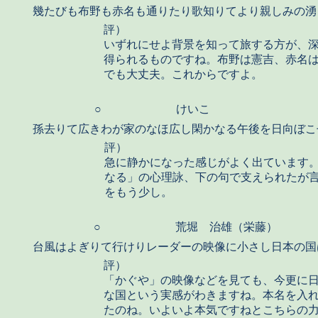
幾たびも布野も赤名も通りたり歌知りてより親しみの湧
評）
いずれにせよ背景を知って旅する方が、
得られるものですね。布野は憲吉、赤名
でも大丈夫。これからですよ。
○
けいこ
孫去りて広きわが家のなほ広し閑かなる午後を日向ぼこ
評）
急に静かになった感じがよく出ています
なる」の心理詠、下の句で支えられたが
をもう少し。
○
荒堀 治雄（栄藤）
台風はよぎりて行けりレーダーの映像に小さし日本の国
評）
「かぐや」の映像などを見ても、今更に
な国という実感がわきますね。本名を入
たのね。いよいよ本気ですねとこちらの