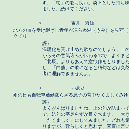
す。「杖」の歌も良い。淡々とした持ち
ました。続けてください。
○
吉井 秀雄
北方の血を受け継ぎし青年か凍らぬ湖（うみ）を見守（
立てり
評）
温暖化を受け止めた歌なのでしょう。上
からその意気込みが伝わるので、よくま
「北辰」よりもあえて意欲作をとりまし
し、「白熊」の歌になると結句などは突
者に理解できませんよ。
○
いあさ
雨の日も自転車通勤変らざる息子の背中たくましくみゆ
評）
よくがんばりましたね。上の句が詰まっ
で、結句の字足らずが目立ちます。「大
「たくましく」にしてみました。どれも
りますが、歌らしくと思わず、素直に言