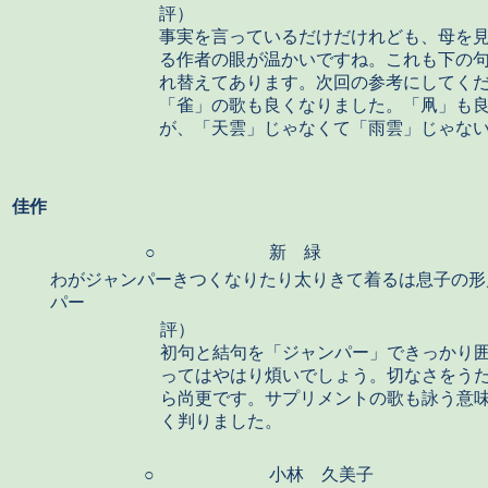
評）
事実を言っているだけだけれども、母を
る作者の眼が温かいですね。これも下の
れ替えてあります。次回の参考にしてく
「雀」の歌も良くなりました。「凧」も
が、「天雲」じゃなくて「雨雲」じゃな
佳作
○
新 緑
わがジャンパーきつくなりたり太りきて着るは息子の形
パー
評）
初句と結句を「ジャンパー」できっかり
ってはやはり煩いでしょう。切なさをう
ら尚更です。サプリメントの歌も詠う意
く判りました。
○
小林 久美子