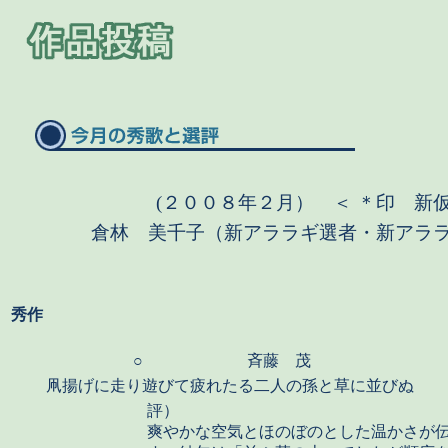
(２００８年２月） ＜ ＊印 新
倉林 美千子（新アララギ選者・新アラ
秀作
○
斉藤 茂
凧揚げに走り遊びて疲れたる二人の孫と草に並びぬ
評）
爽やかな空気とほのぼのとした温かさが