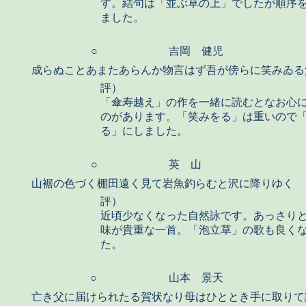
す。結句は「並ぶ草の上」でしたが順序
ました。
○
吉岡 健児
成らぬことあまたあらんか物言はず吾が傍らに笑みゐる
評）
「傘寿越え」の作を一緒に読むとなお心
のがあります。「笑みをる」は重いので
る」にしました。
○
英 山
山裾の色づく棚田遠く見て岩魚釣らむと沢に降りゆく
評）
近頃少なくなった自然詠です。あっさり
味が貴重な一首。「泡立草」の歌も良く
た。
○
山本 景天
亡き父に届けられたる賀状なり母はひととき手に取りて