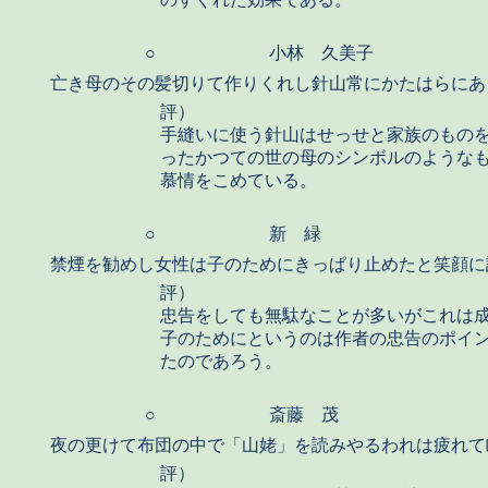
○
小林 久美子
亡き母のその髪切りて作りくれし針山常にかたはらにあ
評）
手縫いに使う針山はせっせと家族のもの
ったかつての世の母のシンボルのような
慕情をこめている。
○
新 緑
禁煙を勧めし女性は子のためにきっぱり止めたと笑顔に
評）
忠告をしても無駄なことが多いがこれは
子のためにというのは作者の忠告のポイ
たのであろう。
○
斎藤 茂
夜の更けて布団の中で「山姥」を読みやるわれは疲れて
評）