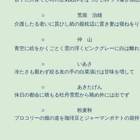
○
荒堀 治雄
介護したる老いに貰ひし紙の籠枕辺に置き妻は寝ねをり
○
仲 山
青空に絵をかくごとく雲の浮くピンクグレーに白は離れ
○
いあさ
冷たさも厭わず絞る友の手の白菜漬けは甘味を増して
○
あきたげん
休日の都会に積もる牡丹雪窓から眺め外には出でず
○
粉麦秋
ブロコリーの畑の道を珈琲豆とジャーマンポテトの袋持