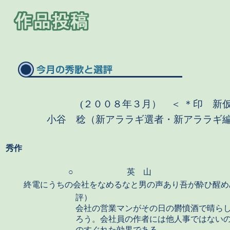
(２００８年３月） ＜ ＊印 新
小谷 稔（新アララギ選者・新アララギ
秀作
○
英 山
終電にうちの会社をなめるなと男の声あり吾が酔ひ醒め
評）
会社の営業マンがその日の欝憤酒で晴ら
ろう。会社員の作者には他人事ではない
のすぐれた効果である。