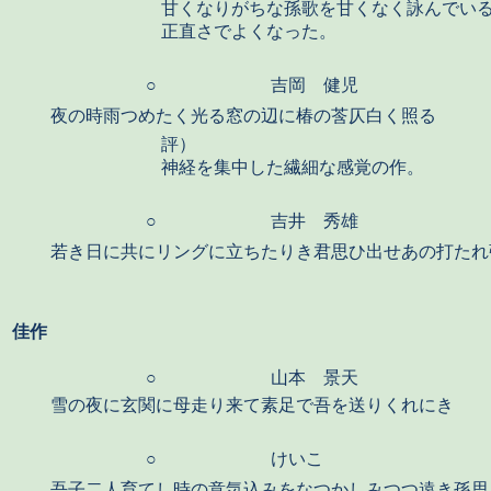
甘くなりがちな孫歌を甘くなく詠んでい
正直さでよくなった。
○
吉岡 健児
夜の時雨つめたく光る窓の辺に椿の莟仄白く照る
評）
神経を集中した繊細な感覚の作。
○
吉井 秀雄
若き日に共にリングに立ちたりき君思ひ出せあの打たれ
佳作
○
山本 景天
雪の夜に玄関に母走り来て素足で吾を送りくれにき
○
けいこ
吾子二人育てし時の意気込みをなつかしみつつ遠き孫思