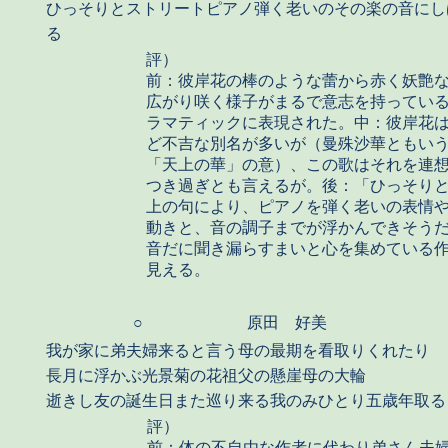
ひっそりとストリートピアノ弾く老いのその楽の音にし
る
評）
前：彼岸花の棒のような蕾から赤く妖艶
広がり咲く様子がまるで意志を持ってい
ラマティックに表現された。中：彼岸花
ど不吉な別名が多いが（曼殊沙華ともい
「天上の華」の意）、この歌はそれを連
つき過ぎとも言えるが。後：「ひっそり
上の句により、ピアノを弾く老いの表情
動きと、音の調子までが浮かんできそう
音だに聞き漏らすまいと心を集めている
見える。
○
原田 好美
我が家に弟夫婦来ると言う母の最期を看取りくれたり
長月に浮かぶ光景菊の花祖父の懸崖母の大輪
逝きし友の誕生日また巡り来る我のみひとり五歳年取る
評）
前：体の不自由な作者に代わり弟さん夫