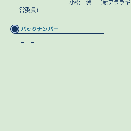
小松 昶 （新アララギ 
営委員）
←
→