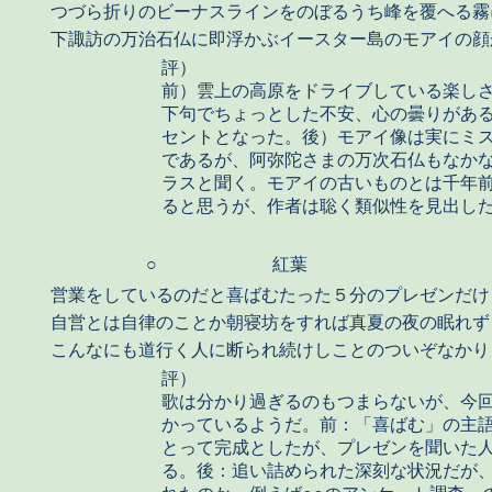
つづら折りのビーナスラインをのぼるうち峰を覆へる霧
下諏訪の万治石仏に即浮かぶイースター島のモアイの顔
評）
前）雲上の高原をドライブしている楽し
下句でちょっとした不安、心の曇りがあ
セントとなった。後）モアイ像は実にミ
であるが、阿弥陀さまの万次石仏もなか
ラスと聞く。モアイの古いものとは千年
ると思うが、作者は聡く類似性を見出し
○
紅葉
営業をしているのだと喜ばむたった５分のプレゼンだけ
自営とは自律のことか朝寝坊をすれば真夏の夜の眠れず
こんなにも道行く人に断られ続けしことのついぞなかり
評）
歌は分かり過ぎるのもつまらないが、今
かっているようだ。前：「喜ばむ」の主
とって完成としたが、プレゼンを聞いた
る。後：追い詰められた深刻な状況だが