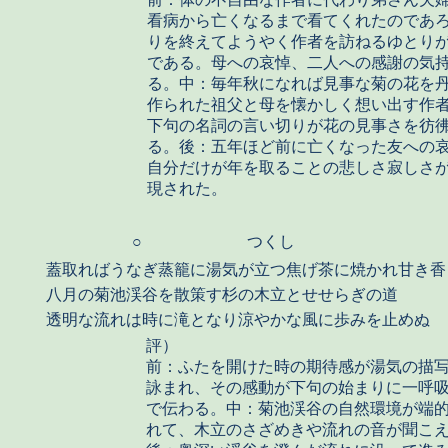
看病から亡くなるまで看てくれたのであ
りを終えてようやく作者を訪ねるゆとり
である。母への哀悼、二人への感謝の気
る。中：毎年秋になれば見事な菊の花を
作られた祖父と母を懐かしく想い出す作
下句の名詞の言い切りが花の見事さを彷
る。後：五年ほど前に亡くなった友への
自分だけが年を取ることの悲しさ寂しさ
現された。
○
つくし
蓋取ればうなぎ蒸籠に湯気が立つ焦げ茶に焼かれ甘き香
八月の菊池渓谷を散策す杉の木立とせせらぎの道
透明な流れは時に滝となり涼やかな風に歩みを止めぬ
評）
前：ふたを開けた時の期待感が湯気の描
詠まれ、その感動が下句の始まりに一呼
で伝わる。中：菊池渓谷の自然環境が端
れて、木立のさざめきや流れの音が聞こ