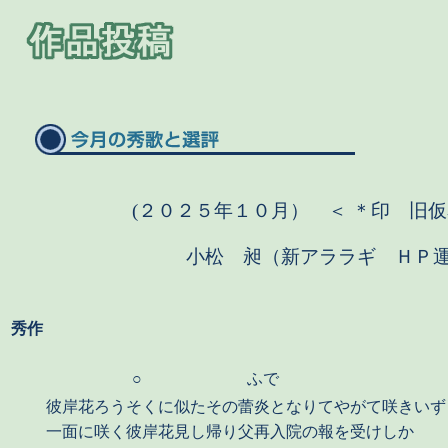
(２０２５年１０月） ＜ ＊印 旧仮
小松 昶（新アララギ ＨＰ
秀作
○
ふで
彼岸花ろうそくに似たその蕾炎となりてやがて咲きいず
一面に咲く彼岸花見し帰り父再入院の報を受けしか