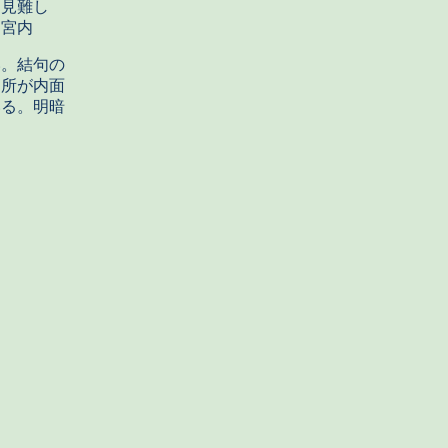
は見難し
内
。結句の
え所が内面
いる。明暗