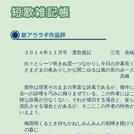
２０１４年１１月号 選歌後記 三宅 奈緒
白々とシーツ乾きぬ雲一つなかりし今日の夕暮長
さまざまの夜ありしかな聞こゆるは風の音のみ一
高橋 一
前作は現実そのままの率直な詠風であるが、後作に
去への詠嘆を巧みに織りまぜている。この作者には
雑な詠風が少なくない。それが成功する場合と、徒
混乱させる場合とがあるが、そこにこの作者の特色
いえよう。
梅雨明くるとき待ちかねしみんみんの初啼き聴け
の森に