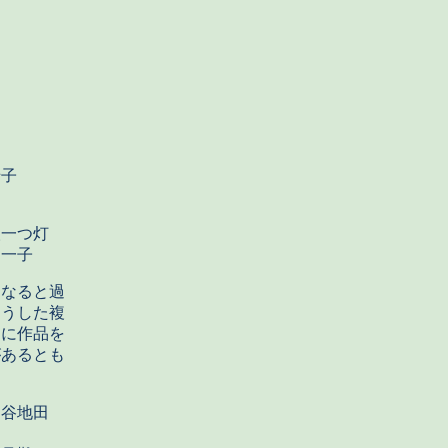
子
く
人一つ灯
子
なると過
こうした複
らに作品を
があるとも
り谷地田