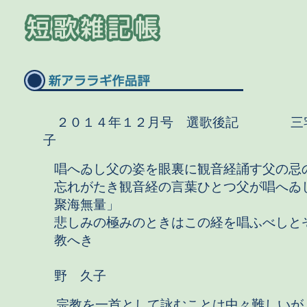
２０１４年１２月号 選歌後記 三
子
唱へゐし父の姿を眼裏に観音経誦す父の忌
忘れがたき観音経の言葉ひとつ父が唱へゐ
聚海無量」
悲しみの極みのときはこの経を唱ふべしと
教へき
野 久子
宗教を一首として詠むことは中々難しいが