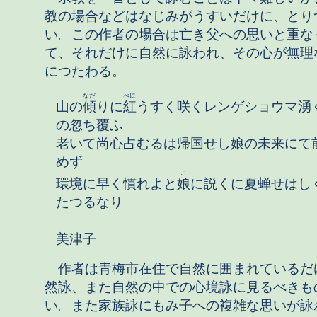
教の場合などはなじみがうすいだけに、とり
い。この作者の場合は亡き父への思いと重な
て、それだけに自然に詠われ、その心が無理
につたわる。
なだ
べに
山の
傾
りに
紅
うすく咲くレンゲショウマ湧
の忽ち覆ふ
老いて尚心占むるは帰国せし娘の未来にて
めず
こ
環境に早く慣れよと
娘
に説くに夏蝉せはし
たつるなり
粕
美津子
作者は青梅市在住で自然に囲まれているだ
然詠、また自然の中での心境詠に見るべきも
い。また家族詠にもみ子への複雑な思いが詠